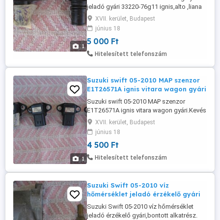
jeladó gyári 33220-76g11 ignis,alto ,liana
jimny.Kevés km-es bontott alkatrész.
XVII. kerület, Budapest
június 18
5 000 Ft
1
Hitelesített telefonszám
Suzuki swift 05-2010 MAP szenzor
E1T26571A ignis vitara wagon gyári
Suzuki swift 05-2010 MAP szenzor
E1T26571A ignis vitara wagon gyári.Kevés
km-es bontott alkatrész.
XVII. kerület, Budapest
június 18
4 500 Ft
Hitelesített telefonszám
1
Suzuki Swift 05-2010 víz
hőmérséklet jeladó érzékelő gyári
Suzuki Swift 05-2010 víz hőmérséklet
jeladó érzékelő gyári,bontott alkatrész.