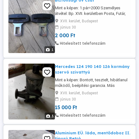
Biztonsági öv csat
Mint a képen: 1 pár=2000 Személyes
átvétel: Bp. XVII. kerületben Posta, Futár,
utánvét megoldható XI.
XVII. kerület, Budapest
június 30
2 000 Ft
Hitelesített telefonszám
1
Mercedes 124 190 140 126 kormány
szervó szivattyú
Mint a képen: Bontott, tesztelt, hibátlanul
működő, beépítési garancia. Más
nyomással is! Személyes átvétel: Bp. XVII.
XVII. kerület, Budapest
kerület Posta, Futár, Utánvét megoldható.
június 30
XI.
15 000 Ft
Hitelesített telefonszám
3
Aluminium EÜ. láda, mentődoboz II.
tipusú Retró