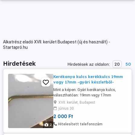
Alkatrész eladó XVII. kerület Budapest (új és használt) -
Startapró.hu
Hirdetések
20
50
Hirdetések az oldalon:
Kerékanya kulcs kerékkulcs 19mm
vagy 17mm -gyári készletből-
Mint a képen: Gyári kerékanya kulcs,
választhatóan: 19mm vagy 17mm
Személyes átvétel: Bp. XVII. kerület Posta,
XVII. kerület, Budapest
Futár, Utánvét megoldható II.
június 30
2 000 Ft
Hitelesített telefonszám
2