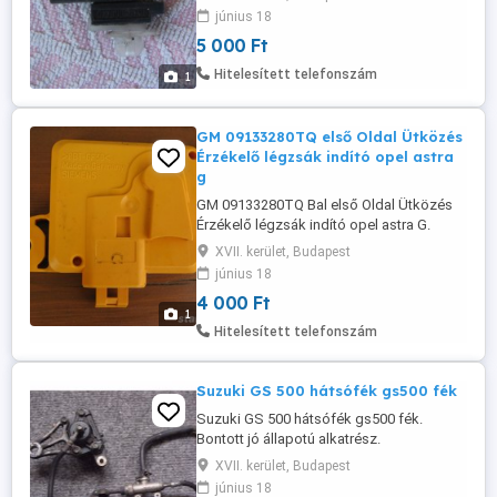
június 18
5 000 Ft
Hitelesített telefonszám
1
GM 09133280TQ első Oldal Ütközés
Érzékelő légzsák indító opel astra
g
GM 09133280TQ Bal első Oldal Ütközés
Érzékelő légzsák indító opel astra G.
Bontott sérülésmentes autóból.
XVII. kerület, Budapest
június 18
4 000 Ft
1
Hitelesített telefonszám
Suzuki GS 500 hátsófék gs500 fék
Suzuki GS 500 hátsófék gs500 fék.
Bontott jó állapotú alkatrész.
XVII. kerület, Budapest
június 18