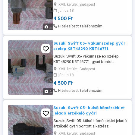
XVII. kerület, Budapest
június 18
4 500 Ft
Hitelesített telefonszám
1
Suzuki Swift 05- vákumszelep gyári
szelep K5T48290 K5T46771
Suzuki Swift 05- vákumszelep szelep
K5T48290 K5T46771 ,gyári bontott
alkatrész.
XVII. kerület, Budapest
június 18
4 500 Ft
Hitelesített telefonszám
1
Suzuki Swift 05- külső hőmérséklet
jeladó érzékelő gyári
Suzuki Swift 05- külső hőmérséklet jeladó
érzékelő gyári,bontott alkatrész.
XVII. kerület, Budapest