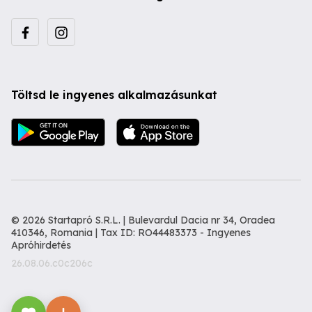
Töltsd le ingyenes alkalmazásunkat
© 2026 Startapró S.R.L. | Bulevardul Dacia nr 34, Oradea
410346, Romania | Tax ID: RO44483373 -
Ingyenes
Apróhirdetés
26.08.06.c0c206c