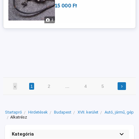
15 000 Ft
2
›
‹
1
2
…
4
5
Startapró
Hirdetések
Budapest
XVII. kerület
Autó, jármű, gép
Alkatrész
Kategória