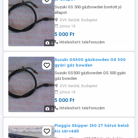
Suzuki GS 500 gázbowden bontott jó
állapot
XVII. kerület, Budapest
június 18
5 000 Ft
Hitelesített telefonszám
1
Suzuki GS500 gázbowden GS 500
gyári gáz bowden
Suzuki GS500 gázbowden GS 500 gyári
gáz bowden
XVII. kerület, Budapest
június 18
5 000 Ft
Hitelesített telefonszám
1
Piaggio Skipper 150 2T hátsó belső
kis sárvédő