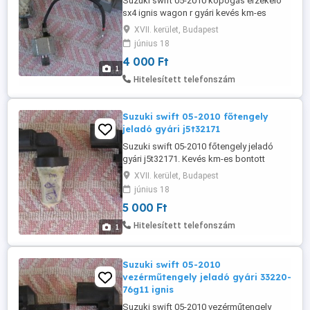
Suzuki swift 05-2010 kopogás érzékelő
sx4 ignis wagon r gyári kevés km-es
bontott alkatrész.
XVII. kerület, Budapest
június 18
4 000 Ft
1
Hitelesített telefonszám
Suzuki swift 05-2010 főtengely
jeladó gyári j5t32171
Suzuki swift 05-2010 főtengely jeladó
gyári j5t32171. Kevés km-es bontott
alkatrész.
XVII. kerület, Budapest
június 18
5 000 Ft
Hitelesített telefonszám
1
Suzuki swift 05-2010
vezérműtengely jeladó gyári 33220-
76g11 ignis
Suzuki swift 05-2010 vezérműtengely