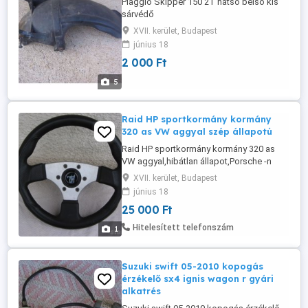
Piaggio Skipper 150 2T hátsó belső kis
sárvédő
XVII. kerület, Budapest
június 18
2 000 Ft
5
Raid HP sportkormány kormány
320 as VW aggyal szép állapotú
Raid HP sportkormány kormány 320 as
VW aggyal,hibátlan állapot,Porsche -n
volt.
XVII. kerület, Budapest
június 18
25 000 Ft
Hitelesített telefonszám
1
Suzuki swift 05-2010 kopogás
érzékelő sx4 ignis wagon r gyári
alkatrés