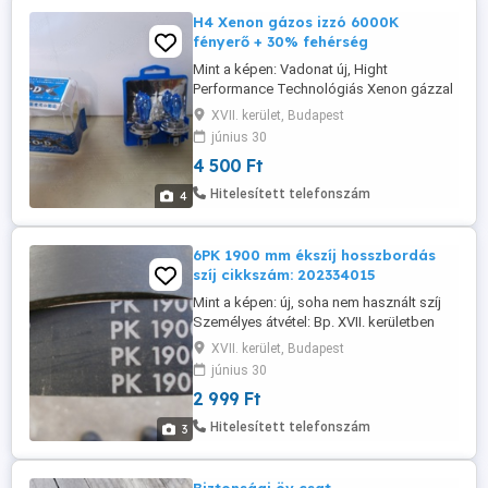
H4 Xenon gázos izzó 6000K
fényerő + 30% fehérség
Mint a képen: Vadonat új, Hight
Performance Technológiás Xenon gázzal
töltött izzó 30%-kal megnövelt
XVII. kerület, Budapest
fényteljesítménnyel! Xenon gáz töltéssel!
június 30
Ultra fehér 6000 Kelvin-es színű (nem
4 500 Ft
kéken) világító fényt biztosít! A
csomagolás tartalma: 1 pár doboz
Hitelesített telefonszám
4
Személyes átvétel: Bp. XVII. kerületben
Posta, futár ...
6PK 1900 mm ékszíj hosszbordás
szíj cikkszám: 202334015
Mint a képen: új, soha nem használt szíj
Személyes átvétel: Bp. XVII. kerületben
Posta, futár, utánvét megoldható
XVII. kerület, Budapest
június 30
2 999 Ft
Hitelesített telefonszám
3