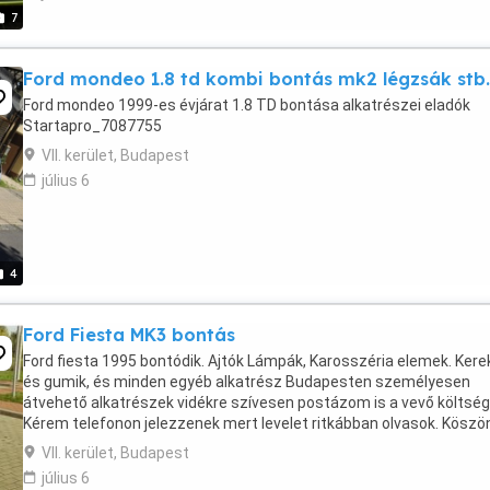
7
Ford mondeo 1.8 td kombi bontás mk2 légzsák stb.
Ford mondeo 1999-es évjárat 1.8 TD bontása alkatrészei eladók
Startapro_7087755
VII. kerület, Budapest
július 6
4
Ford Fiesta MK3 bontás
Ford fiesta 1995 bontódik. Ajtók Lámpák, Karosszéria elemek. Kere
és gumik, és minden egyéb alkatrész Budapesten személyesen
átvehető alkatrészek vidékre szívesen postázom is a vevő költség
Kérem telefonon jelezzenek mert levelet ritkábban olvasok. Kösz
VII. kerület, Budapest
július 6