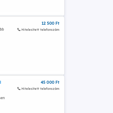
12 500 Ft
ebb
Hitelesített telefonszám
l
45 000 Ft
Hitelesített telefonszám
sen