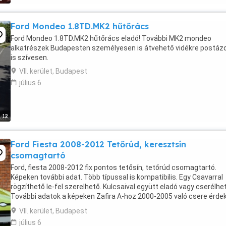
Ford Mondeo 1.8TD.MK2 hűtőrács
Ford Mondeo 1.8TD.MK2 hűtőrács eladó! További MK2 mondeo
alkatrészek Budapesten személyesen is átvehető vidékre postá
is szívesen.
VII. kerület, Budapest
július 6
12
Ford Fiesta 2008-2012 Tetőrúd, keresztsín
csomagtartó
Ford, fiesta 2008-2012 fix pontos tetősín, tetőrúd csomagtartó.
Képeken további adat. Több típussal is kompatibilis. Egy Csavarral
rögzíthető le-fel szerelhető. Kulcsaival együtt eladó vagy cserélhe
További adatok a képeken Zafira A-hoz 2000-2005 való csere érdek
Budapesten személyesen is átvehető ...
VII. kerület, Budapest
július 6