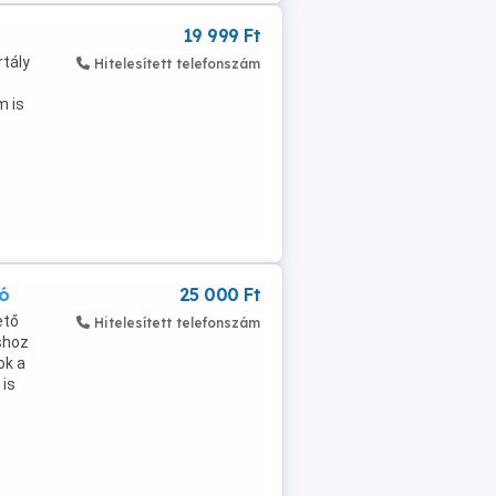
19 999 Ft
rtály
Hitelesített telefonszám
m is
tó
25 000 Ft
ető
Hitelesített telefonszám
shoz
ok a
 is