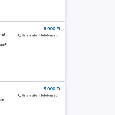
8 000 Ft
ető
Hitelesített telefonszám
en!!!
..
5 000 Ft
Hitelesített telefonszám
zom