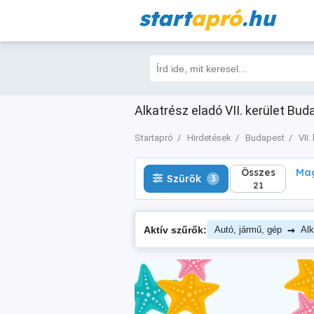
start
apró
.hu
Összes
Magá
Szűrők
3
21
Alkatrész eladó VII. kerület Bud
Startapró
Hirdetések
Budapest
VII.
Összes
Mag
Szűrők
3
21
→
Aktív szűrők:
Autó, jármű, gép
Alk