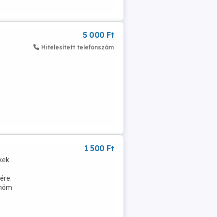
5 000 Ft
Hitelesített telefonszám
1 500 Ft
kek
ére.
önöm