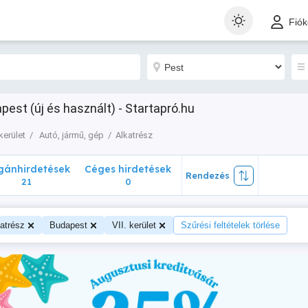
nhirdetések
Céges hirdetések
Rendezés
Fió
21
0
apest (új és használt) - Startapró.hu
 kerület
Autó, jármű, gép
Alkatrész
ánhirdetések
Céges hirdetések
Rendezés
21
0
atrész
Budapest
VII. kerület
Szűrési feltételek törlése