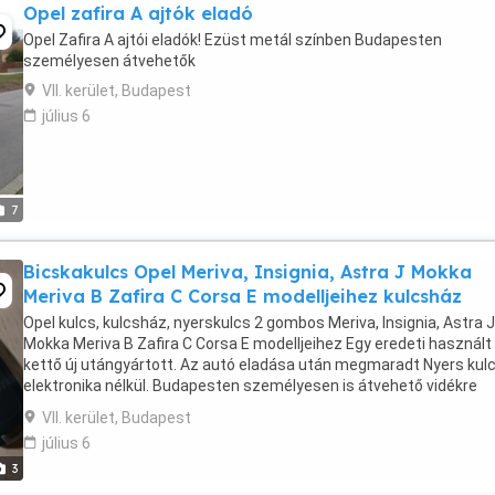
Opel zafira A ajtók eladó
Opel Zafira A ajtói eladók! Ezüst metál színben Budapesten
személyesen átvehetők
VII. kerület, Budapest
július 6
7
Bicskakulcs Opel Meriva, Insignia, Astra J Mokka
Meriva B Zafira C Corsa E modelljeihez kulcsház
Opel kulcs, kulcsház, nyerskulcs 2 gombos Meriva, Insignia, Astra J
Mokka Meriva B Zafira C Corsa E modelljeihez Egy eredeti használt
kettő új utángyártott. Az autó eladása után megmaradt Nyers kul
elektronika nélkül. Budapesten személyesen is átvehető vidékre
postázom is szívesen. Másnapra ...
VII. kerület, Budapest
július 6
3