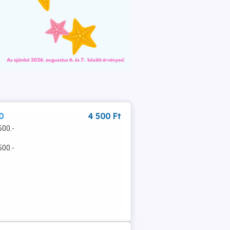
0
4 500 Ft
500.-
500.-