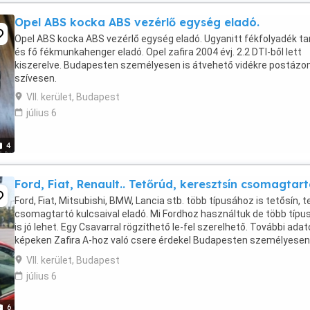
Opel ABS kocka ABS vezérlő egység eladó.
Opel ABS kocka ABS vezérlő egység eladó. Ugyanitt fékfolyadék ta
és fő fékmunkahenger eladó. Opel zafira 2004 évj. 2.2 DTI-ből lett
kiszerelve. Budapesten személyesen is átvehető vidékre postázo
szívesen.
VII. kerület, Budapest
július 6
4
Ford, Fiat, Renault.. Tetőrúd, keresztsín csomagtar
Ford, Fiat, Mitsubishi, BMW, Lancia stb. több típusához is tetősín, t
csomagtartó kulcsaival eladó. Mi Fordhoz használtuk de több típu
is jó lehet. Egy Csavarral rögzíthető le-fel szerelhető. További adat
képeken Zafira A-hoz való csere érdekel Budapesten személyesen
átvehető vidékre ...
VII. kerület, Budapest
július 6
6