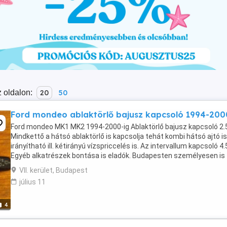
 oldalon:
20
50
Ford mondeo ablaktörlő bajusz kapcsoló 1994-200
Ford mondeo MK1 MK2 1994-2000-ig Ablaktörlő bajusz kapcsoló 2.
Mindkettő a hátsó ablaktörlő is kapcsolja tehát kombi hátsó ajtó is
irányítható ill. kétirányú vízspriccelés is. Az intervallum kapcsoló 4.
Egyéb alkatrészek bontása is eladók. Budapesten személyesen is
átvehetők vidékre postázom ...
VII. kerület, Budapest
július 11
4