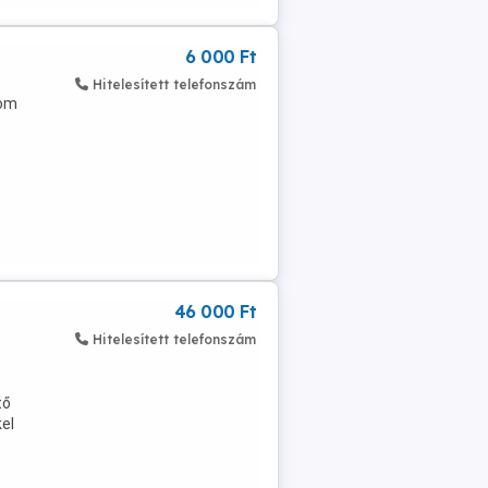
6 000 Ft
Hitelesített telefonszám
zom
46 000 Ft
Hitelesített telefonszám
tő
el