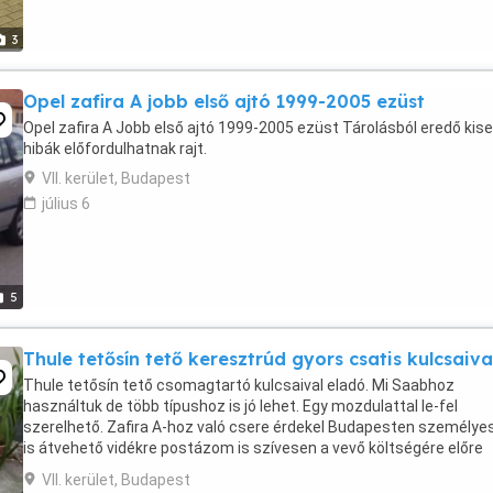
3
Opel zafira A jobb első ajtó 1999-2005 ezüst
Opel zafira A Jobb első ajtó 1999-2005 ezüst Tárolásból eredő kis
hibák előfordulhatnak rajt.
VII. kerület, Budapest
július 6
5
Thule tetősín tető keresztrúd gyors csatis kulcsaiva
Thule tetősín tető csomagtartó kulcsaival eladó. Mi Saabhoz
használtuk de több típushoz is jó lehet. Egy mozdulattal le-fel
szerelhető. Zafira A-hoz való csere érdekel Budapesten személye
is átvehető vidékre postázom is szívesen a vevő költségére előre
utalás után. Internetes csalók kerüljene ...
VII. kerület, Budapest