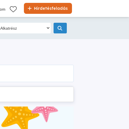
Hirdetésfeladás
kom