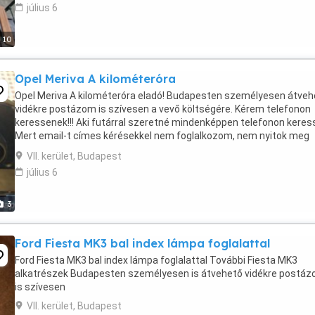
július 6
10
Opel Meriva A kilométeróra
Opel Meriva A kilométeróra eladó! Budapesten személyesen átveh
vidékre postázom is szívesen a vevő költségére. Kérem telefonon
keressenek!!! Aki futárral szeretné mindenképpen telefonon keress
Mert email-t címes kérésekkel nem foglalkozom, nem nyitok meg
semmit és nem töltök be semmilyen linket. 306448Hét8hét Kérem .
VII. kerület, Budapest
július 6
3
Ford Fiesta MK3 bal index lámpa foglalattal
Ford Fiesta MK3 bal index lámpa foglalattal További Fiesta MK3
alkatrészek Budapesten személyesen is átvehető vidékre postá
is szívesen
VII. kerület, Budapest