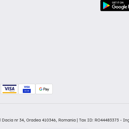
dul Dacia nr 34, Oradea 410346, Romania | Tax ID: RO44483373 -
In