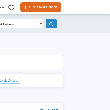
Hirdetésfeladás
kom
telek törlése