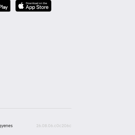
gyenes
26.08.06.c0c206c