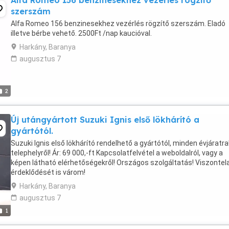
Alfa Romeo 156 benzinesekhez vezérlés rögzítő
szerszám
Alfa Romeo 156 benzinesekhez vezérlés rögzítő szerszám. Eladó
illetve bérbe vehető. 2500Ft /nap kaucióval.
Harkány, Baranya
augusztus 7
2
Új utángyártott Suzuki Ignis első lökhárító a
gyártótól.
Suzuki Ignis első lökhárító rendelhető a gyártótól, minden évjáratra!
telephelyről! Ár: 69 000,-ft Kapcsolatfelvétel a weboldalról, vagy a
képen látható elérhetőségekről! Országos szolgáltatás! Viszontel
érdeklődését is várom!
Harkány, Baranya
augusztus 7
1