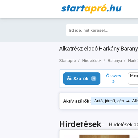
start
apró
.hu
Összes
Magá
Szűrők
4
3
Alkatrész eladó Harkány Baranya
Startapró
Hirdetések
Baranya
Hark
Összes
Mag
Szűrők
4
3
→
Aktív szűrők:
Autó, jármű, gép
Alk
Hirdetések
–
Hirdetések az