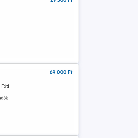
29 500 Ft
69 000 Ft
 Fóti
adók