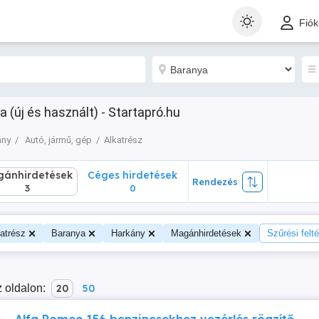
nhirdetések
Céges hirdetések
Rendezés
Fió
3
0
 (új és használt) - Startapró.hu
ány
Autó, jármű, gép
Alkatrész
ánhirdetések
Céges hirdetések
Rendezés
3
0
atrész
Baranya
Harkány
Magánhirdetések
Szűrési felté
 oldalon:
20
50