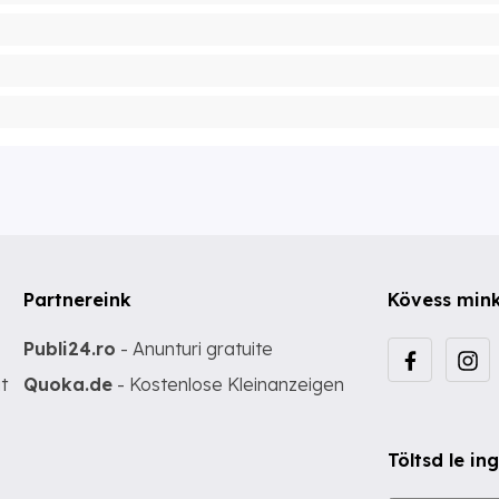
Partnereink
Kövess min
Publi24.ro
- Anunturi gratuite
t
Quoka.de
- Kostenlose Kleinanzeigen
Töltsd le i