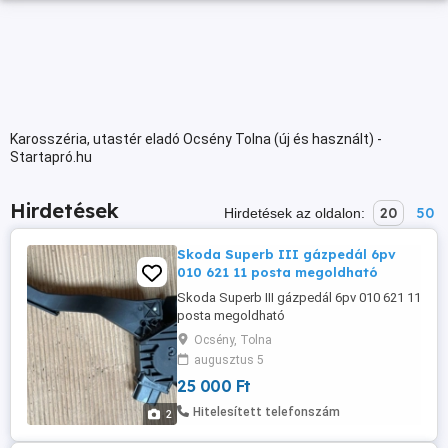
Karosszéria, utastér eladó Ocsény Tolna (új és használt) -
Startapró.hu
Hirdetések
20
50
Hirdetések az oldalon:
Skoda Superb III gázpedál 6pv
010 621 11 posta megoldható
Skoda Superb III gázpedál 6pv 010 621 11
posta megoldható
Ocsény, Tolna
augusztus 5
25 000 Ft
Hitelesített telefonszám
2