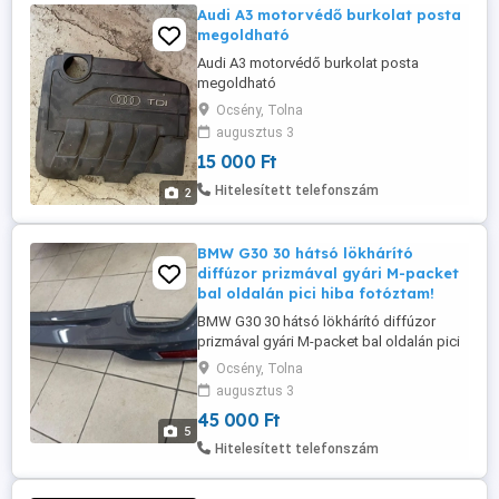
Audi A3 motorvédő burkolat posta
megoldható
Audi A3 motorvédő burkolat posta
megoldható
Ocsény, Tolna
augusztus 3
15 000 Ft
Hitelesített telefonszám
2
BMW G30 30 hátsó lökhárító
diffúzor prizmával gyári M-packet
bal oldalán pici hiba fotóztam!
BMW G30 30 hátsó lökhárító diffúzor
prizmával gyári M-packet bal oldalán pici
hiba fotóztam! szinte észrevehetettlen
Ocsény, Tolna
posta megoldható 21754011
augusztus 3
45 000 Ft
5
Hitelesített telefonszám