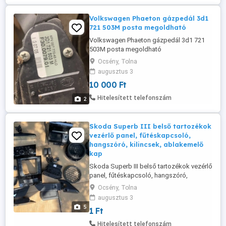
Volkswagen Phaeton gázpedál 3d1
721 503M posta megoldható
Volkswagen Phaeton gázpedál 3d1 721
503M posta megoldható
Ocsény, Tolna
augusztus 3
10 000 Ft
Hitelesített telefonszám
2
Skoda Superb III belső tartozékok
vezérlő panel, fűtéskapcsoló,
hangszóró, kilincsek, ablakemelő
kap
Skoda Superb III belső tartozékok vezérlő
panel, fűtéskapcsoló, hangszóró,
kilincsek, ablakemelő kapcsolók,
Ocsény, Tolna
légterelők, biztonsági öv kapcsoló,
augusztus 3
díszlécek stb minden ami a képen
5
1 Ft
szerepel
Hitelesített telefonszám