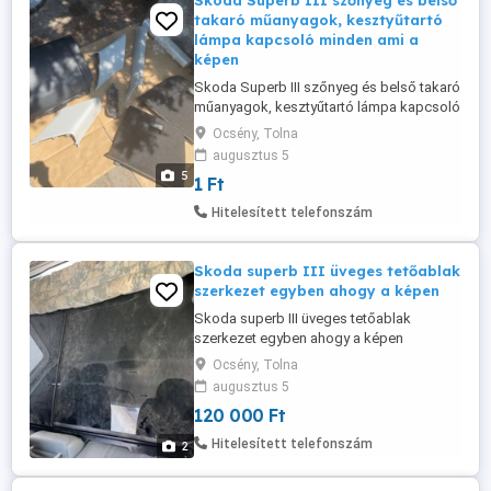
Skoda Superb III szőnyeg és belső
takaró műanyagok, kesztyűtartó
lámpa kapcsoló minden ami a
képen
Skoda Superb III szőnyeg és belső takaró
műanyagok, kesztyűtartó lámpa kapcsoló
minden ami a képen szerepel
Ocsény, Tolna
augusztus 5
5
1 Ft
Hitelesített telefonszám
Skoda superb III üveges tetőablak
szerkezet egyben ahogy a képen
Skoda superb III üveges tetőablak
szerkezet egyben ahogy a képen
Ocsény, Tolna
augusztus 5
120 000 Ft
Hitelesített telefonszám
2