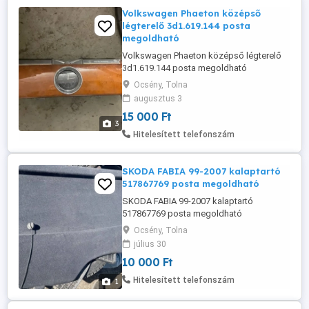
Volkswagen Phaeton középső
légterelő 3d1.619.144 posta
megoldható
Volkswagen Phaeton középső légterelő
3d1.619.144 posta megoldható
Ocsény, Tolna
augusztus 3
15 000 Ft
3
Hitelesített telefonszám
SKODA FABIA 99-2007 kalaptartó
517867769 posta megoldható
SKODA FABIA 99-2007 kalaptartó
517867769 posta megoldható
Ocsény, Tolna
július 30
10 000 Ft
Hitelesített telefonszám
1