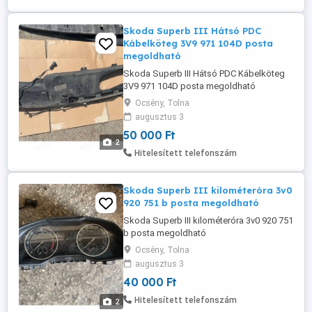
Skoda Superb III Hátsó PDC
Kábelköteg 3V9 971 104D posta
megoldható
Skoda Superb III Hátsó PDC Kábelköteg
3V9 971 104D posta megoldható
Ocsény, Tolna
augusztus 3
50 000 Ft
2
Hitelesített telefonszám
Skoda Superb III kilométeróra 3v0
920 751 b posta megoldható
Skoda Superb III kilométeróra 3v0 920 751
b posta megoldható
Ocsény, Tolna
augusztus 3
40 000 Ft
Hitelesített telefonszám
2