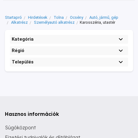
Startapró
Hirdetések
Tolna
Ocsény
Autó, jármű, gép
Alkatrész
Személyautó alkatrész
Karosszéria, utastér
Kategória
Régió
Település
Hasznos információk
Súgóközpont
Fizetési tudnivalók és díjtáblázat