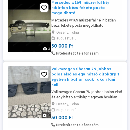
Mercedes w169 műszerfal héj
hibátlan bézs fekete posta
megoldható
Mercedes w169 műszerfal héj hibátlan
bézs fekete posta megoldható
Ocsény, Tolna
augusztus 3
30 000 Ft
3
Hitelesített telefonszám
Volkswagen Sharan 7N jobbos
balos első és egy hátsó ajtókárpit
egyben hibátlan csak takarítani
kell
Volkswagen Sharan 7N jobbos balos első
és egy hátsó ajtókárpit egyben hibátlan
csak takarítani kell egyben posta
Ocsény, Tolna
megoldható
augusztus 3
1
30 000 Ft
Hitelesített telefonszám