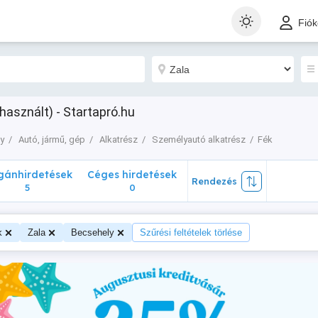
nhirdetések
Céges hirdetések
Rendezés
Fió
5
0
használt) - Startapró.hu
y
Autó, jármű, gép
Alkatrész
Személyautó alkatrész
Fék
ánhirdetések
Céges hirdetések
Rendezés
5
0
k
Zala
Becsehely
Szűrési feltételek törlése