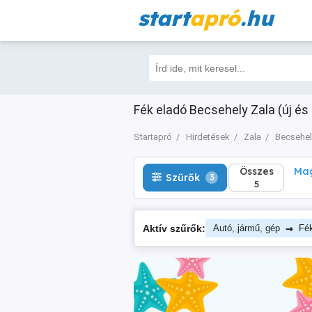
start
apró
.hu
Összes
Magá
Szűrők
3
5
Fék eladó Becsehely Zala (új és 
Startapró
Hirdetések
Zala
Becsehel
Összes
Mag
Szűrők
3
5
→
Aktív szűrők:
Autó, jármű, gép
Fé