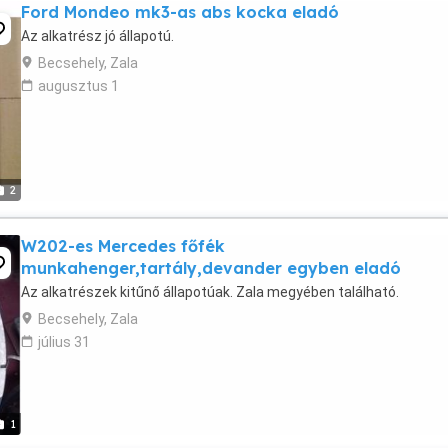
Ford Mondeo mk3-as abs kocka eladó
Az alkatrész jó állapotú.
Becsehely, Zala
augusztus 1
2
W202-es Mercedes főfék
munkahenger,tartály,devander egyben eladó
Az alkatrészek kitűnő állapotúak. Zala megyében található.
Becsehely, Zala
július 31
1