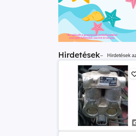
Hirdetések
–
Hirdetések az