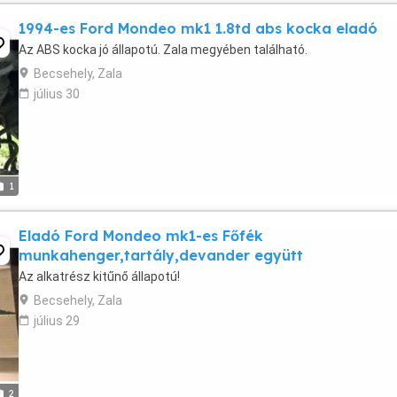
1994-es Ford Mondeo mk1 1.8td abs kocka eladó
Az ABS kocka jó állapotú. Zala megyében található.
Becsehely, Zala
július 30
1
Eladó Ford Mondeo mk1-es Főfék
munkahenger,tartály,devander együtt
Az alkatrész kitűnő állapotú!
Becsehely, Zala
július 29
2