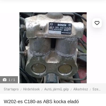
1
/ 1
Startapro
Hirdetések
Autó, jármű, gép
Alkatrész
Személyautó alkatrész
W202-es C180-as ABS kocka eladó