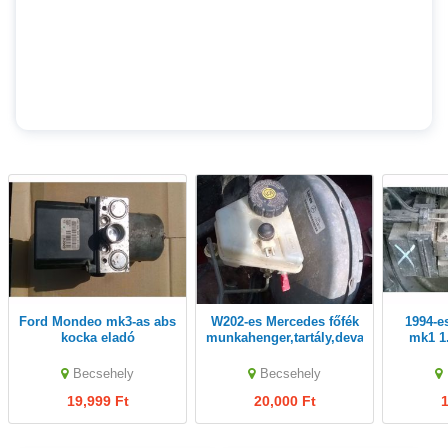
Ford Mondeo mk3-as abs
W202-es Mercedes főfék
1994-es Ford Mondeo
kocka eladó
munkahenger,tartály,devander
mk1 1
egyben eladó
Becsehely
Becsehely
19,999 Ft
20,000 Ft
1