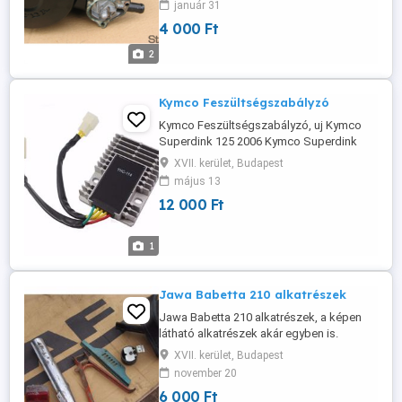
január 31
hozzá.
4 000 Ft
2
Kymco Feszültségszabályzó
Kymco Feszültségszabályzó, uj Kymco
Superdink 125 2006 Kymco Superdink
125 2007 Kymco Superdink 125 2008
XVII. kerület, Budapest
Kymco People s 250 2007 Kymco People s
május 13
250 2008 Kymco Xciting i 250 2006 Kymco
12 000 Ft
Xciting i 250 2007 Kymco Xciting i 250
2008 Kymco People s 300 2007 Kymco
People s 300 2008 Kymco Superdink 300
1
2006 Kymco ...
Jawa Babetta 210 alkatrészek
Jawa Babetta 210 alkatrészek, a képen
látható alkatrészek akár egyben is.
XVII. kerület, Budapest
november 20
6 000 Ft