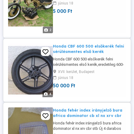
június 18
5 000 Ft
2
Honda CBF 600 500 elsőkerék felni
sérülésmentes első kerék
Honda CBF 600 500 elsőkerék felni
sérülésmentes első kerék,eredetileg 600-
as dupla féktárcsás de 500-hoz is jó,a
XVII. kerület, Budapest
gumi vágott slick.
június 18
50 000 Ft
4
Honda fehér index irányjelző bura
africa dominator cb xl nx xrv cbr
Honda fehér index irányjelző bura africa
dominator xl nx xrv cbr stb Új 4 darabos
garnitúra, E jeles, képek között látható