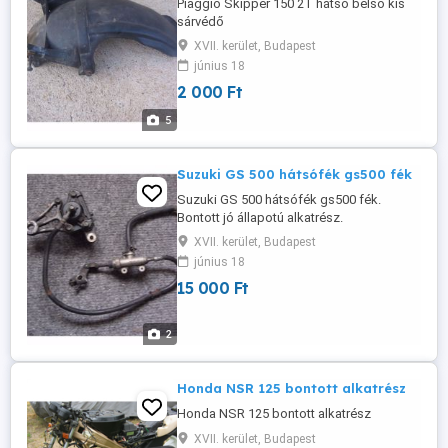
Piaggio Skipper 150 2T hátsó belső kis
sárvédő
XVII. kerület, Budapest
június 18
2 000 Ft
5
Suzuki GS 500 hátsófék gs500 fék
Suzuki GS 500 hátsófék gs500 fék.
Bontott jó állapotú alkatrész.
XVII. kerület, Budapest
június 18
15 000 Ft
2
Honda NSR 125 bontott alkatrész
Honda NSR 125 bontott alkatrész
XVII. kerület, Budapest