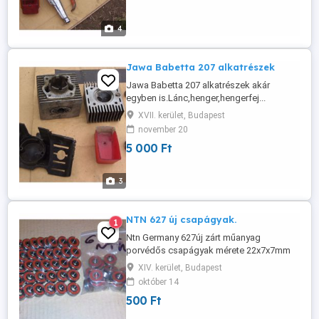
4
Jawa Babetta 207 alkatrészek
Jawa Babetta 207 alkatrészek akár
egyben is.Lánc,henger,hengerfej...
XVII. kerület, Budapest
november 20
5 000 Ft
3
NTN 627 új csapágyak.
1
Ntn Germany 627új zárt műanyag
porvédős csapágyak mérete 22x7x7mm
lehetőleg 1ben(~120db) érdeklődj.
XIV. kerület, Budapest
október 14
500 Ft