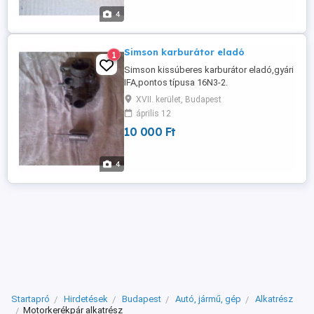
4
Simson karburátor eladó
1
Simson kissúberes karburátor eladó,gyári
IFA,pontos típusa 16N3-2.
XVII. kerület, Budapest
április 12
10 000 Ft
4
Startapró
Hirdetések
Budapest
Autó, jármű, gép
Alkatrész
Motorkerékpár alkatrész