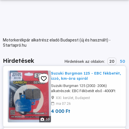
Motorkerékpár alkatrész eladó Budapest (új és használt) -
Startapró.hu
Hirdetések
20
50
Hirdetések az oldalon:
Suzuki Burgman 125 - EBC fékbetét,
izzó, km-óra spirál
Suzuki Burgman 125 (2002- 2006)
alkatrészek: EBC Fékbetét első -4000Ft
EBC Fékbetét hátsó -4000Ft OSRAM Első
XXI. kerület, Budapest
főfényszóró izzó -650Ft OSRAM Első
ma 07:26
helyzetjelző izzó -250Ft NGK- CR8E
4 000 Ft
gyújtógyertya -2000Ft Km-óra spirál
-2500Ft
10