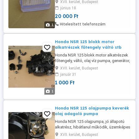
XVII. kerület, Budapest
dominatoron felszerelve. A felsoroltakon
június 18
kívül több típushoz is felhasználható. Xrv
20 000 Ft
650 Africa Twin 1988 Xrv 750 Africa Twin
1990-2000 XLR 125R 1998-1999 NX 250
Hitelesített telefonszám
1
Dominátor 1988-1993 NX ...
Honda NSR 125 blokk motor
alkatrészek főtengely váltó stb
Honda NSR 125 blokk motor alkatrészek
főtengely, váltó, olaj víz pumpa, generátor,
lendkerék stb
XVII. kerület, Budapest
január 31
1 000 Ft
1
Honda NSR 125 olajpumpa keverék
olaj adagoló pumpa
Honda NSR 125 olajpumpa, jó állapotú
alkatrész, hibátlanul működik, üzemképes
motorból bontva.Csak az olajpumpa ! a
XVII. kerület, Budapest
képen látható vízpumpa és dekli nem jár