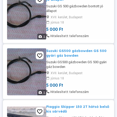
Suzuki GS 500 gázbowden bontott jó
állapot
XVII. kerület, Budapest
június 18
5 000 Ft
Hitelesített telefonszám
1
Suzuki GS500 gázbowden GS 500
gyári gáz bowden
Suzuki GS500 gázbowden GS 500 gyári
gáz bowden
XVII. kerület, Budapest
június 18
5 000 Ft
Hitelesített telefonszám
1
Piaggio Skipper 150 2T hátsó belső
kis sárvédő