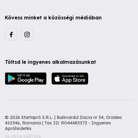
Kövess minket a közösségi médiában
Töltsd le ingyenes alkalmazásunkat
© 2026 Startapró S.R.L. | Bulevardul Dacia nr 34, Oradea
410346, Romania | Tax ID: RO44483373 -
Ingyenes
Apróhirdetés
26.08.06.2dd7428