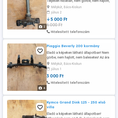
Teljesen hibátlan, nem görbe, nem hajlott,
nem balesetes! Az ára fix 5000 Ft!
Mélykút, Bács-Kiskun
Postázás megoldható akár utánvétellel is!
július 2
A postaköltség a vevőt terheli! Postai
5 000 Ft
díjak: Utánvétellel házhoz - 3570 Ft
6 000 Ft
Utánvétellel postán maradóként - 3460 Ft
2
Előre utalással házhoz - 3020 ...
Hitelesített telefonszám
Piaggio Beverly 200 kormány
Eladó a képeken látható állapotban! Nem
görbe, nem hajlott, nem balesetes! Az ára
fix 3000 Ft! Postázás megoldható akár
Mélykút, Bács-Kiskun
utánvétellel is! A postaköltség a vevőt
július 1
terheli! Postai díjak: Utánvétellel házhoz -
3 000 Ft
3300 Ft Utánvétellel postán maradóként -
3075 Ft Előre utalással házhoz - 2750 Ft
Hitelesített telefonszám
Előre utalással ...
4
Kymco Grand Dink 125 - 250 első
villa
Eladó a képeken látható állapotban!