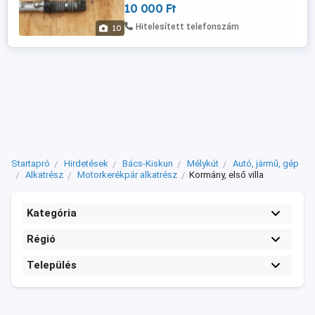
10 000 Ft
akár utánvétellel is! A postaköltség a
vevőt terheli! Postai díjak: Utánvétellel
Hitelesített telefonszám
10
házhoz - 3570 Ft Utánvétellel ...
Startapró
Hirdetések
Bács-Kiskun
Mélykút
Autó, jármű, gép
Alkatrész
Motorkerékpár alkatrész
Kormány, első villa
Kategória
Régió
Település