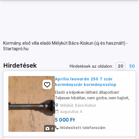
Kormány, első villa eladó Mélykút Bács-Kiskun (új és használt) -
Startapró.hu
Hirdetések
20
50
Hirdetések az oldalon:
Aprilia leonardo 250 T szár
kormányszár kormányoszlop
Eladó a képeken látható állapotban!
Teljesen hibátlan, nem görbe, nem hajlott,
nem balesetes! Az ára fix 5000 Ft!
Mélykút, Bács-Kiskun
Postázás megoldható akár utánvétellel is!
augusztus 4
A postaköltség a vevőt terheli! Postai
5 000 Ft
díjak: Utánvétellel házhoz - 3570 Ft
Utánvétellel postán maradóként - 3460 Ft
Hitelesített telefonszám
4
Előre utalással házhoz - 3020 ...