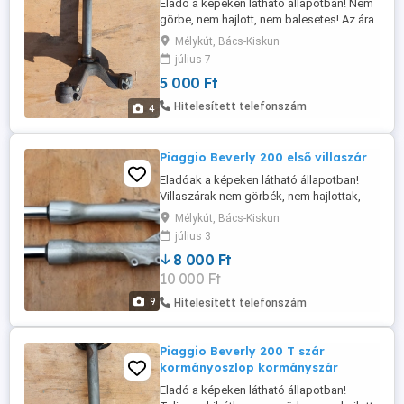
Eladó a képeken látható állapotban! Nem
görbe, nem hajlott, nem balesetes! Az ára
fix 5000 Ft! Postázás megoldható akár
Mélykút, Bács-Kiskun
utánvétellel is! A postaköltség a vevőt
július 7
terheli! Postai díjak: Utánvétellel házhoz -
5 000 Ft
3570 Ft Utánvétellel postán maradóként -
3460 Ft Előre utalással házhoz - 3020 Ft
Hitelesített telefonszám
4
Előre utalással ...
Piaggio Beverly 200 első villaszár
Eladóak a képeken látható állapotban!
Villaszárak nem görbék, nem hajlottak,
nem balesetesek! Szimeringek
Mélykút, Bács-Kiskun
eresztenek, cserélni kell! Csak párban
július 3
eladó! Az ára fix 8000 Ft pár! Postázás
8 000 Ft
megoldható akár utánvétellel is! A
10 000 Ft
postaköltség a vevőt terheli! Postai díjak:
Utánvétellel házhoz - 3570 Ft Utánvétellel
9
Hitelesített telefonszám
...
Piaggio Beverly 200 T szár
kormányoszlop kormányszár
Eladó a képeken látható állapotban!