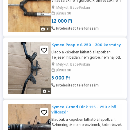
Villaszárak nem görbék, krómrészek nem
rozsdafoltosak! Szimeringek eresztenek!!
Mélykút, Bács-Kiskun
Csak együtt eladó a kormányoszloppal!!
június 30
Az ára fix 12.000 Ft! Postázás megoldható
12 000 Ft
akár utánvétellel is! A postaköltség a
vevőt terheli! Postai díjak: Utánvétellel
Hitelesített telefonszám
11
házhoz - 3570 Ft Utánvétellel ...
Kymco People S 250 - 300 kormány
Eladó a képeken látható állapotban!
Teljesen hibátlan, nem görbe, nem hajlott,
nem balesetes! Az ára fix 3000 Ft!
Mélykút, Bács-Kiskun
Postázás megoldható akár utánvétellel is!
június 30
A postaköltség a vevőt terheli! Postai
3 000 Ft
díjak: Utánvétellel házhoz - 3300 Ft
Utánvétellel postán maradóként - 3075 Ft
Hitelesített telefonszám
Előre utalással házhoz - 2750 ...
4
Kymco Grand Dink 125 - 250 első
villaszár
Eladóak a képeken látható állapotban!
Szimeringek nem eresztenek, krómrészek
nem rozsdafoltosak, nem görbék, nem