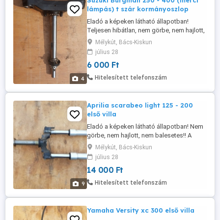
Suzuki Burgman 250 - 400 (merci
lámpás) t szár kormányoszlop
Eladó a képeken látható állapotban!
Teljesen hibátlan, nem görbe, nem hajlott,
nem balesetes! Évjárat 1999-2006! Az ára
Mélykút, Bács-Kiskun
fix 6000 Ft! Postázás megoldható akár
július 28
utánvétellel is! A postaköltség a vevőt
6 000 Ft
terheli! Postai díjak: Utánvétellel házhoz -
3570 Ft Utánvétellel postán maradóként -
Hitelesített telefonszám
4
3460 Ft Előre utalással ...
Aprilia scarabeo light 125 - 200
első villa
Eladó a képeken látható állapotban! Nem
görbe, nem hajlott, nem balesetes!! A
villaszárak eresztik az olajat!! Csak
Mélykút, Bács-Kiskun
egyben eladó! Az ára fix 14.000 Ft!
július 28
Postázás megoldható akár utánvétellel is!
14 000 Ft
A postaköltség a vevőt terheli! Postai
díjak: Utánvétellel házhoz - 3570 Ft
Hitelesített telefonszám
9
Utánvétellel postán maradóként ...
Yamaha Versity xc 300 első villa