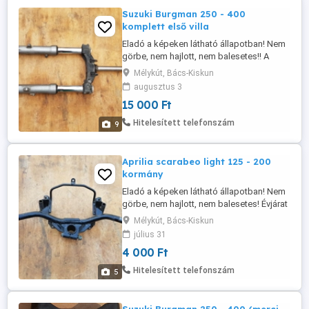
Suzuki Burgman 250 - 400
komplett első villa
Eladó a képeken látható állapotban! Nem
görbe, nem hajlott, nem balesetes!! A
villaszárak eresztik az olajat!! Csak
Mélykút, Bács-Kiskun
egyben eladó! Évjárat 1999 - 2002! Az ára
augusztus 3
fix 15.000 Ft! Postázás megoldható akár
15 000 Ft
utánvétellel is! A postaköltség a vevőt
terheli! Postai díjak: Utánvétellel házhoz -
Hitelesített telefonszám
9
4690 Ft Utánvétellel ...
Aprilia scarabeo light 125 - 200
kormány
Eladó a képeken látható állapotban! Nem
görbe, nem hajlott, nem balesetes! Évjárat
2007-2010! Az ára fix 4000 Ft! Postázás
Mélykút, Bács-Kiskun
megoldható akár utánvétellel is! A
július 31
postaköltség a vevőt terheli! Postai díjak:
4 000 Ft
Utánvétellel házhoz - 3300 Ft Utánvétellel
postán maradóként - 3075 Ft Előre
Hitelesített telefonszám
5
utalással házhoz - 2750 ...