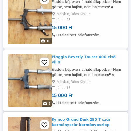
Eladó a képeken látható állapotban! Nem
görbe, nem hajlott, nem balesetes! A
villaszárak eresztik az olajat!! Az ára fix
Mélykút, Bács-Kiskun
15.000 Ft! Postázás megoldható akár
július 25
utánvétellel is! A postaköltség a vevőt
15 000 Ft
terheli! Postai díjak: Utánvétellel házhoz -
3570 Ft Utánvétellel postán maradóként -
Hitelesített telefonszám
3460 Ft Előre utalással ...
10
Piaggio Beverly Tourer 400 első
villa
Eladó a képeken látható állapotban! Nem
görbe, nem hajlott, nem balesetes!! A
villaszárak eresztik az olajat!! Csak
Mélykút, Bács-Kiskun
egyben eladó! Évjárat 2008-2009! Az ára fix
július 13
15.000 Ft! Postázás megoldható akár
15 000 Ft
utánvétellel is! A postaköltség a vevőt
terheli! Postai díjak: Utánvétellel házhoz -
Hitelesített telefonszám
9
4690 Ft Utánvétellel ...
Kymco Grand Dink 250 T szár
kormányszár kormányoszlop