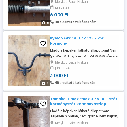
Mélykút, Bács-Kiskun
hajlottak, nem balesetesek! Csak párban
június 29
eladó! Az ára fix 6000 Ft pár! Postázás
6 000 Ft
megoldható akár utánvétellel is! A
postaköltség a vevőt terheli! Postai díjak:
Hitelesített telefonszám
6
Utánvétellel házhoz - 3570 Ft Utánvétellel
...
Kymco Grand Dink 125 - 250
kormány
Eladó a képeken látható állapotban! Nem
görbe, nem hajlott, nem balesetes! Az ára
fix 3000 Ft! Postázás megoldható akár
Mélykút, Bács-Kiskun
utánvétellel is! A postaköltség a vevőt
június 24
terheli! Postai díjak: Utánvétellel házhoz -
3 000 Ft
3300 Ft Utánvétellel postán maradóként -
3075 Ft Előre utalással házhoz - 2750 Ft
Hitelesített telefonszám
5
Előre utalással ...
Yamaha T max tmax XP 500 T szár
kormányszár kormányoszlop
Eladó a képeken látható állapotban!
Teljesen hibátlan, nem görbe, nem hajlott,
nem balesetes! Évjárat 2001-2004! Az ára
Mélykút, Bács-Kiskun
fix 10.000 Ft! Postázás megoldható akár