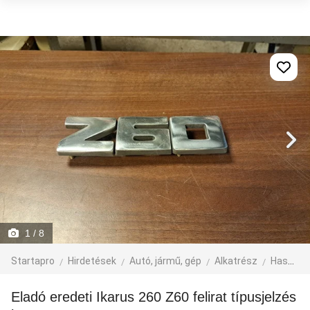
1
/ 8
Startapro
Hirdetések
Autó, jármű, gép
Alkatrész
Haszonjármű alkatrész
Eladó eredeti Ikarus 260 Z60 felirat típusjelzés