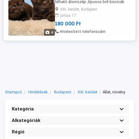
látható álomszép ,típusos brit kiscicák
Törzskönyvezve ,chippelve, oltva ,féreg
XXI. kerület, Budapest
és parazitamentesen. Egészségügyi
június 17
Könyvel, szerződéssel. Ajándékokkal
180 000 Ft
amik a kezdetben szükségesek.
Személyesen is megtekinthető Telefonon
Hitelesített telefonszám
4
lehet érdeklődni: 706771991 Facebook : ...
Startapró
Hirdetések
Budapest
XXI. kerület
Állat, növény
Kategória
Alkategóriák
Régió