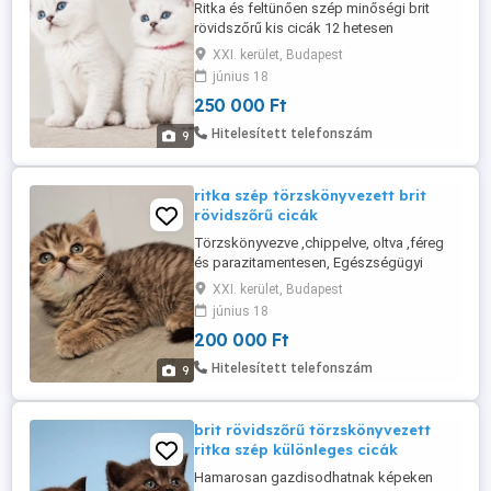
Ritka és feltünően szép minőségi brit
rövidszőrű kis cicák 12 hetesen
költözhetnek az új otthonukba. Világos
XXI. kerület, Budapest
szörzetű (BRI c 33) , kék szeműek. A
június 18
szülők genetikai (pd-PRA, ALPS,PKD)és
250 000 Ft
fertőző (FIV ,FeLV) betegségekre
tesztelve vannak Eladók chippelve, oltva
Hitelesített telefonszám
9
,féreg és parazitamentesen.
Törzskönyvezve ...
ritka szép törzskönyvezett brit
rövidszőrű cicák
Törzskönyvezve ,chippelve, oltva ,féreg
és parazitamentesen, Egészségügyi
Könyvel, szerződéssel eladók a képeken
XXI. kerület, Budapest
látható gyönyörű brit cicák. Ajándékokkal
június 18
amik a kezdetben szükségesek.
200 000 Ft
Telefonon lehet érdeklődni: 06706771991
Facebook Luxury Cats
Hitelesített telefonszám
9
brit rövidszőrű törzskönyvezett
ritka szép különleges cicák
Hamarosan gazdisodhatnak képeken