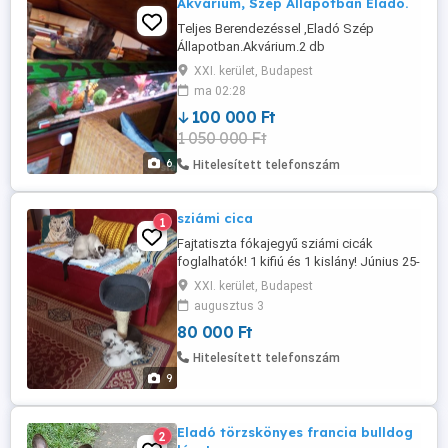
Akvárium, Szép Állapotban Eladó.
Teljes Berendezéssel ,Eladó Szép
Állapotban.Akvárium.2 db
Szűrővel.,Hömérséglet Szabályzós
XXI. kerület, Budapest
Melegítővel. Díszhalakkal..
ma 02:28
100 000 Ft
1 050 000 Ft
6
Hitelesített telefonszám
sziámi cica
1
Fajtatiszta fókajegyű sziámi cicák
foglalhatók! 1 kifiú és 1 kislány! Június 25-
én születtek. Szeptember 3-tól
XXI. kerület, Budapest
költözhetnek! Parazitamentes, lakásban
augusztus 3
tartott szülőktől. A fotókon az anyuka és
80 000 Ft
az apuka! A cicák Budapesten (Csepelen)
vannak!
Hitelesített telefonszám
9
Eladó törzskönyes francia bulldog
2