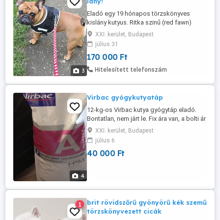
lány!
Eladó egy 19 hónapos törzskönyves
kislány kutyus. Ritka szinű (red fawn)
nagyon kedves, játékos és szeretre méltó.
XXI. kerület, Budapest
Odaadó, szerető családot keresek neki,
július 31
ahol családtag lehet. Kizárólag jó helyre,
170 000 Ft
adásvételi szerdőzéssel és átírási
kötelezettséggel (chip). Pórázzal,
Hitelesített telefonszám
3
hámmal, játékokkal, fekvőhellyel és ...
Virbac gyógykutyatáp
12-kg-os Virbac kutya gyógytáp eladó.
Bontatlan, nem járt le. Fix ára van, a bolti ár
alatt árulom.
XXI. kerület, Budapest
július 6
40 000 Ft
4
brit rövidszőrű gyönyörű kék szemű
1
törzskönyvezett cicák