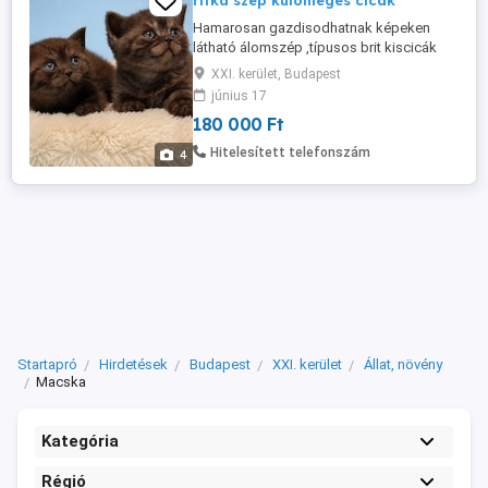
ritka szép különleges cicák
Hamarosan gazdisodhatnak képeken
látható álomszép ,típusos brit kiscicák
Törzskönyvezve ,chippelve, oltva ,féreg
XXI. kerület, Budapest
és parazitamentesen. Egészségügyi
június 17
Könyvel, szerződéssel. Ajándékokkal
180 000 Ft
amik a kezdetben szükségesek.
Személyesen is megtekinthető Telefonon
Hitelesített telefonszám
4
lehet érdeklődni: 706771991 Facebook : ...
Startapró
Hirdetések
Budapest
XXI. kerület
Állat, növény
Macska
Kategória
Régió