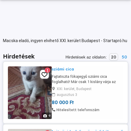
Macska eladó, ingyen elvihető XXI. kerület Budapest - Startapró.hu
Hirdetések
20
50
Hirdetések az oldalon:
sziámi cica
1
Fajtatiszta fókajegyű sziámi cica
foglalható! Már csak 1 kislány várja az
álomgazdit! Június 25-én születtek.
XXI. kerület, Budapest
Szeptember 3-tól költözhetnek!
augusztus 3
Parazitamentes, lakásban tartott
80 000 Ft
szülőktől. A fotókon az anyuka és az
apuka! A cicák Budapesten (Csepelen)
Hitelesített telefonszám
vannak!
9