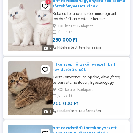
brit rövidszőrű gyönyörű kék szemű
1
törzskönyvezett cicák
Ritka és feltünően szép minőségi brit
rövidszőrű kis cicák 12 hetesen
költözhetnek az új otthonukba. Világos
XXI. kerület, Budapest
szörzetű (BRI c 33) , kék szeműek. A
június 18
szülők genetikai (pd-PRA, ALPS,PKD)és
250 000 Ft
fertőző (FIV ,FeLV) betegségekre
tesztelve vannak Eladók chippelve, oltva
Hitelesített telefonszám
9
,féreg és parazitamentesen.
Törzskönyvezve ...
ritka szép törzskönyvezett brit
rövidszőrű cicák
Törzskönyvezve ,chippelve, oltva ,féreg
és parazitamentesen, Egészségügyi
Könyvel, szerződéssel eladók a képeken
XXI. kerület, Budapest
látható gyönyörű brit cicák. Ajándékokkal
június 18
amik a kezdetben szükségesek.
200 000 Ft
Telefonon lehet érdeklődni: 06706771991
Facebook Luxury Cats
Hitelesített telefonszám
9
brit rövidszőrű törzskönyvezett