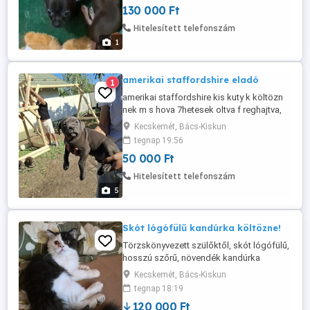
130 000 Ft
pótolni fogom!pici méretüek
lesznek!Kecskemet 06706006034
Hitelesített telefonszám
1
amerikai staffordshire eladó
1
amerikai staffordshire kis kuty k költözn
nek m s hova 7hetesek oltva f reghajtva,
olt si kis könyvel . Nyugot term szetüek kis
Kecskemét, Bács-Kiskun
gyerekek mellöl , anya apa a helyszine
tegnap 19:56
megn zhetőek . 5kisfiú 2 kis l ny
50 000 Ft
Hitelesített telefonszám
5
Skót lógófülű kandúrka költözne!
Törzskönyvezett szülőktől, skót lógófülű,
hosszú szőrű, növendék kandúrka
álomgazdit keres! Oltásai rendezettek!
Kecskemét, Bács-Kiskun
Kezdőcsomaggal, szerződéssel,
tegnap 18:19
számlával költözhet! Messengeren is
120 000 Ft
elérhető vagyok: Terézia Tóth Soltvadkert