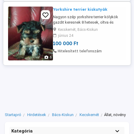
Yorkshire terrier kiskutyák
Nagyon szép yorkshire terrier kölykök
gazdit keresnek 8 hetesek, oltva és
féreghajtva vannak Szülők kis termetűek
Kecskemét, Bács-Kiskun
Érdeklődni kizárólag ezen a
június 24
telefonszámon lehet:
100 000 Ft
Hitelesített telefonszám
3
Startapró
Hirdetések
Bács-Kiskun
Kecskemét
Állat, növény
Kategória