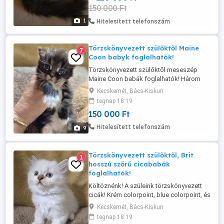
150 000 Ft
1
Hitelesített telefonszám
Törzskönyvezett szülőktől Maine
7
Coon babyk foglalhatók!
Törzskönyvezett szülőktől meseszép
Maine Coon babák foglalhatók! Három
hetesek, tíz hetes korban költözhetnek új
Kecskemét, Bács-Kiskun
családba! Két kombinált oltással,
tegnap 18:19
garantáltan parazita mentesen,
150 000 Ft
kezdőcsomaggal, szerződéssel,
számlával adom át a leendő gazdinak!
Hitelesített telefonszám
9
Áruk almon belül változó! Cat-Tery kennel.
Messengeren ...
Törzskönyvezett szülőktől, Brit
1
hosszú szőrű cicababák
foglalhatók!
Költöznénk! A szüleink törzskönyvezett
cicák! Krém colorpoint, blue colorpoint, és
egy fahéj cirmos színekből áll a kis
Kecskemét, Bács-Kiskun
csapat! Tzenkét hetes korban, két
tegnap 18:19
oltással, kezdőcsomaggal adom át