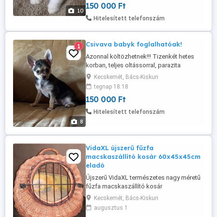
150 000 Ft
leendő családjának! Messengeren
10
elérhető vagyok: Terézia Tóth Soltvdkert
Hitelesített telefonszám
Csivava babyk foglalhatóak!
1
Azonnal költözhetnek!!! Tizenkét hetes
korban, teljes oltássorral, parazita
mentesen, kezdőcsomaggal,
Kecskemét, Bács-Kiskun
szerződéssel, számlával adom át a
tegnap 18:18
leendő Gazdinak! Apa törzskönyvezett,
150 000 Ft
tenyészszemlés kutyus! Az anyuka
fajtatiszta csivava! Minden felmerülő
Hitelesített telefonszám
kérdésre válaszolok telefonon! Vagy a
8
messengeren is elérhető ...
VidaXL újszerű fűzfa
macskaszállító kosár 60x45x45cm
eladó
Újszerű VidaXL természetes nagy méretű
fűzfa macskaszállító kosár
kihasználatlanság miatt féláron eladó. Ára
Kecskemét, Bács-Kiskun
14.000,- Forint. Méretei: 60x45x45cm.
augusztus 1
Megtekinthető, átvehető Kecskeméten. A