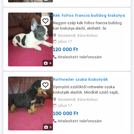
Kedves, ...
Kék foltos francia bulldog kiskutya
Nagyon szép kék foltos francia bulldog
kan kiskutya eladó, elvihető. 5x
féregtelenítve, 3 oltása van. Szemei
Kecskemét, Bács-Kiskun
pirosak!!! Mindkét szülő saját,
július 17
megtekinthetőek. 20 éves tenyésztési
120 000 Ft
tapasztalattal! Minőségi tápon és húson
cseperedik.
Hitelesített telefonszám
4
Rottweiler szuka kiskutyák
Gyönyörű szülőktől rottweiler szuka
kiskutyák eladók. Mindkét szülő saját,
helyszínen megtekinthetők.Ezek nem a
Kecskemét, Bács-Kiskun
disznóólban tartott kutyák! Rengeteg
július 17
referencia kiskutyát tudok mutatni,
100 000 Ft
felnőttként is! Utolsó 2 képen a kicsik
apja és nagyapja látható, apai ágon. Ár
Hitelesített telefonszám
100-120.000
6