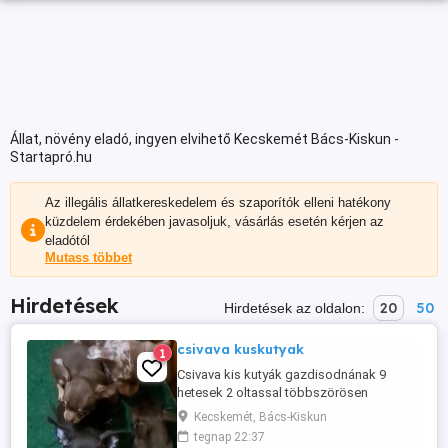
Állat, növény eladó, ingyen elvihető Kecskemét Bács-Kiskun -
Startapró.hu
Az illegális állatkereskedelem és szaporítók elleni hatékony
küzdelem érdekében javasoljuk, vásárlás esetén kérjen az
eladótól
Mutass többet
Hirdetések
20
50
Hirdetések az oldalon:
csivava kuskutyak
1
Csivava kis kutyák gazdisodnának 9
hetesek 2 oltassal többszörösen
féregtelenitve 4kan 1szuka 3csoki 1merle
Kecskemét, Bács-Kiskun
csoki és egy fekete A kép nem a legjobb
tegnap 22:37
lett de kérésre videot küldök! és a képet