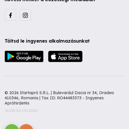
Töltsd le ingyenes alkalmazásunkat
© 2026 Startapró S.R.L. | Bulevardul Dacia nr 34, Oradea
410346, Romania | Tax ID: RO44483373 -
Ingyenes
Apróhirdetés
26.08.06.c0c206c