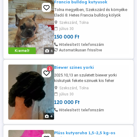
Francia bulldog kutyusok
Tolna megyében, Szekszárd és környéke
Eladó 8. Hetes Francia bulldog kölyök
kutyusok . Felelőségteljes Gazdikat
Szekszárd, Tolna
keresünk akik szerető otthont tudnak
július 30
biztosítani a kutyusok számára.
150 000 Ft
Hitelesített telefonszám
Automatikusan frissítve
Kiemelt
6
Biewer szines yorki
1
2025.10,13 an szuletett biewer yorki
kiskutyak fekete szinuek kis feher
mellennyel. Aktualis idoben oltva
Szekszárd, Tolna
feregtelenitve csippelve lesznek
július 30
elvihetoek kedvencnek !!!
120 000 Ft
Hitelesített telefonszám
4
Plüss kutyaruha 1,5-2,5 kg-os