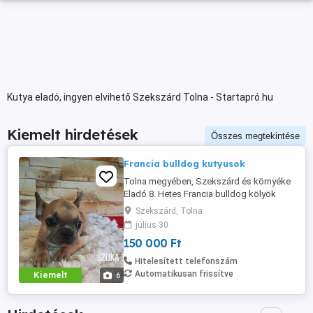
Kutya eladó, ingyen elvihető Szekszárd Tolna - Startapró.hu
Kiemelt hirdetések
Összes megtekintése
Francia bulldog kutyusok
Tolna megyében, Szekszárd és környéke
Eladó 8. Hetes Francia bulldog kölyök
kutyusok . Felelőségteljes Gazdikat
Szekszárd, Tolna
keresünk akik szerető otthont tudnak
július 30
biztosítani a kutyusok számára.
150 000 Ft
Hitelesített telefonszám
Automatikusan frissítve
Kiemelt
6