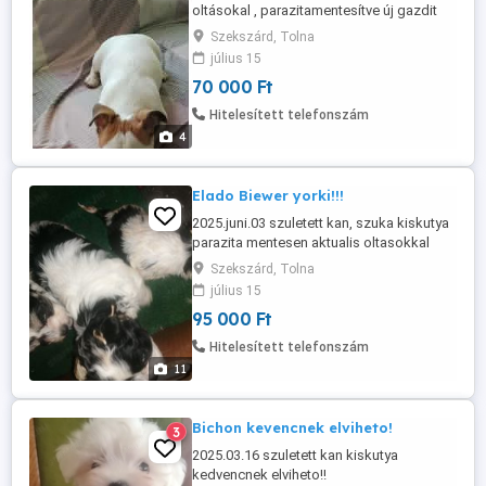
oltásokal , parazitamentesítve új gazdit
keresnek! Tel 06202115757 Szülök a
Szekszárd, Tolna
képek közt.
július 15
70 000 Ft
Hitelesített telefonszám
4
Elado Biewer yorki!!!
2025.juni.03 szuletett kan, szuka kiskutya
parazita mentesen aktualis oltasokkal
csippel elviheto!!! Szamlakepes vagyok. 2
Szekszárd, Tolna
szuletett Golduszt kan kiskutya 1 hét
július 15
múlva vihető!!
95 000 Ft
Hitelesített telefonszám
11
Bichon kevencnek elviheto!
3
2025.03.16 szuletett kan kiskutya
kedvencnek elviheto!!