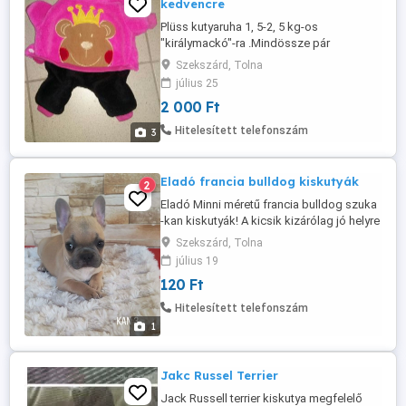
kedvencre
Plüss kutyaruha 1, 5-2, 5 kg-os
"királymackó"-ra .Mindössze pár
alkalommal használtuk, mert hamar
Szekszárd, Tolna
kinőttük. Hasnál patentokkal zárható,
július 25
végtagoknál pedig gumirozott így szinte a
2 000 Ft
teljes szőrzet a ruhában marad és nem
koszolódik . Szekszárdon személyesen
Hitelesített telefonszám
3
átvehető, próbálható . Előre utalás esetén
Foxpost, ...
Eladó francia bulldog kiskutyák
2
Eladó Minni méretű francia bulldog szuka
-kan kiskutyák! A kicsik kizárólag jó helyre
azzonal költözhetők zsemle és kék
Szekszárd, Tolna
színben elérhetők!! Telefon lehet
július 19
érdeklődni ár Hobbi kutyára- (120- ezer Ft
120 Ft
db ja 06308239409
Hitelesített telefonszám
1
Jakc Russel Terrier
Jack Russell terrier kiskutya megfelelő