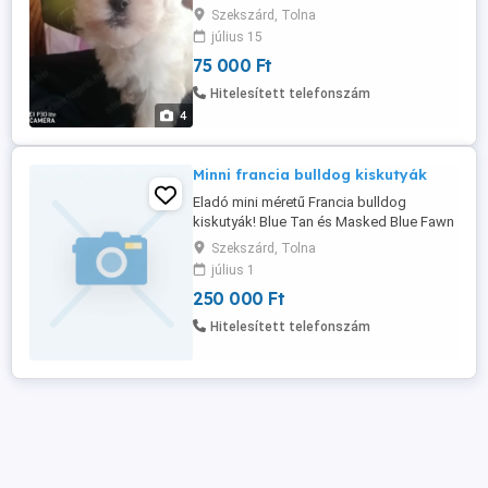
Szekszárd, Tolna
július 15
75 000 Ft
Hitelesített telefonszám
4
Minni francia bulldog kiskutyák
Eladó mini méretű Francia bulldog
kiskutyák! Blue Tan és Masked Blue Fawn
színekben. Minni méret Koruknak
Szekszárd, Tolna
megfelelő oltásokkal Külső-belső
július 1
parazitamentesítési és méregtelenítési
250 000 Ft
programmal Maximálisan szocializált,
egészséges kiskutyák Szerető,
Hitelesített telefonszám
felelősségteljes gazdikat keresnek. ...