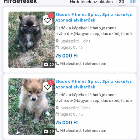
Hirdetések
20
50
Hirdetések az oldalon:
Eladók 9 hetes Spicc, Spitz kiskutyák!
1
Azonnal elvihetőek!
Eladók a képeken látható,(azonnal
elvihetőek)Nagyon szép, dús szőrű, tündéri
Spicc, Spitz lány és fiú kiskutyusok
Szekszárd, Tolna
Többszörrösen
tegnap 05:46
féregtelenítve,oltva,chipezve,számlával,FELIR
75 000 Ft
azonosítóval, lesznek elvihetőek..Minden
hívatalos engedélyünk megvan.Kérésre
Hitelesített telefonszám
10
képeket,videókat tudok küldeni!Érdeklődni
üzenetben ...
Eladók 9 hetes Spicc, Spitz kiskutyák!
1
Azonnal elvihetőek
Eladók a képeken látható,(azonnal
elvihetőek)Nagyon szép, dús szőrű, tündéri
Spicc, Spitz lány és fiú kiskutyusok
Szekszárd, Tolna
Többszörrösen
tegnap 05:45
féregtelenítve,oltva,chipezve,számlával,FELIR
75 000 Ft
azonosítóval, lesznek elvihetőek..Minden
hívatalos engedélyünk megvan.Kérésre
Hitelesített telefonszám
10
képeket,videókat tudok küldeni!Érdeklődni
üzenetben ...