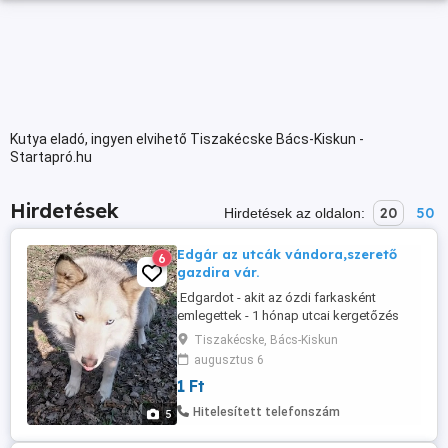
Kutya eladó, ingyen elvihető Tiszakécske Bács-Kiskun -
Startapró.hu
Hirdetések
20
50
Hirdetések az oldalon:
Edgár az utcák vándora,szerető
6
gazdira vár.
.Edgardot - akit az ózdi farkasként
emlegettek - 1 hónap utcai kergetőzés
után sikerült megfogni. A kutyust
Tiszakécske, Bács-Kiskun
panzióba vittük. Edgar a korát hazudtolja -
augusztus 6
pedig már 11 éves - oltva, chippelve,
1 Ft
ivartalanítva várja a gazdit. Bízunk a
csodában, bízunk abba, hogy sikerül neki
Hitelesített telefonszám
5
is megtalálni a szerető családot, ...