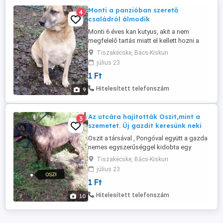
Monti a panzióban szerető
4
családról álmodik
Monti 6 éves kan kutyus, akit a nem
megfelelő tartás miatt el kellett hozni a
gazdájától. Az ózdi gyepire bekerült , de
Tiszakécske, Bács-Kiskun
mivel lelkileg teljesen megtört, problémás
július 23
kutya lett, ezért a Mi gondozásunkba
1 Ft
került, így panzióba vittük. Mára Monti
szépen sétál, nem kapkod, meghízott,
Hitelesített telefonszám
9
ezért fogyókúrázni kellene. Monti ...
Az utcára hajították Oszit,mint a
3
szemetet. Új gazdit keresünk neki
Oszit a társával , Pongóval együtt a gazda
nemes egyszerűséggel kidobta egy
borsodi erdős részen. A kutyák egy túrista
Tiszakécske, Bács-Kiskun
szállónál jelentek meg, ahol nem
július 23
maradhattak. Vállaltuk őket és mivel nincs
1 Ft
menhelyünk helyeztünk el panzióban. Oszi
6 éves kedves kan kutyus, aki oltva,
Hitelesített telefonszám
10
chippelve, ivartalanítva várja ...