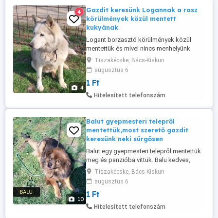
Gazdit keresünk Logannak a rosz
4
körülmények közül mentett
kukyának
Logant borzasztó körülmények közül
mentettük és mivel nincs menhelyünk
helyeztünk el panzióban. Logan a korát
Tiszakécske, Bács-Kiskun
hazudtolja - pedig már 10 éves - oltva,
augusztus 6
chippelve, ivartalanítva várja a gazdit.
1 Ft
Bízunk a csodában, bízunk abba, hogy
4
sikerül neki is megtalálni a szerető
Hitelesített telefonszám
családot, a szerető gazdit. Jelenleg ...
Balut gyepmesteri telepről
mentettük,most szerető gazdit
keresünk neki sürgősen
Balut egy gyepmesteri telepről mentettük
meg és panzióba vittük. Balu kedves,
aranyos, barátságos 5 éves kutyus, aki
Tiszakécske, Bács-Kiskun
oltva, chippelve, ivartalanítva várja a
augusztus 6
gazdit. (marm: 40 cm, súly: 17kg) Bízunk a
1 Ft
csodában, bízunk abba, hogy sikerül neki
10
is megtalálni a szerető családot, a szerető
Hitelesített telefonszám
gazdit. Jelenleg ...