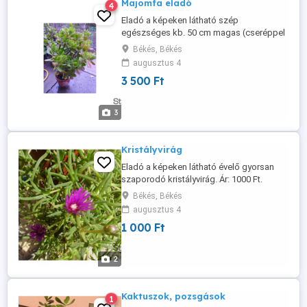
Majomfa eladó
4
Eladó a képeken látható szép
egészséges kb. 50 cm magas (cseréppel
együtt) majomfa. Ára: 3500 Ft. (Vannak
Békés, Békés
kisebbek is.)
augusztus 4
3 500 Ft
3
Kristályvirág
Eladó a képeken látható évelő gyorsan
szaporodó kristályvirág. Ár: 1000 Ft.
Békés, Békés
augusztus 4
1 000 Ft
2
Kaktuszok, pozsgások
1