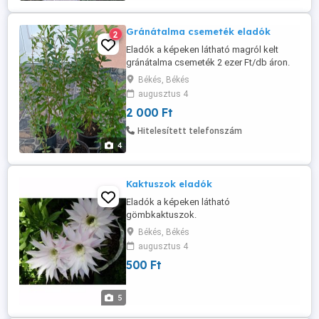
Gránátalma csemeték eladók
2
Eladók a képeken látható magról kelt
gránátalma csemeték 2 ezer Ft/db áron.
Tel.: 06-30-336-4392
Békés, Békés
augusztus 4
2 000 Ft
Hitelesített telefonszám
4
Kaktuszok eladók
Eladók a képeken látható
gömbkaktuszok.
Békés, Békés
augusztus 4
500 Ft
5