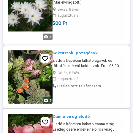
(Már elvirágzott.)
Békés, Békés
augusztus 3
500 Ft
3
Kaktuszok, pozsgások
Eladó a képeken látható agávék és
többféle méretű kaktuszok. Érd.: 06-30-
336-4392
Békés, Békés
augusztus 3
Hitelesített telefonszám
3
Canna virág eladó
Eladó a képeken látható canna virág.
Esetleg csere érdekelne piros virágú