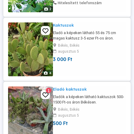
Hitelesített telefonszám
2
Kaktuszok
Eladó a képeken látható 55 és 75 cm
magas kaktusz 3-5 ezer Ft-os áron.
Békés, Békés
augusztus 5
3 000 Ft
4
Eladó kaktuszok
1
Eladók a képeken látható kaktuszok 500-
1500 Ft-os áron Békésen.
Békés, Békés
augusztus 5
500 Ft