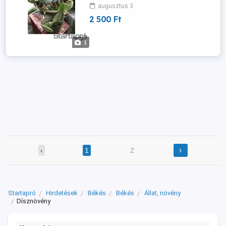
augusztus 3
2 500 Ft
1
›
‹
1
2
Startapró
Hirdetések
Békés
Békés
Állat, növény
Dísznövény