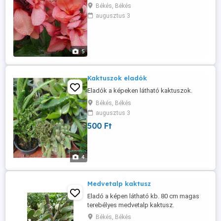
változatra. Érd.: 06-30-336-4392
Békés, Békés
augusztus 3
5
Kaktuszok eladók
Eladók a képeken látható kaktuszok.
Békés, Békés
augusztus 3
500 Ft
4
Medvetalp kaktusz
Eladó a képen látható kb. 80 cm magas
terebélyes medvetalp kaktusz.
Békés, Békés