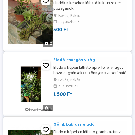
Eladók a képeken látható kaktuszok és
pozsgások.
Békés, Békés
augusztus 3
500 Ft
2
Eladó csüngős virág
Eladó a képen látható apró fehér virágot
hozó dugványokkal könnyen szaporítható
növény.
Békés, Békés
augusztus 3
1 500 Ft
1
Gömbkaktusz eladó
Eladó a képeken látható gömbkaktusz.