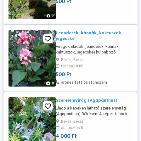
500 Ft
2
Leanderek, kánnák, kaktuszok,
jegecske
Virágok eladók (leanderek, kánnák,
kaktuszok, jegecske) különböző
méretben Békésen. Érd.: 06-30-336-4392
Békés, Békés
tegnap 10:08
500 Ft
Hitelesített telefonszám
8
Szerelemvirág (Agapanthus)
Eladó a képeken látható szerelemvirág
(Agapanthus) Békésen. A képek frissek.
Ára: 4 ezer Ft.
Békés, Békés
augusztus 5
4 000 Ft