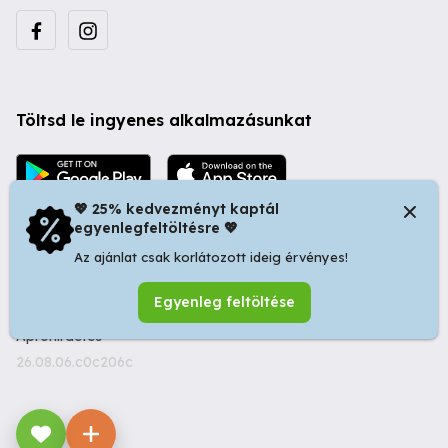
Töltsd le ingyenes alkalmazásunkat
💖 25% kedvezményt kaptál
egyenlegfeltöltésre 💖
Az ajánlat csak korlátozott ideig érvényes!
© 2026 Startapró S.R.L. | Bulevardul Dacia nr 34, Oradea
Egyenleg feltöltése
410346, Romania | Tax ID: RO44483373 -
Ingyenes
Apróhirdetés
26.08.06.c0c206c