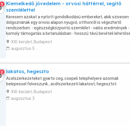
Kiemelkedő jövedelem - orvosi háttérrel, segitő
5
szemlélettel
Keresem azokat a nyitott gondolkodású embereket, akik szivesen
dolgoznának egy orvosi alapon nyugvó, otthonről is végezhető
rendszerben. - egészségközpontú szemlélet - valós eredmények -
komoly támogatás a betanulásban - hosszú távú bevételi lehetős
Érdekel? Irj pár sort magadról, adj telefonszámot, ...
XXI. kerület, Budapest
augusztus 5
lakatos, hegeszto
2
Acelszerkezeteket gyarto ceg, csepeli telephelyere azonnali
belepessel felveszunk , acélszerkezeti lakatost, hegesztot.
XXI. kerület, Budapest
augusztus 3