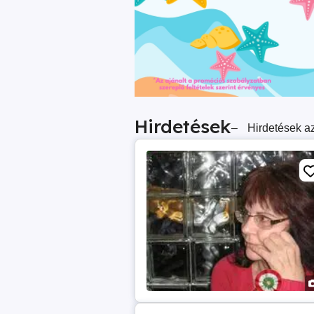
Hirdetések
–
Hirdetések az