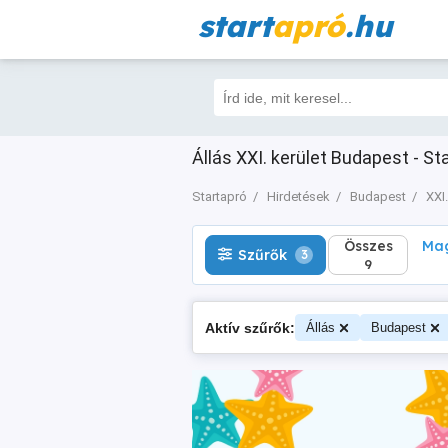
start
apró
.hu
Összes
Magá
Szűrők
3
9
Állás XXI. kerület Budapest - St
Startapró
Hirdetések
Budapest
XXI.
Összes
Mag
Szűrők
3
9
Aktív szűrők:
Állás
Budapest