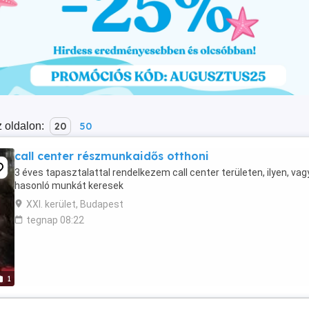
 oldalon:
20
50
call center részmunkaidős otthoni
3 éves tapasztalattal rendelkezem call center területen, ilyen, vag
hasonló munkát keresek
XXI. kerület, Budapest
tegnap 08:22
1