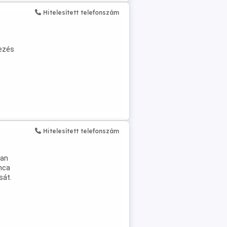
Hitelesített telefonszám
rezés
Hitelesített telefonszám
ban
nca
sát.