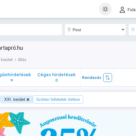
nhirdetések
Céges hirdetések
Rendezés
Fió
9
0
artapró.hu
 kerület
Állás
ánhirdetések
Céges hirdetések
Rendezés
9
0
XXI. kerület
Szűrési feltételek törlése