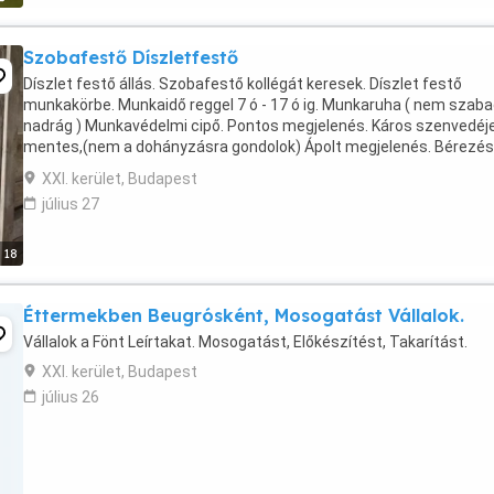
Szobafestő Díszletfestő
Díszlet festő állás. Szobafestő kollégát keresek. Díszlet festő
munkakörbe. Munkaidő reggel 7 ó - 17 ó ig. Munkaruha ( nem szaba
nadrág ) Munkavédelmi cipő. Pontos megjelenés. Káros szenvedéje
mentes,(nem a dohányzásra gondolok) Ápolt megjelenés. Bérezés
megegyezés szerint. Novák György ...
XXI. kerület, Budapest
július 27
18
Éttermekben Beugrósként, Mosogatást Vállalok.
Vállalok a Fönt Leírtakat. Mosogatást, Előkészítést, Takarítást.
XXI. kerület, Budapest
július 26