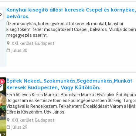
Konyhai kisegítő állást keresek Csepel és környéke,
belváros.
Üzemi konyhás, büfés gyakorlattal keresek munkát, konyhai
kisegítőként, fehér mosogatóként Csepel , belváros. Munkaidő bé
megegyezés szerint.
XXI. kerület, Budapest
július 30
Építek Neked...Szakmunkás,Segédmunkás,Munkát
6
Keresek Budapesten, Vagy Külföldön.
Férfi 50 éves Keres Munkát. Bármilyen Munkát Elvállalok. Építőipar
Dolgoztam és Kertészetben és Épűletgépészetben.30 Évig. Targo
Vizsgával is Rendelkezem. Felkeltetem Érdeklődését Várom a Hívá
Előre is Köszönöm. Üdv János.
XXI. kerület, Budapest
július 29
7