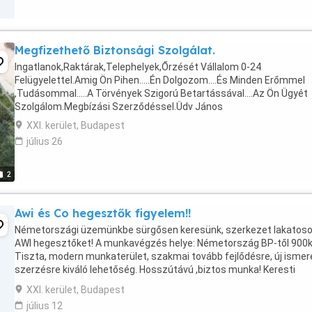
Megfizethető Biztonsági Szolgálat.
Ingatlanok,Raktárak,Telephelyek,Őrzését Vállalom 0-24
Felügyelettel.Amig Ön Pihen.....Én Dolgozom....És Minden Erőmmel
,Tudásommal.....A Törvények Szigorú Betartássával....Az Ön Ügyét
Szolgálom.Megbízási Szerződéssel.Üdv János
XXI. kerület, Budapest
július 26
2
Awi és Co hegesztők figyelem!!
Németországi üzemünkbe sürgősen keresünk, szerkezet lakatoso
AWI hegesztőket! A munkavégzés helye: Németország BP-től 900k
Tiszta, modern munkaterület, szakmai tovább fejlődésre, új ismer
szerzésre kiváló lehetőség. Hosszútávú ,biztos munka! Keresti
lehetőség: 3000-3500 euró ! Jelentkezni: ...
XXI. kerület, Budapest
július 12