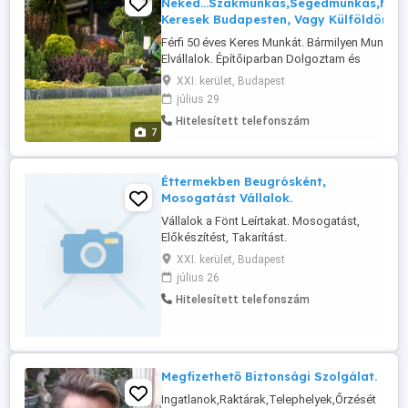
Neked...Szakmunkás,Segédmunkás,Mun
Keresek Budapesten, Vagy Külföldön.
Férfi 50 éves Keres Munkát. Bármilyen Munkát
Elvállalok. Építőiparban Dolgoztam és
Kertészetben és Épűletgépészetben.30 Évig.
XXI. kerület, Budapest
Targonca Vizsgával is Rendelkezem. Felkeltet
július 29
Érdeklődését Várom a Hívását. Előre is
Hitelesített telefonszám
Köszönöm. Üdv János.
7
Éttermekben Beugrósként,
Mosogatást Vállalok.
Vállalok a Fönt Leírtakat. Mosogatást,
Előkészítést, Takarítást.
XXI. kerület, Budapest
július 26
Hitelesített telefonszám
Megfizethető Biztonsági Szolgálat.
Ingatlanok,Raktárak,Telephelyek,Őrzését