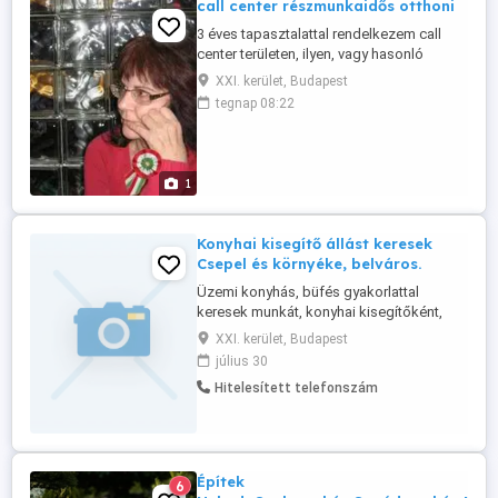
call center részmunkaidős otthoni
3 éves tapasztalattal rendelkezem call
center területen, ilyen, vagy hasonló
munkát keresek
XXI. kerület, Budapest
tegnap 08:22
1
Konyhai kisegítő állást keresek
Csepel és környéke, belváros.
Üzemi konyhás, büfés gyakorlattal
keresek munkát, konyhai kisegítőként,
fehér mosogatóként Csepel , belváros.
XXI. kerület, Budapest
Munkaidő bérezés megegyezés szerint.
július 30
Hitelesített telefonszám
Építek
6