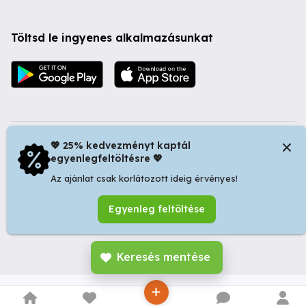
Töltsd le ingyenes alkalmazásunkat
💖 25% kedvezményt kaptál
egyenlegfeltöltésre 💖
© 2026 Startapró S.R.L. | Bulevardul Dacia nr 34, Oradea
410346, Romania | Tax ID: RO44483373 -
Ingyenes
Az ajánlat csak korlátozott ideig érvényes!
Apróhirdetés
26.08.06.c0c206c
Egyenleg feltöltése
Keresés mentése