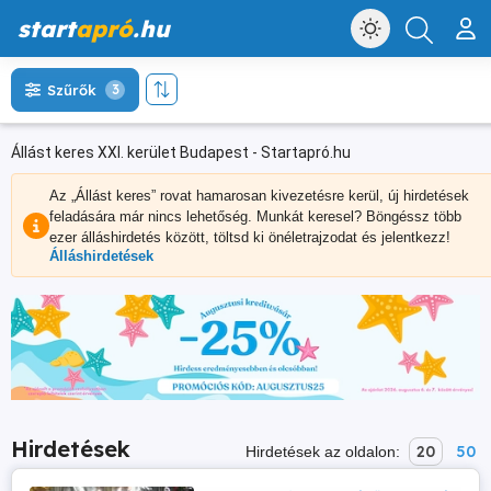
start
apró
.hu
Szűrők
3
Állást keres XXI. kerület Budapest - Startapró.hu
Az „Állást keres” rovat hamarosan kivezetésre kerül, új hirdetések
feladására már nincs lehetőség. Munkát keresel? Böngéssz több
ezer álláshirdetés között, töltsd ki önéletrajzodat és jelentkezz!
Álláshirdetések
Hirdetések
20
50
Hirdetések az oldalon: