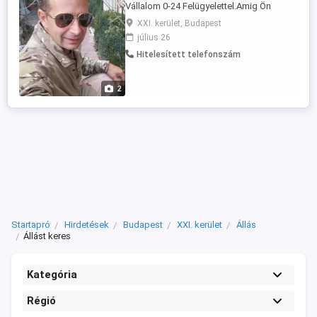
Vállalom 0-24 Felügyelettel.Amig Ön
Pihen.....Én Dolgozom....És Minden
XXI. kerület, Budapest
Erőmmel ,Tudásommal.....A Törvények
július 26
Szigorú Betartássával....Az Ön Ügyét
Hitelesített telefonszám
Szolgálom.Megbízási Szerződéssel.Üdv
János
2
Startapró
Hirdetések
Budapest
XXI. kerület
Állás
Állást keres
Kategória
Régió