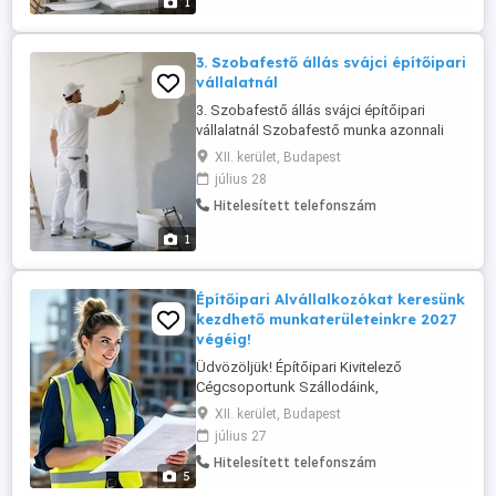
1
összes aktuális állás és még több JÓ
ÁLLÁS ...
3. Szobafestő állás svájci építőipari
vállalatnál
3. Szobafestő állás svájci építőipari
vállalatnál Szobafestő munka azonnali
kezdéssel, A2 német tudással és szakmai
XII. kerület, Budapest
tapasztalattal. A bruttó órabér 35 CHF óra,
július 28
amely havi 168 órás munkavégzés esetén
Hitelesített telefonszám
5.880 CHF bruttó fizetést jelent, ezen felül
320 CHF nettó napidíj jár. A munkaidő havi
1
168 óra. A munkáltató ...
Építőipari Alvállalkozókat keresünk
kezdhető munkaterületeinkre 2027
végéig!
Üdvözöljük! Építőipari Kivitelező
Cégcsoportunk Szállodáink,
Csarnoképületeink és Irodaházaink
XII. kerület, Budapest
építéséhez MINŐSÉGI szakipari
július 27
alvállalkozókat és generál kivitelező
Hitelesített telefonszám
cégeket keres. Azonnali kezdésekre
5
keresünk szerkezetépítő, kőműves,