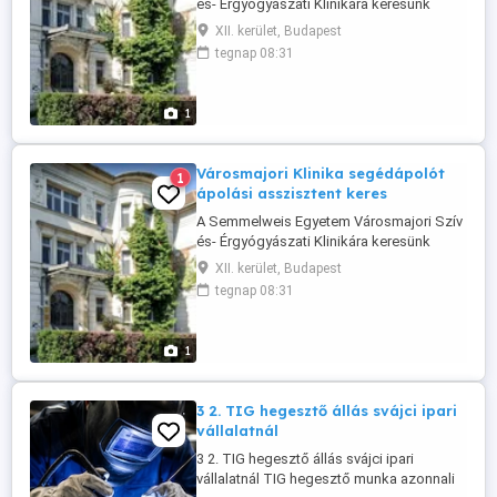
és- Érgyógyászati Klinikára keresünk
munkatársat betegkísérői munkakörbe.
XII. kerület, Budapest
Betegkísérői végzettség megléte,
tegnap 08:31
gyakorlat előnyt jelent! Elvárások: önálló
munkavégzés, megbízhatóság,
precizitás, kulturált megjelenés Amit
1
kínálunk: kiváló munkakörülmények,
hosszú távú ...
Városmajori Klinika segédápolót
1
ápolási asszisztent keres
A Semmelweis Egyetem Városmajori Szív
és- Érgyógyászati Klinikára keresünk
ápolási asszisztensi végzettséggel
XII. kerület, Budapest
rendelkező egészségügyi szakembert.
tegnap 08:31
Elvárások: kiváló kommunikációs
készség, beteg centrikus szemlélet,
kulturált megjelenés, önálló
1
munkavégzés, megbízhatóság, precizitás
Amit kínálunk: kiváló ...
3 2. TIG hegesztő állás svájci ipari
vállalatnál
3 2. TIG hegesztő állás svájci ipari
vállalatnál TIG hegesztő munka azonnali