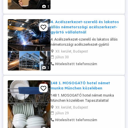
200 EUR fő hó. Az összes aktuális állás és
1
még több ...
4. Acélszerkezet-szerelő és lakatos
állás németországi acélszerkezet-
gyártó vállalatnál
4. Acélszerkezet-szerelő és lakatos állás
németországi acélszerkezet-gyártó
vállalatnál Acélszerkezet-gyártó és
XII. kerület, Budapest
szerelő munka, A2 német tudással és
július 30
szakmai tapasztalattal. Bruttó bér: 17 30
Hitelesített telefonszám
euró óra szakmai tudástól és függően.
1
Munkaidő heti 40 óra, napi körülbelül 9
órás munkavégzéssel, ezért minden ...
148 1. MOSOGATÓ hotel német
munka München közelében
148 1. MOSOGATÓ hotel német munka
München közelében Tapasztalattal
rendelkező mosogatót keresünk, A2
XII. kerület, Budapest
német nyelvtudással. A fizetés nettó 1.700
július 29
euró. A munkaidő heti 40 óra. Ingyenes
Hitelesített telefonszám
szállást biztosítunk. Naponta 2 étkezés
(reggeli és ebéd) ingyenesen jár. Az