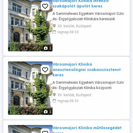
Városmajori Klinika intenzív
szakápolót ápolót keres
A Semmelweis Egyetem Városmajori Szív
és- Érgyógyászati Klinikára keresünk
felnőtt intenzív szakápolói, OKJ ápolói,
XII. kerület, Budapest
vagy diplomás ápolói végzettséggel
tegnap 08:33
rendelkező egészségügyi szakembert
ápolói munkakörbe. Elvárások: kiváló
kommunikációs készség, beteg centrikus
1
ápolói szemlélet, kulturált megjelenés, ...
Városmajori Klinika
aneszteziológiai szakasszisztenst
keres
A Semmelweis Egyetem Városmajori Szív
és- Érgyógyászati Klinika központi
műtőjébe keresünk aneszteziológiai
XII. kerület, Budapest
szakasszisztens kollégát. Elvárások:
tegnap 08:33
önálló munkavégzés, megbízhatóság,
precizitás Amit kínálunk: kiváló
1
munkakörülmények, versenyképes
bérezés, hosszú távú biztos munkahely
Foglalkoztatás formája: ...
Városmajori Klinika műtőssegédet