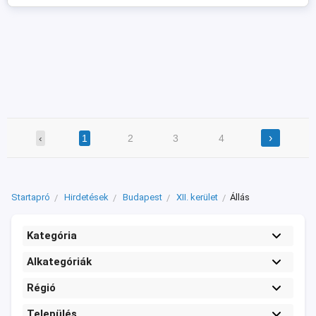
építőmester, burkoló, gipszkartonos,
festő, villanyszerelő, épületgépész ...
›
‹
1
2
3
4
Startapró
Hirdetések
Budapest
XII. kerület
Állás
Kategória
Alkategóriák
Régió
Település