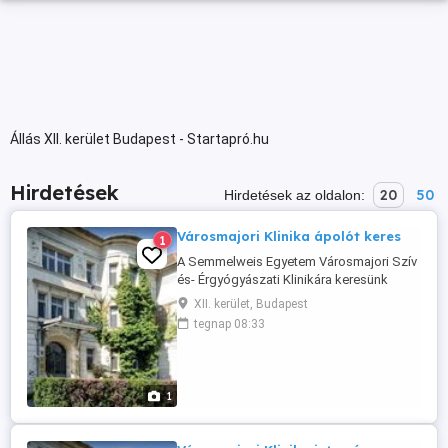
Állás XII. kerület Budapest - Startapró.hu
Hirdetések
20
50
Hirdetések az oldalon:
Városmajori Klinika ápolót keres
1
A Semmelweis Egyetem Városmajori Szív
és- Érgyógyászati Klinikára keresünk
intenzív szakápoló, OKJ ápoló, vagy
XII. kerület, Budapest
diplomás ápoló végzettséggel
tegnap 08:33
rendelkező egészségügyi szakembert
ápolói munkakörbe. Elvárások: ápolói
végzettség, kiváló kommunikációs
készség, beteg centrikus ápolói
1
szemlélet, kulturált megjelenés, ...