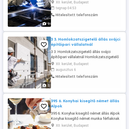
kezdéssel, A2 német tudással és szakmai
XII. kerület, Budapest
tapasztalattal. A bruttó órabér 35 CHF óra,
tegnap 04:53
amely havi 168 órás munkavégzés esetén
Hitelesített telefonszám
5.880 CHF bruttó fizetést jelent, ezen felül
600 CHF nettó napidíj jár. A munkaidő havi
1
168 óra. A munkáltató ...
3 3. Homlokzatszigetelő állás svájci
építőipari vállalatnál
3 3. Homlokzatszigetelő állás svájci
építőipari vállalatnál Homlokzatszigetelő
munka azonnali kezdéssel, A2 német
XII. kerület, Budapest
tudással és szakmai tapasztalattal. A
augusztus 6
bruttó órabér 36 CHF óra, amely havi 168
Hitelesített telefonszám
órás munkavégzés esetén 6.048 CHF
bruttó fizetést jelent, ezen felül 320 CHF
1
nettó napidíj jár. A munkaidő havi ...
395 6. Konyhai kisegítő német állás
Alpok
395 6. Konyhai kisegítő német állás Alpok
Konyhai kisegítő német munka férfiaknak
augusztus végétől november 3-ig A2
XII. kerület, Budapest
német tudással és gyakorlattal. Fizetés