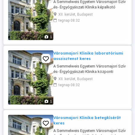
A Semmelweis Egyetem Városmajori Szív
és- Érgyógyászati Klinika képalkotó
diagnosztikai részlegének újonnan nyíló
XII. kerület, Budapest
CT MR laborjába keresünk diagnosztikai
tegnap 08:32
képalkotó BSc szakasszisztensi, CT MR
operátori, vagy képi diagnosztikai
asszisztensi végzettséggel rendelkező
1
egészségügyi szakembert. Munkarend: 2
...
Városmajori Klinika laboratóriumi
asszisztenst keres
A Semmelweis Egyetem Városmajori Szív
és- Érgyógyászati Klinika központi
laboratóriumába keresünk általános
XII. kerület, Budapest
laboratóriumi asszisztensi, vagy orvosi
tegnap 08:32
laboratóriumi és képalkotó diagnosztikai
analitikus végzettséggel rendelkező
egészségügyi szakembert. Műszakok: 2
1
műszak+ügyelet. Elvárások: önálló
munkavégzés, ...
Városmajori Klinika betegkísérőt
keres
A Semmelweis Egyetem Városmajori Szív