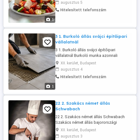
augusztus 5
bruttó 2.800,00 , munkaidő heti 40-42 óra.
Hitelesített telefonszám
Szállás és étkezés ingyenes. Az összes
aktuális állás és még több JÓ ÁLLÁS a -n.
1
JELENTKEZÉS: ...
3 1. Burkoló állás svájci építőipari
vállalatnál
3 1. Burkoló állás svájci építőipari
vállalatnál Burkoló munka azonnali
kezdéssel, A2 német tudással és szakmai
XII. kerület, Budapest
tapasztalattal. A bruttó órabér 38 CHF óra,
augusztus 4
amely havi 168 órás munkavégzés esetén
Hitelesített telefonszám
6.384 CHF bruttó fizetést jelent, ezen felül
320 CHF nettó napidíj jár. A munkaidő havi
1
168 óra. A munkáltató ...
22 2. Szakács német állás
Schwabach
22 2. Szakács német állás Schwabach
Szakács német állás bajorországi
Burgerétteremben, A2 német
XII. kerület, Budapest
nyelvtudással, szakmai végzettséggel és
augusztus 3
gyakorlattal. Munkabér netto 2.500 hó.