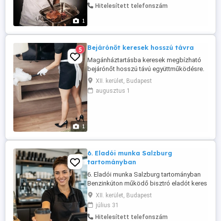
Hitelesített telefonszám
Munkaidő 180 óra hó. Vasárnapi és
éjszakai pótlékok, havi túlóra kifizetés.
1
Munkaruha biztosított. Szállás ingyenes
(szoba ...
Bejárónőt keresek hosszú távra
5
Magánháztartásba keresek megbízható
bejárónőt hosszú távú együttműködésre.
Munkaidő: heti minimum 1 alkalom, de
XII. kerület, Budapest
igény szerint több is lehetséges
augusztus 1
(megegyezés szerint). Kezdés:
megegyezés szerint. Bérezés:
megegyezés szerint. Olyan hölgy
jelentkezését várom, aki igényes a
1
munkájára, megbízható, diszkrét ...
6. Eladói munka Salzburg
tartományban
6. Eladói munka Salzburg tartományban
Benzinkúton működő bisztró eladót keres
jó német nyelvtudással és angol tudással,
XII. kerület, Budapest
gyakorlattal. Fizetés bruttó 2.300 EUR hó +
július 31
13. és 14. havi bér, + kb.300 EUR borravaló
Hitelesített telefonszám
hó. Munkaidő heti 40 óra. A szállás díja