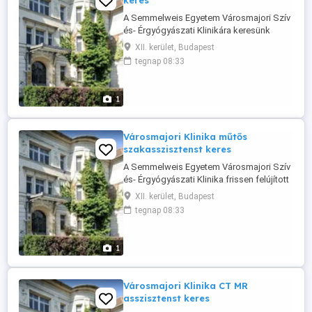
keres
A Semmelweis Egyetem Városmajori Szív
és- Érgyógyászati Klinikára keresünk
munkatársat műtőssegédi munkakörbe.
XII. kerület, Budapest
Műtőssegéd-gipszmester végzettség
tegnap 08:33
megléte, műtőben szerzett gyakorlat
előnyt jelent! Elvárások: önálló
munkavégzés, megbízhatóság,
1
precizitás, kulturált megjelenés Amit
kínálunk: kiváló munkakörülmények, ...
Városmajori Klinika műtős
szakasszisztenst keres
A Semmelweis Egyetem Városmajori Szív
és- Érgyógyászati Klinika frissen felújított
központi műtőjébe keresünk
XII. kerület, Budapest
tapasztalattal rendelkező, és vagy tanulni
tegnap 08:33
vágyó kollégát. Pályakezdő esetén a
betanulás biztosított. Igény esetén
szállásra van lehetőség. Elvárások: önálló
1
munkavégzés, megbízhatóság, precizitás
Amit ...
Városmajori Klinika CT MR
asszisztenst keres