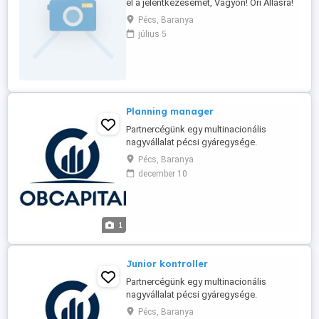
el a jelentkezésemet, Vagyon! Őri Állásra!
Olvassa el kérem, a mellékleteket.
Pécs, Baranya
Személy és Vagyon Őri Állást Keresek
július 5
Baranya Pécs Belterületére. A
Számítógépet, Magas szinten kezelem,
mint a MOL-nál kérték! Gyakorlatomat, A
Boszorkány Utcai Kollégiumban, ...
Planning manager
Partnercégünk egy multinacionális
nagyvállalat pécsi gyáregysége.
Folyamataiban és kultúrájában központi
Pécs, Baranya
szerepet kap az innováció, az elkötelezett
december 10
felelősségvállalás, az egymást támogató
és inspiráló munkavállalók vonzása és
megbecsülése, a cégen belüli
tehetséggondozás és a
1
környezetvédelem. A gyártásütemezési ...
Junior kontroller
Partnercégünk egy multinacionális
nagyvállalat pécsi gyáregysége.
Folyamataiban és kultúrájában központi
Pécs, Baranya