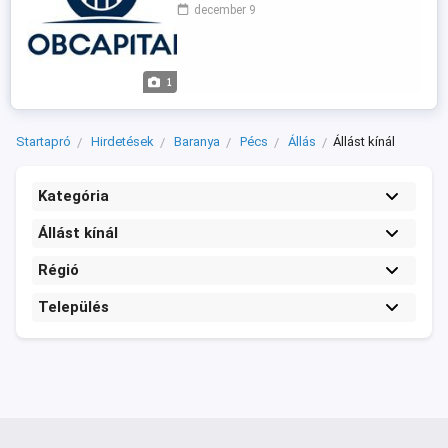
szerepet kap az innováció, az elkötelezett
december 9
felelősségvállalás, az egymást támogató
és inspiráló munkavállalók vonzása és
megbecsülése, a cégen belüli
tehetséggondozás és a
1
környezetvédelem. Bővülő ...
Startapró
Hirdetések
Baranya
Pécs
Állás
Állást kínál
Kategória
Állást kínál
Régió
Település