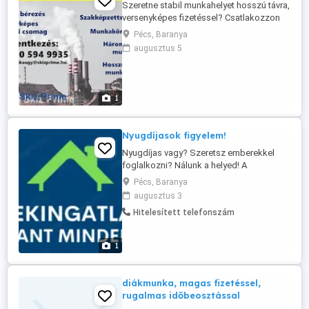
Szeretne stabil munkahelyet hosszú távra,
versenyképes fizetéssel? Csatlakozzon
hozzánk, és legyen részese egy
Pécs, Baranya
dinamikusan fejlődő csapatnak! Amit
augusztus 5
kínálunk: Munkavégzés helye: Pécsi
Erőmű Feladat: Ipari- és műszaki területek
tisztán tartása, karbantartása Munkarend:
3 műszakos munkarend Bérezés: ...
1
Nyugdíjasok figyelem!
Nyugdíjas vagy? Szeretsz emberekkel
foglalkozni? Nálunk a helyed! A
Mecsekingatlannál hiszünk abban, hogy a
Pécs, Baranya
tapasztalat aranyat ér! Ha még aktív vagy,
augusztus 3
szeretsz mozogni, beszélgetni és
Hitelesített telefonszám
szívesen segítenél másoknak álmaik
otthonát megtalálni, akkor szívesen látunk
a csapatunkban! Nálunk: Te osztod be ...
1
diákmunka, magas fizetéssel,
rugalmas időbeosztással