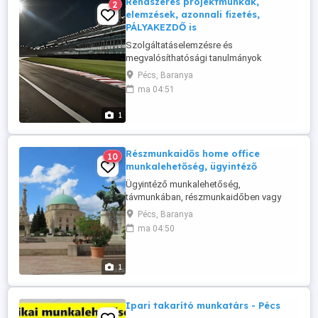
Rendszeres projektmunkák,
2
munka, kötetlen ...
elemzések, azonnali fizetés,
PÁLYAKEZDŐ is
Szolgáltatáselemzésre és
megvalósíthatósági tanulmányok
készítésére keresünk munkatársat, akár
Pécs, Baranya
PÁLYAKEZDŐT vagy DIÁKMUNKÁST is.
ma 04:51
Szakterület: informatika. A munka jellege:
rendszeres projektmunkák azonnali
1
fizetéssel, adatgyűjtés, elemzés, tervezés.
A munkavégzés helye: távmunka. A
munkaidő: kötetlen. Pénz: ...
Részmunkaidős home office
10
munkalehetőség, ügyintéző
Ügyintéző munkalehetőség,
távmunkában, részmunkaidőben vagy
megállapodás szerint. Fizetés: hetente.
Pécs, Baranya
Munkaidő: többnyire kötetlen.
ma 04:50
Munkaábaállás: kizárólag azonnali
kezdéssel. Szükséges: számítógép,
táblázatkezelő, alap szoftverek, ezek
1
rutinos használata. A munkáról:
adatgyűjtés, adatok rendszerezése ...
Ipari takarító munkatárs - Pécs