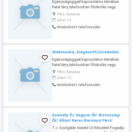
Egészségüggyel kapcsolatos témában
fiatal lány (elsősorban főiskolás vagy
egyetemista) rendszeres segítségére,
Pécs, Baranya
közreműködésére lenne szükségünk.
július 13
Fizetés alkalmanként. 2-3 naponta pár óra
Hitelesített telefonszám
elfoglaltság, rugalmas időbeosztásban...
NEM erotikus hirdetés, és kapcsolatot
sem keresünk!!!
diákmunka, kiegészítő jövedelem
Egészségüggyel kapcsolatos témában
fiatal lány (elsősorban főiskolás vagy
egyetemista) rendszeres segítségére,
Pécs, Baranya
közreműködésére lenne szükségünk.
július 13
Fizetés alkalmanként. 2-3 naponta pár óra
Hitelesített telefonszám
elfoglaltság, rugalmas időbeosztásban...
NEM erotikus hirdetés, és kapcsolatot
sem keresünk!!!
Személy És Vagyon Őr! Biztonsági
Őr! Állást Keres Baranya Pécs!
T.c. Szolgálat Vezető Úr Részére! Fogadja