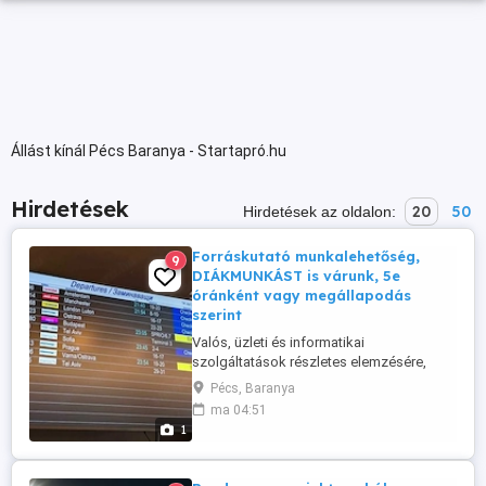
Állást kínál Pécs Baranya - Startapró.hu
Hirdetések
20
50
Hirdetések az oldalon:
Forráskutató munkalehetőség,
9
DIÁKMUNKÁST is várunk, 5e
óránként vagy megállapodás
szerint
Valós, üzleti és informatikai
szolgáltatások részletes elemzésére,
(usecase elemzésre) keresek
Pécs, Baranya
részmunkaidős vagy alkalmi munkatársat.
ma 04:51
Alkalmi vagy hosszú távú munka, heti
1
kifizetéssel. Minimum alap idegennyelv
ismeret és a korrekt írásos kommunikáció
alapelvárás. Jó esetben hosszú távú