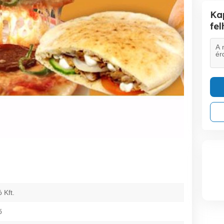
Ka
fe
 Kft.
ő