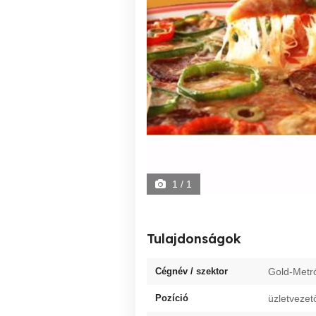
1
/ 1
Tulajdonságok
Cégnév / szektor
Gold-Metró
Pozíció
üzletvezet