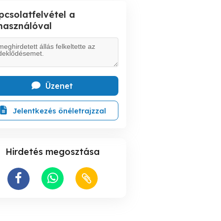
pcsolatfelvétel a
lhasználóval
Üzenet
Jelentkezés önéletrajzzal
Hirdetés megosztása