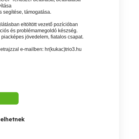
yítása
 segítése, támogatása.
átásban eltöltött vezető pozícióban
ációs és problémamegoldó készség.
, piacképes jövedelem, fiatalos csapat.
trajzzal e-mailben: hr(kukac)trio3.hu
kelhetnek