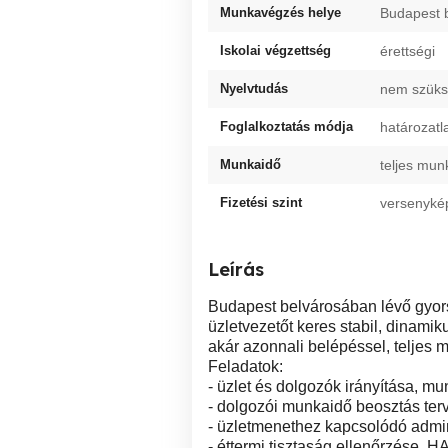
Munkavégzés helye
Budapest 
Iskolai végzettség
érettségi
Nyelvtudás
nem szük
Foglalkoztatás módja
határozatl
Munkaidő
teljes mun
Fizetési szint
versenyké
Leírás
Budapest belvárosában lévő gyors
üzletvezetőt keres stabil, dinami
akár azonnali belépéssel, teljes
Feladatok:
- üzlet és dolgozók irányítása, m
- dolgozói munkaidő beosztás ter
- üzletmenethez kapcsolódó admini
- éttermi tisztaság ellenőrzése, 