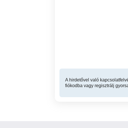
Táncos munkalehetőség
azonnali kezdéssel
Budapesten.
I. kerület
A hirdetővel való kapcsolatfelv
fiókodba vagy regisztrálj gyors