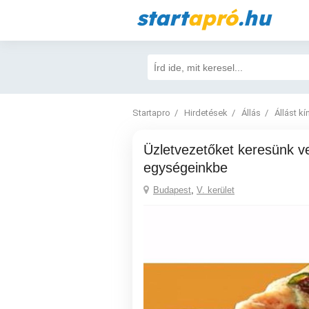
start
apró
.hu
Startapro
Hirdetések
Állás
Állást kí
Üzletvezetőket keresünk vendéglátó
egységeinkbe
Budapest
,
V. kerület