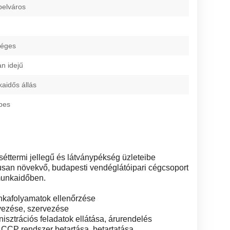
belváros
séges
an idejű
kaidős állás
pes
éttermi jellegű és látványpékség üzleteibe
kusan növekvő, budapesti vendéglátóipari cégcsoport
 munkaidőben.
unkafolyamatok ellenőrzése
vezése, szervezése
sztrációs feladatok ellátása, árurendelés
HACCP rendszer betartása, betartatása