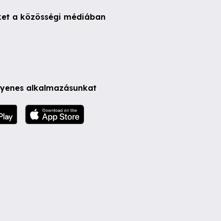
ket a közösségi médiában
ngyenes alkalmazásunkat