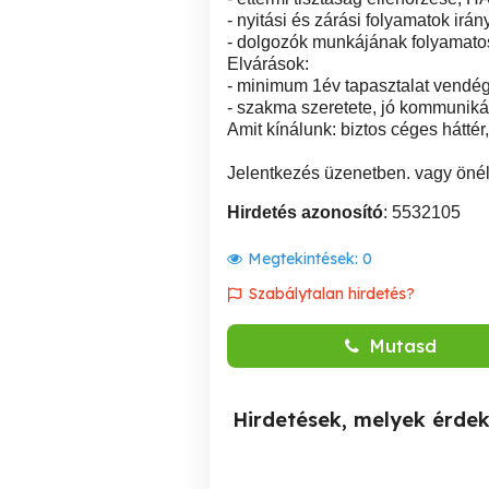
- nyitási és zárási folyamatok irán
- dolgozók munkájának folyamatos
Elvárások:
- minimum 1év tapasztalat vendégl
- szakma szeretete, jó kommunik
Amit kínálunk: biztos céges háttér
Jelentkezés üzenetben. vagy önéle
Hirdetés azonosító
: 5532105
Megtekintések:
0
Szabálytalan hirdetés?
Mutasd
Hirdetések, melyek érde