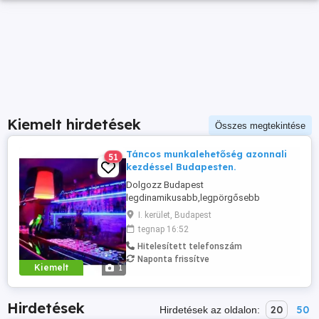
Kiemelt hirdetések
Összes megtekintése
Táncos munkalehetőség azonnali
51
kezdéssel Budapesten.
Dolgozz Budapest
legdinamikusabb,legpörgősebb
csapatában. Mamboclub . A főváros
I. kerület, Budapest
legtrendibb klubja tárt karokkal várja
tegnap 16:52
lányok jelentkezését.
Hitelesített telefonszám
Naponta frissítve
Kiemelt
1
Hirdetések
20
50
Hirdetések az oldalon: