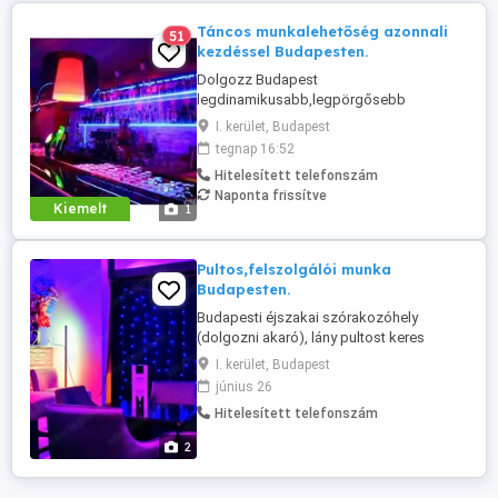
Táncos munkalehetőség azonnali
51
kezdéssel Budapesten.
Dolgozz Budapest
legdinamikusabb,legpörgősebb
csapatában. Mamboclub . A főváros
I. kerület, Budapest
legtrendibb klubja tárt karokkal várja
tegnap 16:52
lányok jelentkezését.
Hitelesített telefonszám
Naponta frissítve
Kiemelt
1
Pultos,felszolgálói munka
Budapesten.
Budapesti éjszakai szórakozóhely
(dolgozni akaró), lány pultost keres
hosszútávra. Családias környezetben,
I. kerület, Budapest
versenyképes fizetéssel várunk, akár
június 26
pályakezdő is lehetsz. . Érdeklődhetsz
Hitelesített telefonszám
telefonon a 0620 257 5144 -es
telefonszámon 14 óra után,illetve a
2
weboldalon található email címen is
érdeklődhetsz. ...