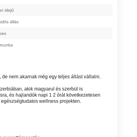
an idejű
dős állás
pes
s munka
 de nem akarnak még egy teljes állást vállalni.
erbiában, akik magyarul és szerbül is
sra, és hajlandók napi 1 2 órát következetesen
, egészségtudatos wellness projekten.