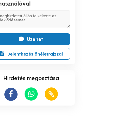
lhasználóval
Üzenet
Jelentkezés önéletrajzzal
Hirdetés megosztása