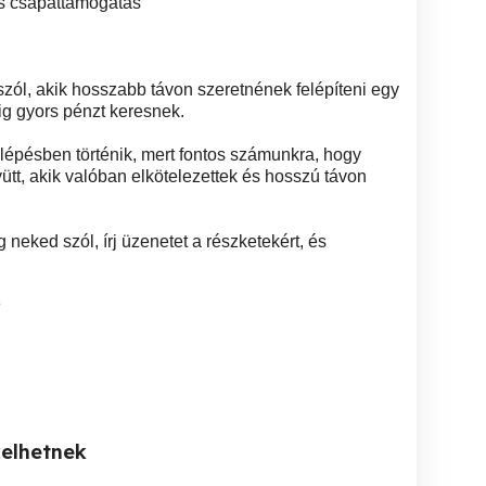
os csapattámogatás
ól, akik hosszabb távon szeretnének felépíteni egy
ig gyors pénzt keresnek.
lépésben történik, mert fontos számunkra, hogy
tt, akik valóban elkötelezettek és hosszú távon
neked szól, írj üzenetet a részketekért, és
3
kelhetnek