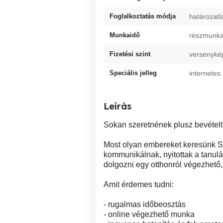
Foglalkoztatás módja
határozatl
Munkaidő
részmunkai
Fizetési szint
versenyké
Speciális jelleg
internete
Leírás
Sokan szeretnének plusz bevételt,
Most olyan embereket keresünk Sz
kommunikálnak, nyitottak a tanulá
dolgozni egy otthonról végezhető
Amit érdemes tudni:
- rugalmas időbeosztás
- online végezhető munka