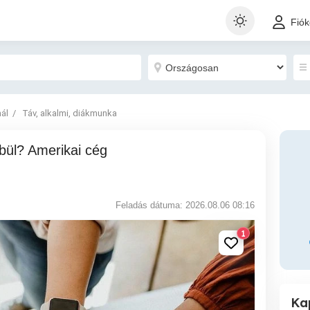
Fió
nál
Táv, alkalmi, diákmunka
Feladás dátuma: 2026.08.06 08:16
1
Ka