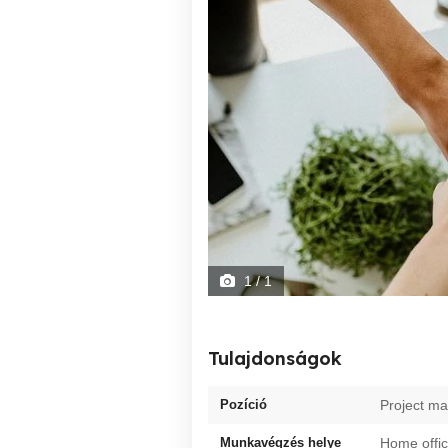
1
/ 1
Tulajdonságok
Pozíció
Project m
Munkavégzés helye
Home offi