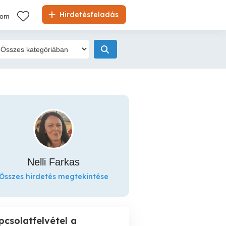
Hirdetésfeladás
kom
Nelli Farkas
Összes hirdetés megtekintése
pcsolatfelvétel a