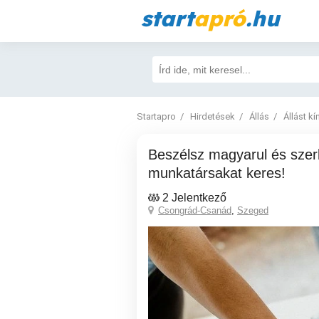
start
apró
.hu
Startapro
Hirdetések
Állás
Állást kí
Beszélsz magyarul és szerbül? Amerikai cég
munkatársakat keres!
2 Jelentkező
Csongrád-Csanád
,
Szeged