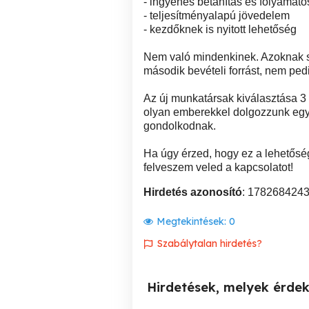
- ingyenes betanítás és folyamat
- teljesítményalapú jövedelem
- kezdőknek is nyitott lehetőség
Nem való mindenkinek. Azoknak sz
második bevételi forrást, nem ped
Az új munkatársak kiválasztása 3 
olyan emberekkel dolgozzunk együ
gondolkodnak.
Ha úgy érzed, hogy ez a lehetőség 
felveszem veled a kapcsolatot!
Hirdetés azonosító
: 178268424
Megtekintések:
0
Szabálytalan hirdetés?
Hirdetések, melyek érde