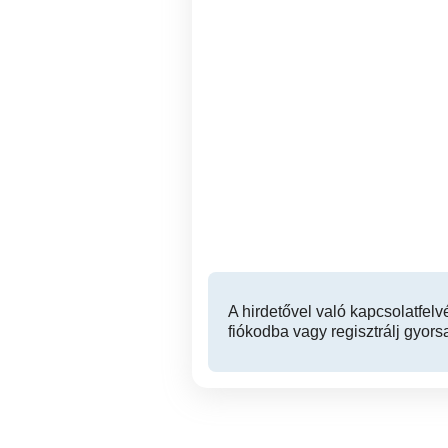
Ügyintéző
munkalehetőség, (online,
részmunkaidős)
k
Debrecen
A hirdetővel való kapcsolatfelv
fiókodba vagy regisztrálj gyors