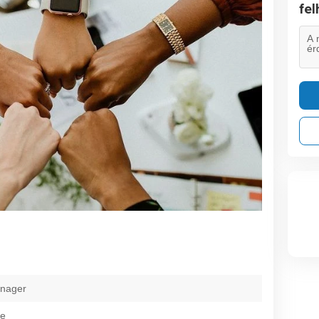
fe
anager
ce