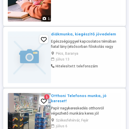
jövedelemszerzési lehetőség A döntés a
Te kezedben van. Amennyiben érdekel,
várom a jelentkezést.
1
diákmunka, kiegészítő jövedelem
Egészségüggyel kapcsolatos témában
fiatal lány (elsősorban főiskolás vagy
egyetemista) rendszeres segítségére,
Pécs, Baranya
közreműködésére lenne szükségünk.
július 13
Fizetés alkalmanként. 2-3 naponta pár óra
Hitelesített telefonszám
elfoglaltság, rugalmas időbeosztásban...
NEM erotikus hirdetés, és kapcsolatot
sem keresünk!!!
Otthoni Telefonos munka, jó
1
kereset!
Papír nagykereskedés otthonról
végezhető munkára keres jól
kommunikáló személyt, személyeket. A
Székesfehérvár, Fejér
cég 25 éve van jelen a magyarországi
július 6
piacon. Esetleg nyugdíjas is lehet.