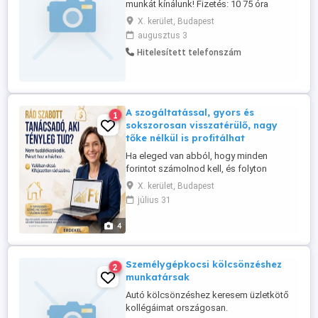
munkát kínálunk! Fizetés: 10 75 óra
(projekttől függően) + bónuszok
X. kerület, Budapest
Munkavégzés: változó helyszíneken
augusztus 3
(Budapest és vidéki rendezvények,
Hitelesített telefonszám
fesztiválok, kampányok, autószalonok
stb.) Amit kínálunk: Rugalmas beosztás
Céges telefon lehetőség Céges autó - a
meghatározott ...
A szogáltatással, gyors és
1
sokszorosan visszatérülő, nagy
tőke nélkül is profitálhat
Ha eleged van abból, hogy minden
forintot számolnod kell, és folyton
megtagadsz magadtól dolgokat, olvasd
X. kerület, Budapest
tovább figyelmesen! Ez nem egy újabb
július 31
dolgozz többet, vagy spórolj többet"
tanács. Nem is másodállás. Ez egy
4
mellékkereset, ami valakinek többet hoz,
mint a főállása, és közben csinálható
esténként, ...
Személygépkocsi kölcsönzéshez
2
munkatársak
Autó kölcsönzéshez keresem üzletkötő
kollégáimat országosan.