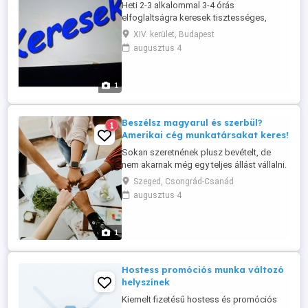
Heti 2-3 alkalommal 3-4 órás
elfoglaltságra keresek tisztességes,
becsületes szórólap terjesztőket. Napi
XIV. kerület, Budapest
kifizetés van 06-20-542-9272
augusztus 4
1
Beszélsz magyarul és szerbül?
1
Amerikai cég munkatársakat keres!
Sokan szeretnének plusz bevételt, de
nem akarnak még egy teljes állást vállalni.
Most olyan embereket keresünk
Szeged, Csongrád-Csanád
Szerbiában, akik magyarul és szerbül is
augusztus 4
kommunikálnak, nyitottak a tanulásra, és
hajlandók napi 1 2 órát következetesen
dolgozni egy otthonról végezhető,
1
egészségtudatos wellness projekten.
Amit ...
Hostess promóciós munka változó
helyszínek
Kiemelt fizetésű hostess és promóciós