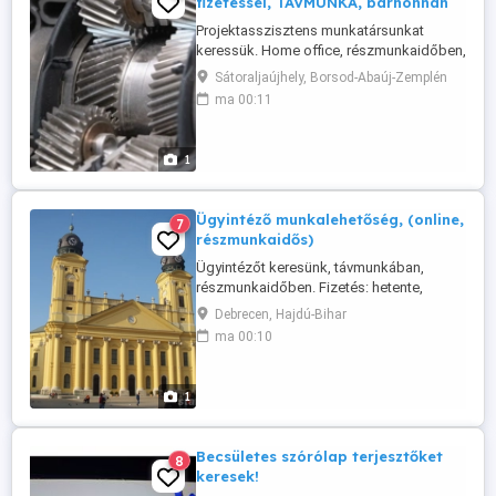
fizetéssel, TÁVMUNKA, bárhonnan
Projektasszisztens munkatársunkat
keressük. Home office, részmunkaidőben,
alkalmi vagy projektmunka alapon,
Sátoraljaújhely, Borsod-Abaúj-Zemplén
versenyképes díjazással,
ma 00:11
költségtérítéssel, heti kifizetéssel.
Diákmunkást is szívesen látunk ! A
feladat: háttérinfók begyűjtése, adatok
1
rendezése, értékelése, üzleti terv
felépítésében való ...
Ügyintéző munkalehetőség, (online,
7
részmunkaidős)
Ügyintézőt keresünk, távmunkában,
részmunkaidőben. Fizetés: hetente,
megállapodás szerint. Munkaidő:
Debrecen, Hajdú-Bihar
nagyrészt kötetlen. Munkaábaállás: csak
ma 00:10
azonnali kezdéssel. Szükséges:
számítógép, _alap_ szoftverek, ezek
rutinos használata. Feladatok:
1
adatgyűjtés, adatok rendszerezése és
nyilvántartása, döntéselőkészítés, ...
Becsületes szórólap terjesztőket
8
keresek!