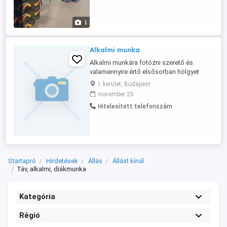
Elvárás,a precíz munkavégzés és a jó
kommunikáció készség. Jelentkezni az
1
címen lehetséges.
Alkalmi munka
Alkalmi munkára fotózni szerető és
valamennyire értő elsősorban hölgyet
keresek !
I. kerület, Budapest
november 25
Hitelesített telefonszám
Startapró
Hirdetések
Állás
Állást kínál
Táv, alkalmi, diákmunka
Kategória
Régió