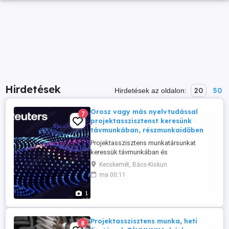
Hirdetések
20
50
Hirdetések az oldalon:
Orosz vagy más nyelvtudással
7
projektasszisztenst keresünk
távmunkában, részmunkaidőben
Projektasszisztens munkatársunkat
keressük távmunkában és
részmunkaidőben vagy alkalmi vagy
Kecskemét, Bács-Kiskun
projektmunka alapon. Feladat: egy üzleti
ma 00:11
terv felépítésében való részvétel,
háttérinfók begyűjtése, rendezése,
1
értékelése. Diákmunkást is szívesen
látunk. Versenyképes díjazás, heti
kifizetéssel. Jelentkezés írásos ...
Projektasszisztens munka, heti
8