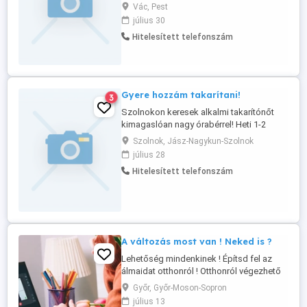
Vác, Pest
július 30
Hitelesített telefonszám
Gyere hozzám takarítani!
3
Szolnokon keresek alkalmi takarítónőt
kimagaslóan nagy órabérrel! Heti 1-2
alkalom lenne olyan 2-3 órahosszára!
Szolnok, Jász-Nagykun-Szolnok
július 28
Hitelesített telefonszám
A változás most van ! Neked is ?
Lehetőség mindenkinek ! Építsd fel az
álmaidat otthonról ! Otthonról végezhető
munka Rugalmas időbeosztás Saját
Győr, Győr-Moson-Sopron
tempó, saját célok Extra
július 13