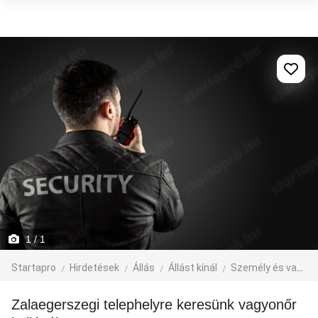
1
/ 1
Startapro
Hirdetések
Állás
Állást kínál
Személy és vagyonvédelem
Zalaegerszegi telephelyre keresünk vagyonőr