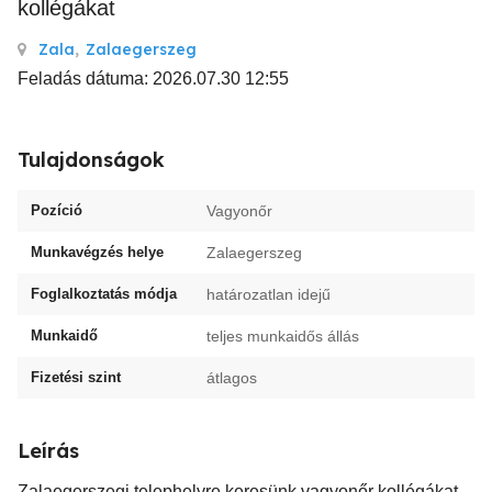
kollégákat
Zala
,
Zalaegerszeg
Feladás dátuma: 2026.07.30 12:55
Tulajdonságok
Pozíció
Vagyonőr
Munkavégzés helye
Zalaegerszeg
Foglalkoztatás módja
határozatlan idejű
Munkaidő
teljes munkaidős állás
Fizetési szint
átlagos
Leírás
Zalaegerszegi telephelyre keresünk vagyonőr kollégákat.