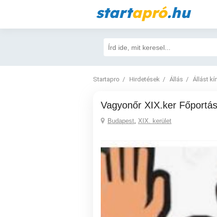
start
apró
.hu
Startapro
Hirdetések
Állás
Állást kí
Vagyonőr XIX.ker Főportás..
Budapest
,
XIX. kerület