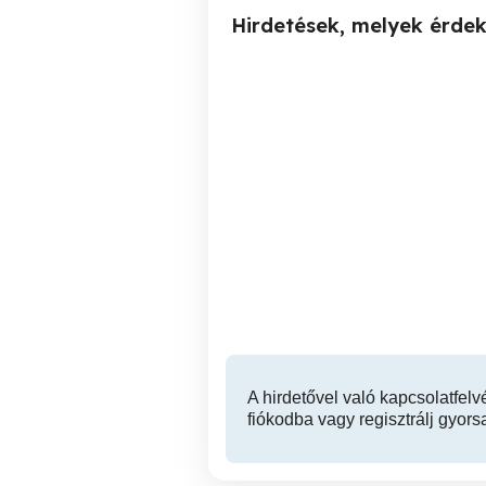
Hirdetések, melyek érde
Győri telephelyre portás,
Budapesten II.ker. kiemelt
egyszerű őrt keresünk
o
Győr
A hirdetővel való kapcsolatfelv
fiókodba vagy regisztrálj gyors