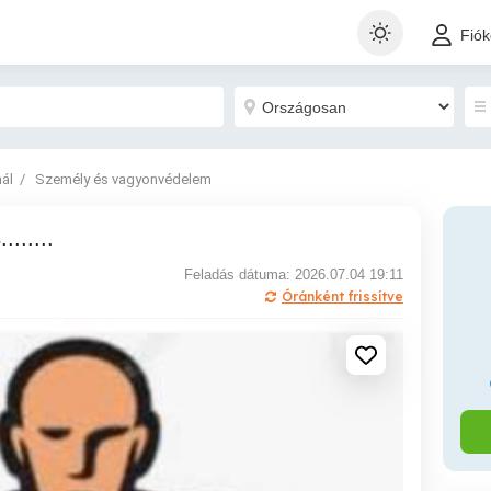
Fió
nál
Személy és vagyonvédelem
......
Feladás dátuma: 2026.07.04 19:11
Óránként frissítve