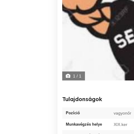
1
/ 1
Tulajdonságok
Pozíció
vagyonőr
Munkavégzés helye
XIX.ker