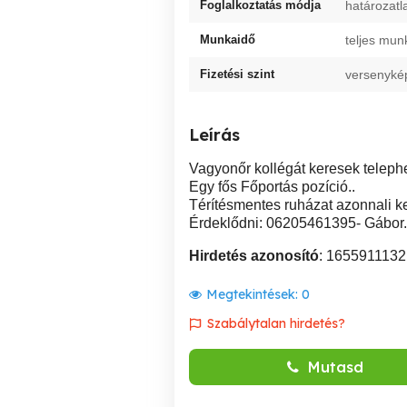
Foglalkoztatás módja
határozatl
Munkaidő
teljes mun
Fizetési szint
versenyké
Leírás
Vagyonőr kollégát keresek telephel
Egy fős Főportás pozíció..
Térítésmentes ruházat azonnali k
Érdeklődni: 06205461395- Gábor.
Hirdetés azonosító
: 1655911132
Megtekintések:
0
Szabálytalan hirdetés?
Mutasd