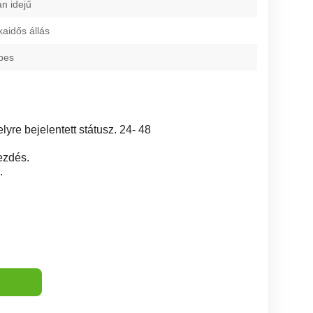
an idejű
kaidős állás
pes
yre bejelentett státusz. 24- 48
ezdés.
.