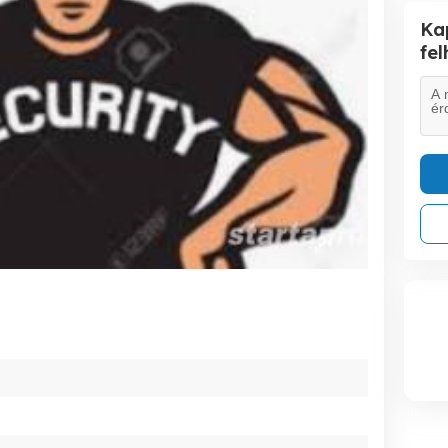
Ka
fe