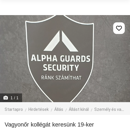
1
/ 1
Startapro
Hirdetések
Állás
Állást kínál
Személy és vagyonvédelem
Vagyonőr kollégát keresünk 19-ker