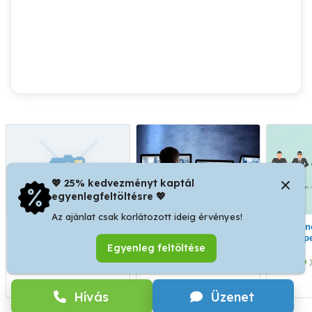
💖 25% kedvezményt kaptál
egyenlegfeltöltésre 💖
Az ajánlat csak korlátozott ideig érvényes!
Győri telephelyre portás,
Budapesten II.ker.
Vagyonőröket keresünk
egyszerű őrt keresünk
kiemelt objektumba
Budape
Egyenleg feltöltése
angolul jól beszélő
K
vagyonőrt keresünk!
Győr
II. kerület
Hívás
Üzenet