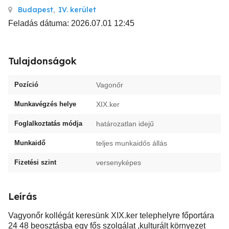
Budapest
,
IV. kerület
Feladás dátuma: 2026.07.01 12:45
Tulajdonságok
Pozíció
Vagonőr
Munkavégzés helye
XIX.ker
Foglalkoztatás módja
határozatlan idejű
Munkaidő
teljes munkaidős állás
Fizetési szint
versenyképes
Leírás
Vagyonőr kollégát keresünk XIX.ker telephelyre főportára
24 48 beosztásba egy fős szolgálat ,kulturált környezet