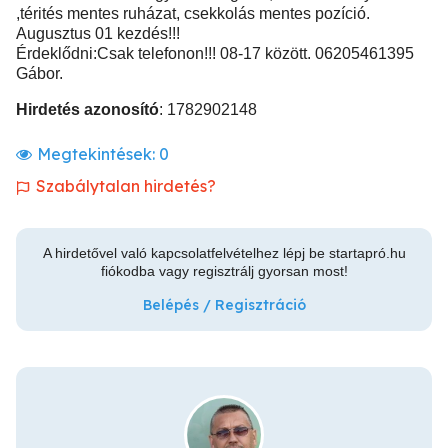
,térités mentes ruházat, csekkolás mentes pozíció.
Augusztus 01 kezdés!!!
Érdeklődni:Csak telefonon!!! 08-17 között. 06205461395
Gábor.
Hirdetés azonosító
: 1782902148
Megtekintések:
0
Szabálytalan hirdetés?
A hirdetővel való kapcsolatfelvételhez lépj be startapró.hu
fiókodba vagy regisztrálj gyorsan most!
Belépés / Regisztráció