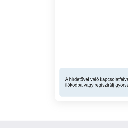
Balassagyarmatra
Győri telephelyre portás,
vagyonőr kollégát
e
keresünk
Balassagyarmat
A hirdetővel való kapcsolatfelv
fiókodba vagy regisztrálj gyors