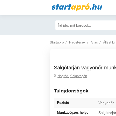
start
apró
.hu
Startapro
Hirdetések
Állás
Állást kí
Salgótarján vagyonőr mun
Nógrád
,
Salgótarján
Tulajdonságok
Pozíció
Vagyonőr
Munkavégzés helye
Salgótarjá