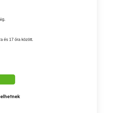
ig.
ra és 17 óra között.
7
kelhetnek