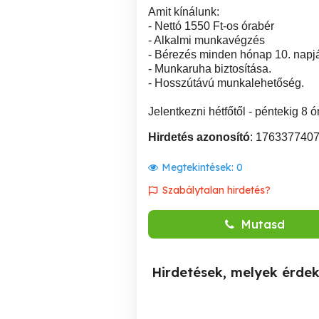
Amit kínálunk:
- Nettó 1550 Ft-os órabér
- Alkalmi munkavégzés
- Bérezés minden hónap 10. napjá
- Munkaruha biztosítása.
- Hosszútávú munkalehetőség.
Jelentkezni hétfőtől - péntekig 8 ó
Hirdetés azonosító
: 176337740
Megtekintések:
0
Szabálytalan hirdetés?
Mutasd
Hirdetések, melyek érde