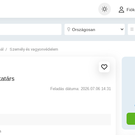
Fió
nál
Személy és vagyonvédelem
katárs
Feladás dátuma: 2026.07.06 14:31
n