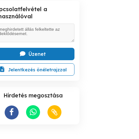
pcsolatfelvétel a
lhasználóval
Üzenet
Jelentkezés önéletrajzzal
Hirdetés megosztása