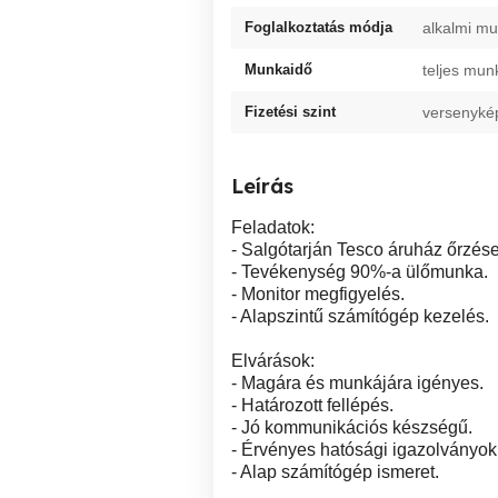
Foglalkoztatás módja
alkalmi m
Munkaidő
teljes mun
Fizetési szint
versenyké
Leírás
Feladatok:
- Salgótarján Tesco áruház őrzése
- Tevékenység 90%-a ülőmunka.
- Monitor megfigyelés.
- Alapszintű számítógép kezelés.
Elvárások:
- Magára és munkájára igényes.
- Határozott fellépés.
- Jó kommunikációs készségű.
- Érvényes hatósági igazolványo
- Alap számítógép ismeret.