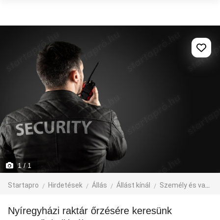
1
/ 1
Startapro
Hirdetések
Állás
Állást kínál
Személy és vagyonvédelem
Nyíregyházi raktár őrzésére keresünk