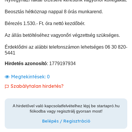
Beosztás hétköznap nappal 8 órás munkarend.
Bérezés 1.530.- Ft. óra nettó kezdőbér.
Az állás betöltéséhez vagyonőri végzettség szükséges.
Érdeklődni az alábbi telefonszámon lehetséges 06 30 820-
5441
Hirdetés azonosító
: 1779197934
Megtekintések:
0
Szabálytalan hirdetés?
A hirdetővel való kapcsolatfelvételhez lépj be startapró.hu
fiókodba vagy regisztrálj gyorsan most!
Belépés / Regisztráció