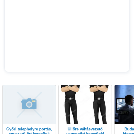
Győri telephelyre portás,
Üllőre váltásvezető
Budapesten II.ker.
egyszerű őrt keresünk
vagyonőrt keresünk!
kieme