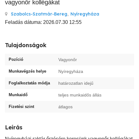
vagyonőr kollégákat
Szabolcs-Szatmár-Bereg
,
Nyíregyháza
Feladás dátuma: 2026.07.30 12:55
Tulajdonságok
Pozíció
Vagyonőr
Munkavégzés helye
Nyíregyháza
Foglalkoztatás módja
határozatlan idejű
Munkaidő
teljes munkaidős állás
Fizetési szint
átlagos
Leírás
Nyíregyházi raktár őrzésére keresünk vagyonőr kollégákat.