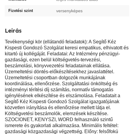
Fizetési szint
versenyképes
Leírás
Tevékenységi kör (ellátandó feladatok): A Segítő Kéz
Kispesti Gondozó Szolgálat keresi empatikus, elhivatott és
kitartó új kollégáját. Feladatai: Az Intézmény pénzügyi-
gazdasági, ezen belül költségvetés-tervezési,
beszámolási, könyvvezetési feladatainak ellátása.
Üzemeltetési döntés-előkészítésekhez javaslattétel.
Üzemeltetési csoportban dolgozók munkájának
koordinálása, ellenőrzése. Szolgáltatási önköltség és
intézményi térítési díj számítás, normatív támogatás
igénylésének elkészítése és elszámolása. Feladatait a
Segítő Kéz Kispesti Gondozó Szolgálat igazgatójának
közvetlen irányítása és ellenőrzése mellett látja el.
Költségvetési beszámolók, elemzések készítése.
SZOCIONET, KENYSZI, WORD felhasználó szintű
ismerete és gyakorlati alkalmazása. Minimális feltétel:
gazdasági közgazdasági végzettség. Előny: felsőfokú