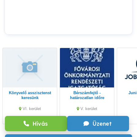
Könyvelő asszisztenst
bérszámfejtő -
Jun
keresünk
határozatlan időre
VI. kerület
V. kerület
Hívás
Üzenet