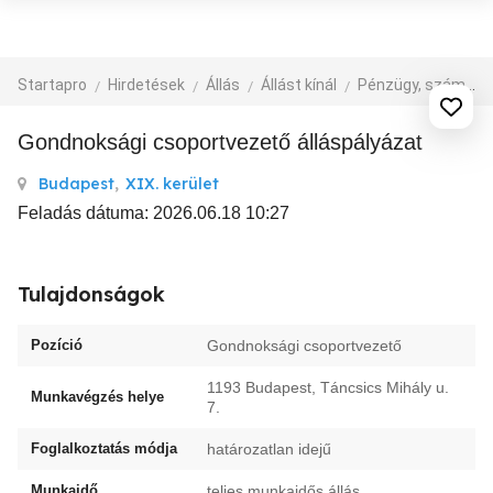
Startapro
Hirdetések
Állás
Állást kínál
Pénzügy, számvitel
Gondnoksági csoportvezető álláspályázat
Budapest
,
XIX. kerület
Feladás dátuma: 2026.06.18 10:27
Tulajdonságok
Pozíció
Gondnoksági csoportvezető
1193 Budapest, Táncsics Mihály u.
Munkavégzés helye
7.
Foglalkoztatás módja
határozatlan idejű
Munkaidő
teljes munkaidős állás