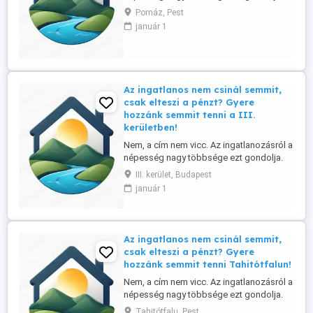
Ennek tükrében ingatlan irodánk referens-
Pomáz, Pest
üzlettársat keres a Szentendrei szigeten
január 1
és környékén, elsősorban helyi lakos
személyében. Tapasztalat nem
szükséges, a betanítást vállaljuk. Nálunk: -
nincs semmiféle havi, vagy ...
Az ingatlanos nem csinál semmit,
csak elteszi a pénzt? Gyere
hozzánk semmit tenni a III.
kerületben!
Nem, a cím nem vicc. Az ingatlanozásról a
népesség nagy többsége ezt gondolja.
Ennek tükrében ingatlan irodánk referens-
III. kerület, Budapest
üzlettársat keres a Szentendrei szigeten
január 1
és környékén, elsősorban helyi lakos
személyében. Tapasztalat nem
szükséges, a betanítást vállaljuk. Nálunk: -
nincs semmiféle havi, vagy ...
Az ingatlanos nem csinál semmit,
csak elteszi a pénzt? Gyere
hozzánk semmit tenni Tahitótfalun!
Nem, a cím nem vicc. Az ingatlanozásról a
népesség nagy többsége ezt gondolja.
Ennek tükrében ingatlan irodánk referens-
Tahitótfalu, Pest