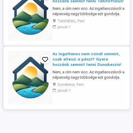
hozzánk semmit tenni Tahitótfalun!
Nem, a cím nem vicc. Az ingatlanozásról a
népesség nagy többsége ezt gondolja.
Ennek tükrében ingatlan irodánk referens-
Tahitótfalu, Pest
üzlettársat keres a Szentendrei szigeten
január 1
és környékén, elsősorban helyi lakos
személyében. Tapasztalat nem
szükséges, a betanítást vállaljuk. Nálunk: -
nincs semmiféle havi, vagy ...
Az ingatlanos nem csinál semmit,
csak elteszi a pénzt? Gyere
hozzánk semmit tenni Dunakeszin!
Nem, a cím nem vicc. Az ingatlanozásról a
népesség nagy többsége ezt gondolja.
Ennek tükrében ingatlan irodánk referens-
Dunakeszi, Pest
üzlettársat keres a Szentendrei szigeten
január 1
és környékén, elsősorban helyi lakos
személyében. Tapasztalat nem
szükséges, a betanítást vállaljuk. Nálunk: -
nincs semmiféle havi, vagy ...