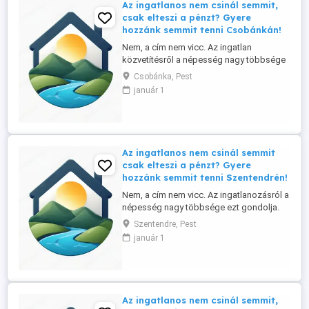
Az ingatlanos nem csinál semmit,
csak elteszi a pénzt? Gyere
hozzánk semmit tenni Csobánkán!
Nem, a cím nem vicc. Az ingatlan
közvetítésről a népesség nagy többsége
ezt gondolja. Ennek tükrében ingatlan
Csobánka, Pest
irodánk referens-üzlettársat keres a
január 1
Szentendrei szigeten és környékén,
elsősorban helyi lakos személyében.
Tapasztalat nem szükséges, a betanítást
vállaljuk. Nálunk: - nincs semmiféle havi, ...
Az ingatlanos nem csinál semmit
csak elteszi a pénzt? Gyere
hozzánk semmit tenni Szentendrén!
Nem, a cím nem vicc. Az ingatlanozásról a
népesség nagy többsége ezt gondolja.
Ennek tükrében ingatlan irodánk referens-
Szentendre, Pest
üzlettársat keres a Szentendrei szigeten
január 1
és környékén, elsősorban helyi lakos
személyében. Tapasztalat nem
szükséges, a betanítást vállaljuk. Nálunk: -
nincs semmiféle havi, vagy ...
Az ingatlanos nem csinál semmit,