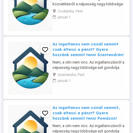
közvetítésről a népesség nagy többsége
ezt gondolja. Ennek tükrében ingatlan
Csobánka, Pest
irodánk referens-üzlettársat keres a
január 1
Szentendrei szigeten és környékén,
elsősorban helyi lakos személyében.
Tapasztalat nem szükséges, a betanítást
vállaljuk. Nálunk: - nincs semmiféle havi, ...
Az ingatlanos nem csinál semmit
csak elteszi a pénzt? Gyere
hozzánk semmit tenni Szentendrén!
Nem, a cím nem vicc. Az ingatlanozásról a
népesség nagy többsége ezt gondolja.
Ennek tükrében ingatlan irodánk referens-
Szentendre, Pest
üzlettársat keres a Szentendrei szigeten
január 1
és környékén, elsősorban helyi lakos
személyében. Tapasztalat nem
szükséges, a betanítást vállaljuk. Nálunk: -
nincs semmiféle havi, vagy ...
Az ingatlanos nem csinál semmit,
csak elteszi a pénzt? Gyere
hozzánk semmit tenni Pomázon!
Nem, a cím nem vicc. Az ingatlanozásról a
népesség nagy többsége ezt gondolja.