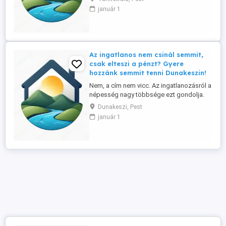
üzlettársat keres a Szentendrei szigeten
január 1
és környékén, elsősorban helyi lakos
személyében. Tapasztalat nem
szükséges, a betanítást vállaljuk. Nálunk: -
nincs semmiféle havi, vagy ...
Az ingatlanos nem csinál semmit,
csak elteszi a pénzt? Gyere
hozzánk semmit tenni Dunakeszin!
Nem, a cím nem vicc. Az ingatlanozásról a
népesség nagy többsége ezt gondolja.
Ennek tükrében ingatlan irodánk referens-
Dunakeszi, Pest
üzlettársat keres a Szentendrei szigeten
január 1
és környékén, elsősorban helyi lakos
személyében. Tapasztalat nem
szükséges, a betanítást vállaljuk. Nálunk: -
nincs semmiféle havi, vagy ...