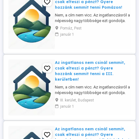
csak elteszi a pénzt? Gyere
hozzánk semmit tenni Pomázon!
Nem, a cím nem vicc. Az ingatlanozásról a
népesség nagy többsége ezt gondolja.
Ennek tükrében ingatlan irodánk referens-
Pomáz, Pest
üzlettársat keres a Szentendrei szigeten
január 1
és környékén, elsősorban helyi lakos
személyében. Tapasztalat nem
szükséges, a betanítást vállaljuk. Nálunk: -
nincs semmiféle havi, vagy ...
Az ingatlanos nem csinál semmit,
csak elteszi a pénzt? Gyere
hozzánk semmit tenni a III.
kerületben!
Nem, a cím nem vicc. Az ingatlanozásról a
népesség nagy többsége ezt gondolja.
Ennek tükrében ingatlan irodánk referens-
III. kerület, Budapest
üzlettársat keres a Szentendrei szigeten
január 1
és környékén, elsősorban helyi lakos
személyében. Tapasztalat nem
szükséges, a betanítást vállaljuk. Nálunk: -
nincs semmiféle havi, vagy ...
Az ingatlanos nem csinál semmit,
csak elteszi a pénzt? Gyere