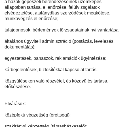
a házak gépészeti berendezéseinek üzemképes
állapotban tartása, ellenőrzése, felülvizsgálatok
elvégeztetése, átalánydíjas szerződések megkötése,
munkavégzés ellenőrzése;
tulajdonosok, bérlemények törzsadatainak nyilvántartása;
általános ügyviteli adminisztráció (postázás, levelezés,
dokumentálás);
egyeztetések, panaszok, reklamációk ügyintézése;
kárbejelentések, biztosítókkal kapcsolat tartás;
közgyűléseken való részvétel, és közgyűlés tartása,
előkészítése.
Elvárások:
középfokú végzettség (érettségi);
szakirányú képzettség (társasházkezelő);