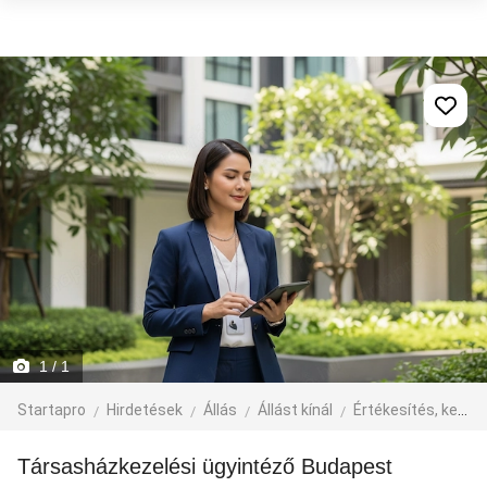
1
/ 1
Startapro
Hirdetések
Állás
Állást kínál
Értékesítés, kereskedelem, üzlet
Társasházkezelési ügyintéző Budapest