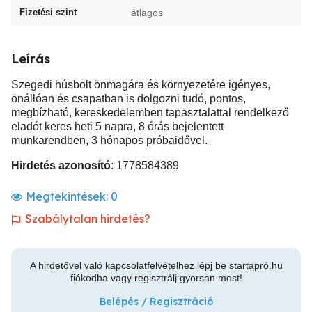
Fizetési szint
átlagos
Leírás
Szegedi húsbolt önmagára és környezetére igényes,
önállóan és csapatban is dolgozni tudó, pontos,
megbízható, kereskedelemben tapasztalattal rendelkező
eladót keres heti 5 napra, 8 órás bejelentett
munkarendben, 3 hónapos próbaidővel.
Hirdetés azonosító
: 1778584389
Megtekintések:
0
Szabálytalan hirdetés?
A hirdetővel való kapcsolatfelvételhez lépj be startapró.hu
fiókodba vagy regisztrálj gyorsan most!
Belépés / Regisztráció