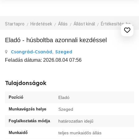
Startapro
Hirdetések
Állás
Állást kínál
Értékesítés, kereskedelem, üzlet
Eladó - húsboltba azonnali kezdéssel
Csongrád-Csanád
,
Szeged
Feladás dátuma: 2026.08.04 07:56
Tulajdonságok
Pozíció
Eladó
Munkavégzés helye
Szeged
Foglalkoztatás módja
határozatlan idejű
Munkaidő
teljes munkaidős állás