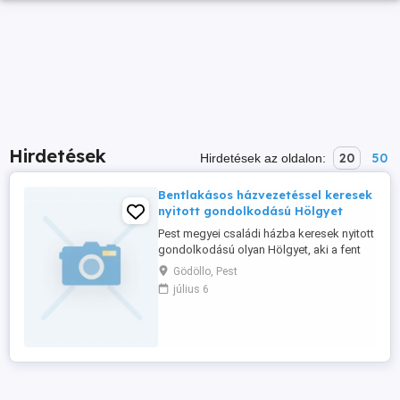
Hirdetések
20
50
Hirdetések az oldalon:
Bentlakásos házvezetéssel keresek
nyitott gondolkodású Hölgyet
Pest megyei családi házba keresek nyitott
gondolkodású olyan Hölgyet, aki a fent
említett pozíciót be tudja tölteni. Határidő:
Gödöllo, Pest
2026.07.31
július 6