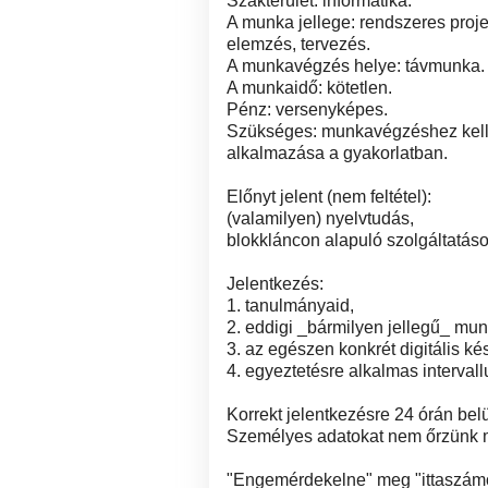
Szakterület: informatika.
A munka jellege: rendszeres pr
elemzés, tervezés.
A munkavégzés helye: távmunka.
A munkaidő: kötetlen.
Pénz: versenyképes.
Szükséges: munkavégzéshez kellő
alkalmazása a gyakorlatban.
Előnyt jelent (nem feltétel):
(valamilyen) nyelvtudás,
blokkláncon alapuló szolgáltatáso
Jelentkezés:
1. tanulmányaid,
2. eddigi _bármilyen jellegű_ mun
3. az egészen konkrét digitális ké
4. egyeztetésre alkalmas interval
Korrekt jelentkezésre 24 órán bel
Személyes adatokat nem őrzünk 
"Engemérdekelne" meg "ittaszám