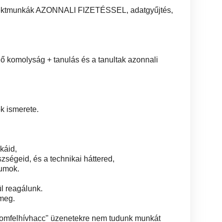
ojektmunkák AZONNALI FIZETÉSSEL, adatgyűjtés,
 komolyság + tanulás és a tanultak azonnali
k ismerete.
káid,
szségeid, és a technikai háttered,
lumok.
ül reagálunk.
meg.
omfelhívhacc" üzenetekre nem tudunk munkát