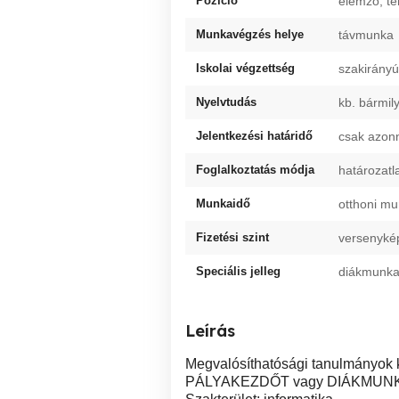
Pozíció
elemző, te
Munkavégzés helye
távmunka
Iskolai végzettség
szakirányú
Nyelvtudás
kb. bármil
Jelentkezési határidő
csak azonn
Foglalkoztatás módja
határozatl
Munkaidő
otthoni m
Fizetési szint
versenyké
Speciális jelleg
diákmunka
Leírás
Megvalósíthatósági tanulmányok k
PÁLYAKEZDŐT vagy DIÁKMUNK