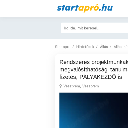
start
apró
.hu
Startapro
Hirdetések
Állás
Állást kí
Rendszeres projektmunkák,
megvalósíthatósági tanulm
fizetés, PÁLYAKEZDŐ is
Veszprém
,
Veszprém