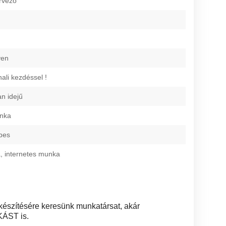
rvező
yen
ali kezdéssel !
an idejű
unka
pes
, internetes munka
észítésére keresünk munkatársat, akár
ÁST is.