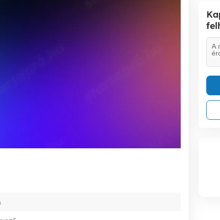
Ka
fe
a