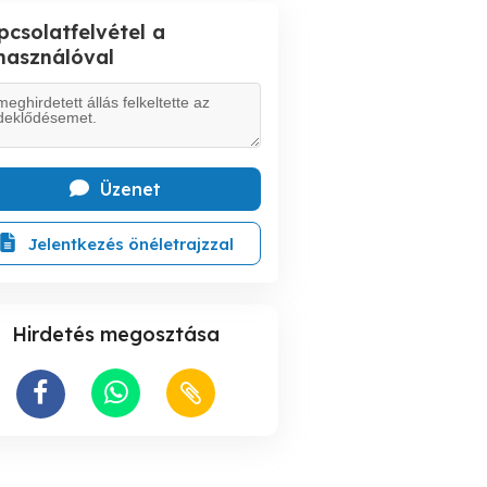
pcsolatfelvétel a
lhasználóval
Üzenet
Jelentkezés önéletrajzzal
Hirdetés megosztása