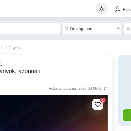
Fió
nál
Egyéb
ányok, azonnali
Feladás dátuma: 2026.08.06 00:14
1