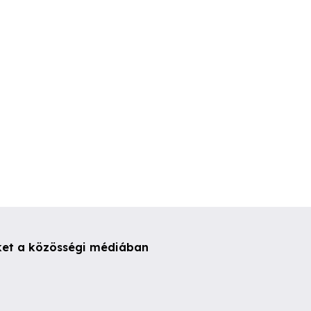
atonfüred
Várpalota
IV. kerület
ket a közösségi médiában