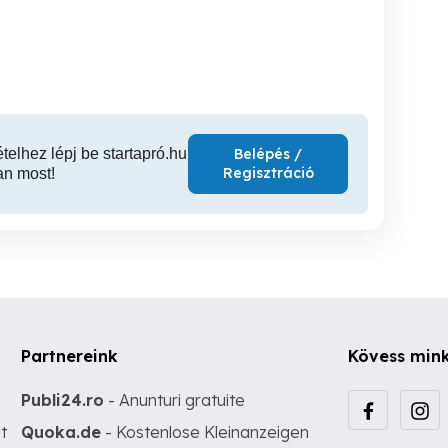
tanulmány, home office
Veszprém
Veszprém
Bal
ételhez lépj be startapró.hu
Belépés /
Regisztráció
an most!
Partnereink
Kövess min
Publi24.ro
- Anunturi gratuite
t
Quoka.de
- Kostenlose Kleinanzeigen