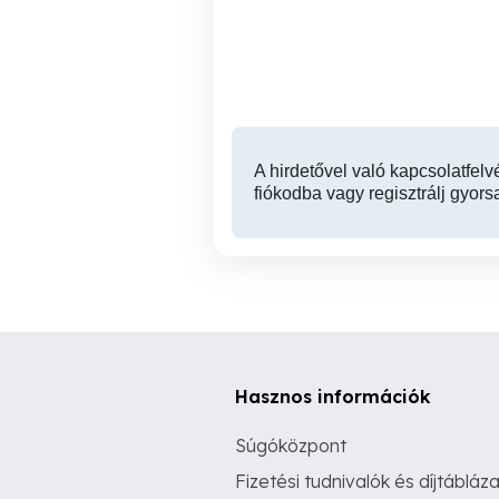
nagyméretű családi ház
rendszeres rendben
Veszprém
tartására...
A hirdetővel való kapcsolatfelv
fiókodba vagy regisztrálj gyors
Hasznos információk
Súgóközpont
Fizetési tudnivalók és díjtábláza