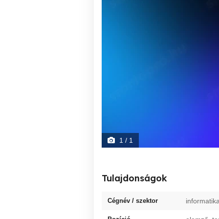
1
/ 1
Tulajdonságok
Cégnév / szektor
informatik