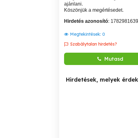
ajánlani.
Köszönjük a megértésedet.
Hirdetés azonosító
: 178298163
Megtekintések:
0
Szabálytalan hirdetés?
Mutasd
Hirdetések, melyek érde
Megbízható, igényes
Szabadságom id
házvezetőnőt keresek