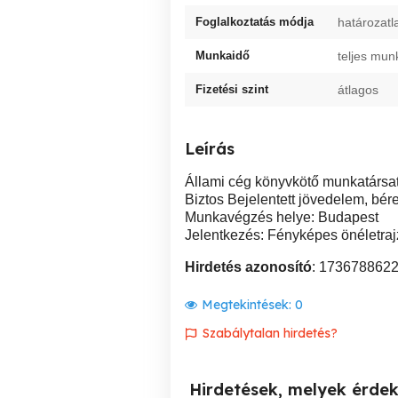
Foglalkoztatás módja
határozatl
Munkaidő
teljes mun
Fizetési szint
átlagos
Leírás
Állami cég könyvkötő munkatársat
Biztos Bejelentett jövedelem, béren
Munkavégzés helye: Budapest
Jelentkezés: Fényképes önéletrajz
Hirdetés azonosító
: 173678862
Megtekintések:
0
Szabálytalan hirdetés?
Hirdetések, melyek érde