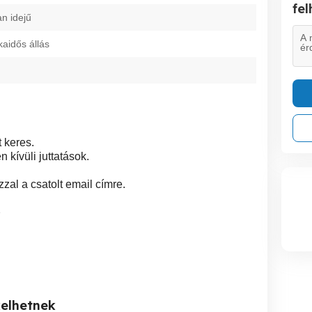
fe
an idejű
kaidős állás
 keres.
 kívüli juttatások.
zal a csatolt email címre.
2
kelhetnek