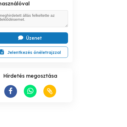
lhasználóval
Üzenet
Jelentkezés önéletrajzzal
Hirdetés megosztása