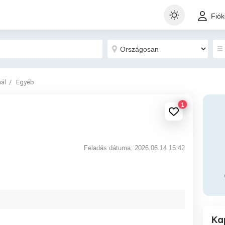
Fió
nál
Egyéb
1
Feladás dátuma: 2026.06.14 15:42
Ka