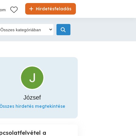
Hirdetésfeladás
kom
József
Összes hirdetés megtekintése
pcsolatfelvétel a