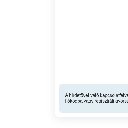
Vagyonvédelmi
Megbíz
rendszerszerelő állás
na
IV. kerület
A hirdetővel való kapcsolatfelv
fiókodba vagy regisztrálj gyors