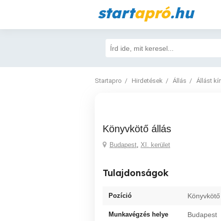
start
apró
.hu
Startapro
Hirdetések
Állás
Állást kí
Könyvkötő állás
Budapest
,
XI. kerület
Tulajdonságok
Pozíció
Könyvkötő
Munkavégzés helye
Budapest