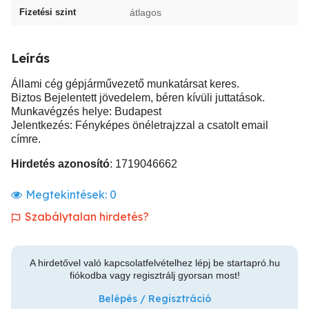
Fizetési szint
átlagos
Leírás
Állami cég gépjárművezető munkatársat keres.
Biztos Bejelentett jövedelem, béren kívüli juttatások.
Munkavégzés helye: Budapest
Jelentkezés: Fényképes önéletrajzzal a csatolt email
címre.
Hirdetés azonosító
: 1719046662
Megtekintések:
0
Szabálytalan hirdetés?
A hirdetővel való kapcsolatfelvételhez lépj be startapró.hu
fiókodba vagy regisztrálj gyorsan most!
Belépés / Regisztráció