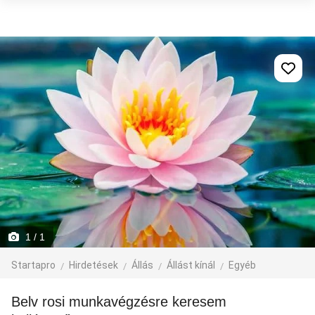
1
/ 1
Startapro
Hirdetések
Állás
Állást kínál
Egyéb
Belv rosi munkavégzésre keresem