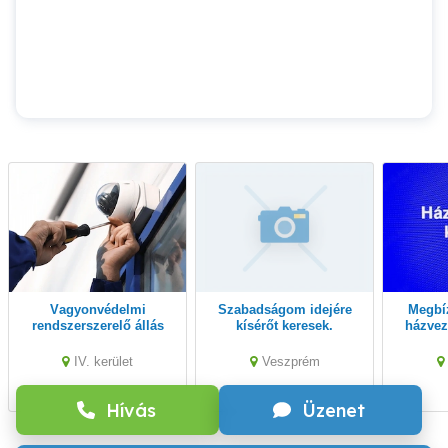
Vagyonvédelmi
Szabadságom idejére
Megbízható, igényes
rendszerszerelő állás
kísérőt keresek.
házvez
nagymér
rends
IV. kerület
Veszprém
Hívás
Üzenet