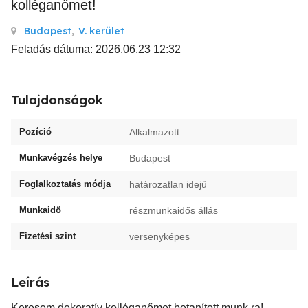
kolléganőmet!
Budapest
,
V. kerület
Feladás dátuma: 2026.06.23 12:32
Tulajdonságok
Pozíció
Alkalmazott
Munkavégzés helye
Budapest
Foglalkoztatás módja
határozatlan idejű
Munkaidő
részmunkaidős állás
Fizetési szint
versenyképes
Leírás
Keresem dekoratív kolléganőmet betanított munk ra!