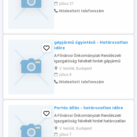
munkaviszony keretében takarítói
július 27
feladatok ellátására. Ellátandó feladatok
Hitelesített telefonszám
Irodai helyiségek takarítása, tisztán
tartása Közösségi területek, konyhák,
mosdók takarítása Részvétel ...
gépjármű ügyintéző - Határozatlan
időre
A Fővárosi Önkormányzati Rendészeti
Igazgatóság felvételt hirdet gépjármű
ügyintéző munkakör betöltésére, 4 napos
V. kerület, Budapest
munkarendben határozatlan idejű
július 8
munkaviszonyba, teljes munkaidőre.
Hitelesített telefonszám
Feladatok: - adminisztratív feladatok
ellátása, - gépjárművekkel kapcsolatos
ügyintézés, - költségelszámolás, -
flottakezelési ...
Portás állás - határozatlan időre
A Fővárosi Önkormányzati Rendészeti
Igazgatóság felvételt hirdet határozatlan
időtartamú munkaviszony keretében
V. kerület, Budapest
portaszolgálatos feladatok ellátására.
július 7