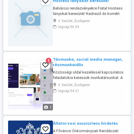
Hostess lányokat keresünk!
Belvárosi rendezvényekre Fiatal Hostess
lányokat keresünk! Kedvező és korrekt
feltételekkel. Azonnali kezdési lehetőség.
V. kerület, Budapest
Kommunikáció képes angol és magyar
tegnap 06:59
nyelvtudás, ápolt igényes külső - Feltétel!
Külföldi lány is lehetsz. Jelentkezés
fényképes önéletrajzzal és
mobilszámmal. Itt üzenetben. ...
Távmunka, social media manager,
5
részmunkaidős
Közösségi oldal kezeléssel kapcsolatos
feladatokra keressük munkatársunkat. A
munkavégzés helye: távmunka Munkaidő:
V. kerület, Budapest
heti 5 - 20 óra Fizetés: megállapodás,
tegnap 04:31
szerződés szerint, hetente. Jelentkezés
módja: kérlek, írd le, ezen a területen HA
VANNAK: - témábavágó, a területhez
1
kapcsolódó tanulmányaid, - ismereteid, -
...
Állatorvosi asszisztens hirdetés
A Fővárosi Önkormányzati Rendészeti