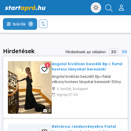
start
apró
.hu
Szűrők
3
Hirdetések
20
50
Hirdetések az oldalon:
Angolul kiválóan beszélő Bp-i fiatal
1
hostess lányokat keresünk!
Angolul kiválóan beszélő Bp-i fiatal
vékony hostess lányokat keresünk! Előny
ha magas is vagy. Idegenforgalmi,
V. kerület, Budapest
szállodai rendezvényekre. Suli mellett is
tegnap 07:04
tudsz dolgozni. Itt élő külföldi lány is
lehetsz. Ikrek is jelentkezhetnek. Kiemelt
fix órabérek, mindig aznapi kifizetés!
1
Karrier lehetőség! Jelentkezés: ...
Belvárosi rendezvényekre Fiatal