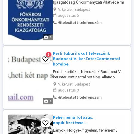
Igazgatóság Önkormányzati Állatvédelmi
Őrszolgálat felvételt hirdet állatorvosi
V. kerület, Budapest
asszisztensi feladatok ellátására.
augusztus 5
Jelentkezési feltételek: magyar
Hitelesített telefonszám
állampolgárság, cselekvőképesség,
büntetlen előélet, állatorvosi asszisztensi,
illetve ...
1
Ferfi takarítókat felveszünk
1
Budapest V.-ker.InterContinental
hotelbe.
Ferfi takarítókat felveszünk Budapest V.-
ker.InterContinental hotelbe. Állandó
éjszaka,hétvégén is,heti két nap
V. kerület, Budapest
szabadnap,22-06-ig. Nettó órabér:2200 Ft.
augusztus 3
Jelentkezés:
Hitelesített telefonszám
1
Fehérnemű fotózás,
napikifizetéssel...
Lányok, Hölgyek figyelem, fehérnemű