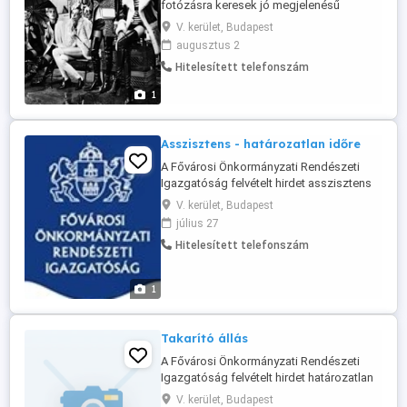
fotózásra keresek jó megjelenésű
hölgyeket, akár kezdőket is, azonnali
V. kerület, Budapest
kifizetésssel, akár arc nélkül is lehet a
augusztus 2
képek elkészítése. Jelentkezés
Hitelesített telefonszám
telefonszámmal, fótóval, ami nem kell,
hogy profi legyen. Szép napot addig is
1
Asszisztens - határozatlan időre
A Fővárosi Önkormányzati Rendészeti
Igazgatóság felvételt hirdet asszisztens
munkakör betöltésére, határozatlan idejű
V. kerület, Budapest
munkaviszonyba, teljes munkaidőre.
július 27
Munkakörhöz kapcsolódó feladatok: Az
Hitelesített telefonszám
illetékes osztály feladat-és hatáskörébe
tartozó iratkezelési és adminisztrációs
feladatok ellátása, személyi ...
1
Takarító állás
A Fővárosi Önkormányzati Rendészeti
Igazgatóság felvételt hirdet határozatlan
időtartamú heti 40 órás teljes munkaidős
V. kerület, Budapest