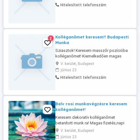
Ellátandó feladatok Az irodaépületbe
Hitelesített telefonszám
belépni szándékozók ellenőrzött be- és
kiléptetése; Tárgyak- eszközök kiviteli
engedélyeinek ellenőrzése; Rendezvények
...
Kolléganőmet keresem!! Budapesti
2
Munka
Sziasztok! Keresem masszőr pozícióba
kolléganőmet! Kiemelkedően magas
kereset,napi kifizetéssel!!! Ha nincs
V. kerület, Budapest
tapasztalatod nem akadaly,betanított
június 23
munka. Rugalmas munkaidő, egyéni
Hitelesített telefonszám
igények szerint! Ha felkeltettem az
érdeklődésedet részletek miatt keress itt
üzenetben.
Belv rosi munkavégzésre keresem
kolléganőmet!
Keresem dekoratív kolléganőmet
betanított munk ra! Magas fizetés,napi
kifizetéssel! Részletek miatt keress belső
V. kerület, Budapest
üzenetben!
június 23