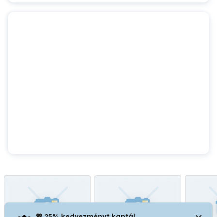
💖 25% kedvezményt kaptál