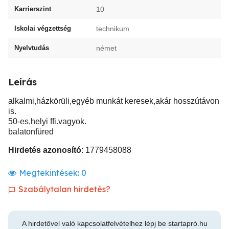
Karrierszint
10
Iskolai végzettség
technikum
Nyelvtudás
német
Leírás
alkalmi,házkörüli,egyéb munkát keresek,akár hosszútávon
is.
50-es,helyi ffi.vagyok.
balatonfüred
Hirdetés azonosító
: 1779458088
Megtekintések:
0
Szabálytalan hirdetés?
A hirdetővel való kapcsolatfelvételhez lépj be startapró.hu