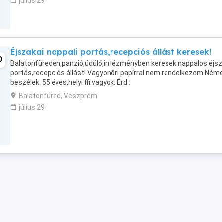
július 29
Éjszakai nappali portás,recepciós állást keresek!
Balatonfüreden,panzió,üdülő,intézményben keresek nappalos éjsz
portás,recepciós állást! Vagyonőri papírral nem rendelkezem.Néme
beszélek. 55 éves,helyi ffi.vagyok. Érd :
Balatonfüred, Veszprém
július 29