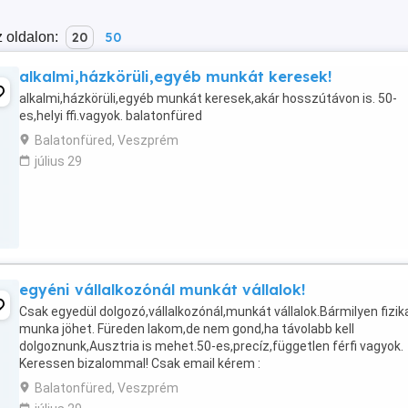
 oldalon:
20
50
alkalmi,házkörüli,egyéb munkát keresek!
alkalmi,házkörüli,egyéb munkát keresek,akár hosszútávon is. 50-
es,helyi ffi.vagyok. balatonfüred
Balatonfüred, Veszprém
július 29
egyéni vállalkozónál munkát vállalok!
Csak egyedül dolgozó,vállalkozónál,munkát vállalok.Bármilyen fizik
munka jöhet. Füreden lakom,de nem gond,ha távolabb kell
dolgoznunk,Ausztria is mehet.50-es,precíz,független férfi vagyok.
Keressen bizalommal! Csak email kérem :
Balatonfüred, Veszprém