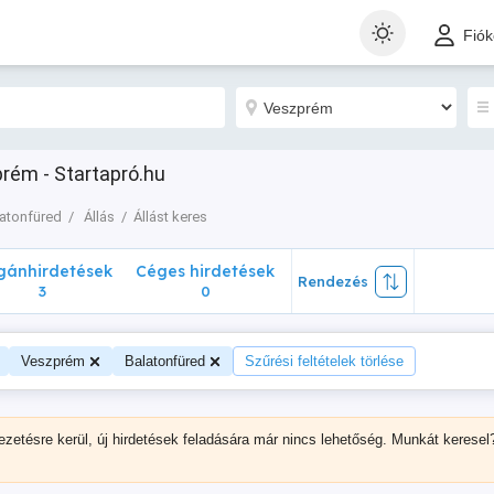
nhirdetések
Céges hirdetések
Rendezés
Fió
3
0
prém - Startapró.hu
atonfüred
Állás
Állást keres
ánhirdetések
Céges hirdetések
Rendezés
3
0
Veszprém
Balatonfüred
Szűrési feltételek törlése
ezetésre kerül, új hirdetések feladására már nincs lehetőség. Munkát keresel