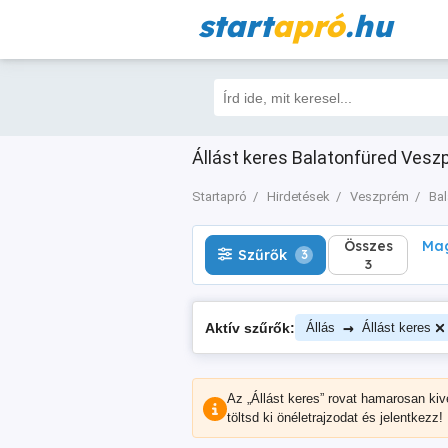
start
apró
.hu
Összes
Magá
Szűrők
3
3
Állást keres Balatonfüred Vesz
Startapró
Hirdetések
Veszprém
Bal
Összes
Mag
Szűrők
3
3
→
Aktív szűrők:
Állás
Állást keres
Az „Állást keres” rovat hamarosan kiv
töltsd ki önéletrajzodat és jelentkezz!