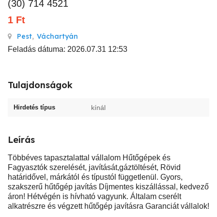
(30) 714 4521
1
Ft
Pest
,
Váchartyán
Feladás dátuma: 2026.07.31 12:53
Tulajdonságok
Hirdetés típus
kínál
Leírás
Többéves tapasztalattal vállalom Hűtőgépek és
Fagyasztók szerelését, javítását,gáztöltését, Rövid
határidővel, márkától és típustól függetlenül. Gyors,
szakszerű hűtőgép javítás Díjmentes kiszállással, kedvező
áron! Hétvégén is hívható vagyunk. Általam cserélt
alkatrészre és végzett hűtőgép javításra Garanciát vállalok!