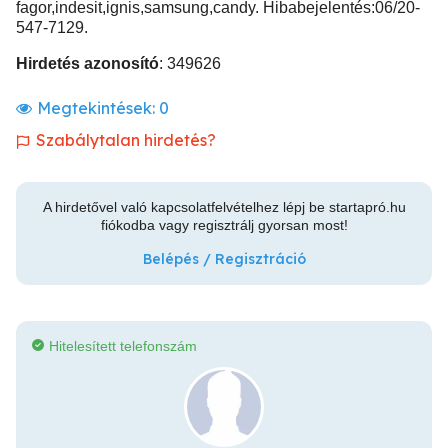
fagor,indesit,ignis,samsung,candy. Hibabejelentés:06/20-
547-7129.
Hirdetés azonosító
: 349626
Megtekintések:
0
Szabálytalan hirdetés?
A hirdetővel való kapcsolatfelvételhez lépj be startapró.hu
fiókodba vagy regisztrálj gyorsan most!
Belépés / Regisztráció
Hitelesített telefonszám