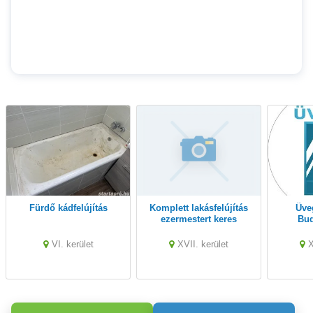
Fürdő kádfelújítás
Komplett lakásfelújítás
Üveges munkák
ezermestert keres
Bud
17.kerben
körn
h
VI. kerület
XVII. kerület
X