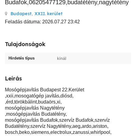
Budafok,06205477129,budatétény,nagytétény
Budapest
,
XXII. kerület
Feladás dátuma: 2026.07.27 23:42
Tulajdonságok
Hirdetés típus
kínál
Leírás
Mosógépjavítás Budapest 22.Kerület
,xxii,mosogatógép javítás,diósd,
,érd,törökbálint,budaörs,xi,
mosógépjavítás Nagytétény
,mosógépjavítás Budatétény,
mosógépjavítás Budafok,szervíz Budafok,szervíz
Budatétény,szervíz Nagytétény,aeg,ardo,ariston,
bosch,beko,siemens,electrolux,zanussi,whirlpool,