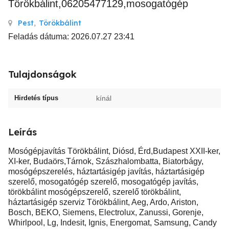
Törökbálint,06205477129,mosogatógép
Pest
,
Törökbálint
Feladás dátuma: 2026.07.27 23:41
Tulajdonságok
Hirdetés típus
kínál
Leírás
Mosógépjavítás Törökbálint, Diósd, Érd,Budapest XXII-ker,
XI-ker, Budaörs,Tárnok, Szászhalombatta, Biatorbágy,
mosógépszerelés, háztartásigép javítás, háztartásigép
szerelő, mosogatógép szerelő, mosogatógép javítás,
törökbálint mosógépszerelő, szerelő törökbálint,
háztartásigép szerviz Törökbálint, Aeg, Ardo, Ariston,
Bosch, BEKO, Siemens, Electrolux, Zanussi, Gorenje,
Whirlpool, Lg, Indesit, Ignis, Energomat, Samsung, Candy