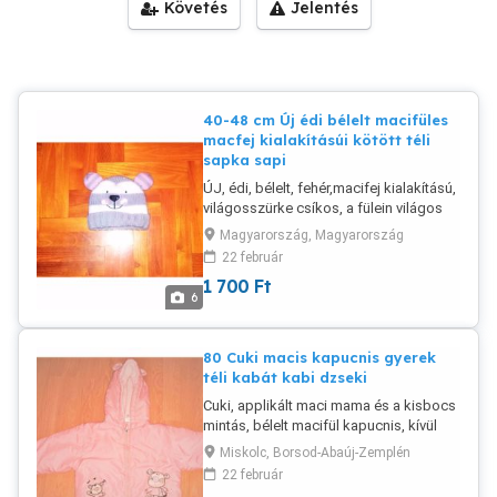
Követés
Jelentés
40-48 cm Új édi bélelt macifüles
macfej kialakításúi kötött téli
sapka sapi
ÚJ, édi, bélelt, fehér,macifej kialakítású,
világosszürke csíkos, a fülein világos
szürke rózsaszín csíkos, szürke színű
Magyarország, Magyarország
polárral bélelt, kötött, téli sapka eladó.
22 február
Beleírt méret: nincs. A mért átmérője 40
1 700
Ft
cm, de 48 cm-ig tágul. Új, a képen
6
látható hibátlan állapotban van.
Szállítás Személyesen átvehető, vagy
előre utalás után, postázom az érvényes
80 Cuki macis kapucnis gyerek
díjtételek alapján. Foxpost, Dpd, Mpl
téli kabát kabi dzseki
csomagautomata, házhoz és postán
Cuki, applikált maci mama és a kisbocs
maradó megoldható. A szállítási
mintás, bélelt macifül kapucnis, kívül
költség a vevőt terheli.
selymes orkán anyagú, belül rózsaszín
Miskolc, Borsod-Abaúj-Zemplén
selyem béléses és a két anyag között
22 február
még bélelt, halvány rózsaszín, végig