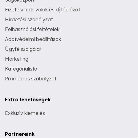
bundazsák eladó. Sajnos a fényképek
Fizetési tudnivalók és díjtáblázat
nem adják vissza az eredeti, szép
színét és a szép állapotát. Beleírt méret:
Hirdetési szabályzat
L. A mért adatokat vedd figyelembe.
Hossza kapucni nélkül (cm): 65
Felhasználási feltételek
Mellbőség (cm): 45 Ujjhossz (cm): 25
Válla (cm): 8 A képen látható szép
Adatvédelmi beállítások
állapotban van. Néhol pici golyóstoll
Ügyfélszolgálat
nyom van rajta. Nem feltűnő. Szállítás
Személyesen átvehető, vagy előre
Marketing
utalás után, postázom az érvényes
díjtételek alapján. Foxpost, Mpl
Kategórialista
csomagautomata, házhoz és postán
maradó megoldható. A szállítási
Promóciós szabályzat
költség a vevőt terheli. Nem feltűnő.
Szállítás Személyesen átvehető, vagy
előre utalás után, postázom az érvényes
Extra lehetőségek
díjtételek alapján. Foxpost, Mpl
csomagautomata, házhoz és postán
maradó megoldható. A szállítási
Exkluzív kiemelés
költség a vevőt terheli.
Partnereink