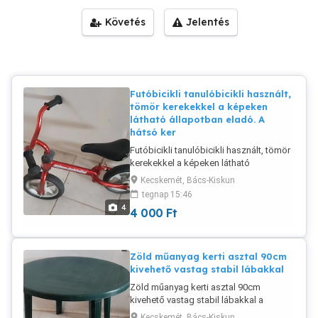
Követés
Jelentés
Futóbicikli tanulóbicikli használt,
tömör kerekekkel a képeken
látható állapotban eladó. A
hátsó ker
Futóbicikli tanulóbicikli használt, tömör
kerekekkel a képeken látható
állapotban eladó. A hátsó kerék kicsit
Kecskemét, Bács-Kiskun
lötyög, de sok kilométert megy még el
tegnap 15:46
így.
4
4 000
Ft
Zöld műanyag kerti asztal 90cm
kivehető vastag stabil lábakkal
Zöld műanyag kerti asztal 90cm
kivehető vastag stabil lábakkal a
képeken látható megkímélt állapotban
Kecskemét, Bács-Kiskun