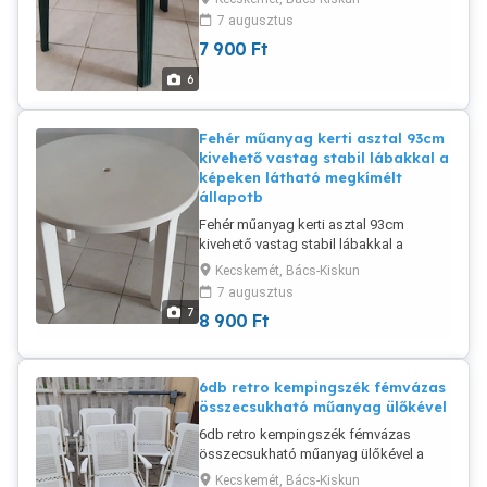
eladó. 71cm magas.
7 augusztus
7 900
Ft
6
Fehér műanyag kerti asztal 93cm
kivehető vastag stabil lábakkal a
képeken látható megkímélt
állapotb
Fehér műanyag kerti asztal 93cm
kivehető vastag stabil lábakkal a
képeken látható megkímélt állapotban
Kecskemét, Bács-Kiskun
eladó. 71cm magas.
7 augusztus
7
8 900
Ft
6db retro kempingszék fémvázas
összecsukható műanyag ülőkével
6db retro kempingszék fémvázas
összecsukható műanyag ülőkével a
képeken látható állapotban eladó.
Kecskemét, Bács-Kiskun