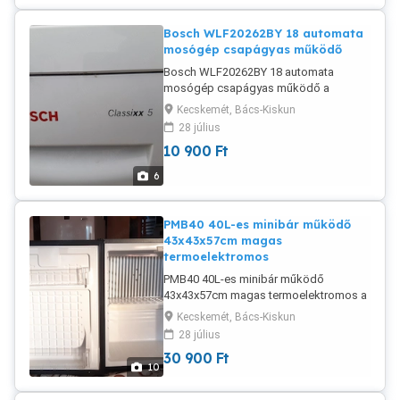
Bosch WLF20262BY 18 automata
mosógép csapágyas működő
Bosch WLF20262BY 18 automata
mosógép csapágyas működő a
képeken látható állapotban eladó.
Kecskemét, Bács-Kiskun
Működik, de hangos a dob forgása és
28 július
lóg is kicsit.
10 900
Ft
6
PMB40 40L-es minibár működő
43x43x57cm magas
termoelektromos
PMB40 40L-es minibár működő
43x43x57cm magas termoelektromos a
képeken látható megkímélt állapotban
Kecskemét, Bács-Kiskun
eladó. Használatból eredő horzsolások
28 július
vannak rajta (fotóztam). Nagyon halk,
30 900
Ft
220V-ról működik, ledes világítás, nyitás
10
érzékelővel.