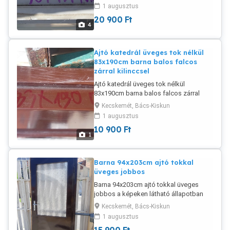
eladó. Beépítő méret a címben. Szét is
1 augusztus
vágható fix és nyíló ablaknak vagy ajtó
20 900
Ft
mellé bevilágítónak.
4
Ajtó katedrál üveges tok nélkül
83x190cm barna balos falcos
zárral kilinccsel
Ajtó katedrál üveges tok nélkül
83x190cm barna balos falcos zárral
kilinccsel a képeken látható állapotban
Kecskemét, Bács-Kiskun
eladó.
1 augusztus
10 900
Ft
1
Barna 94x203cm ajtó tokkal
üveges jobbos
Barna 94x203cm ajtó tokkal üveges
jobbos a képeken látható állapotban
eladó. Ez a beépítő méret! Az ajtólap
Kecskemét, Bács-Kiskun
83x190cm.
1 augusztus