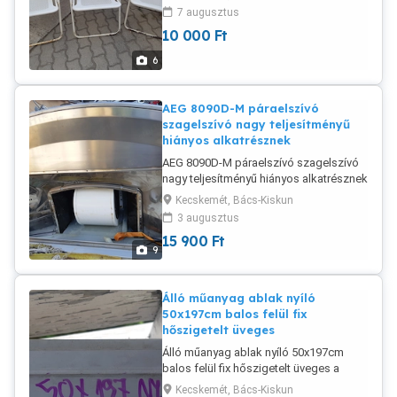
Korrodált, szerkezetileg jó, át kell
7 augusztus
festeni.
10 000
Ft
6
AEG 8090D-M páraelszívó
szagelszívó nagy teljesítményű
hiányos alkatrésznek
AEG 8090D-M páraelszívó szagelszívó
nagy teljesítményű hiányos alkatrésznek
a képeken látható állapotban eladó.
Kecskemét, Bács-Kiskun
Zsírszűrő hiányzik, bekapcsol megy a
3 augusztus
motor több fokozatban! Szél.: 90cm
15 900
Ft
Mély.: 50cm
9
Álló műanyag ablak nyíló
50x197cm balos felül fix
hőszigetelt üveges
Álló műanyag ablak nyíló 50x197cm
balos felül fix hőszigetelt üveges a
képeken látható megkímélt állapotban
Kecskemét, Bács-Kiskun