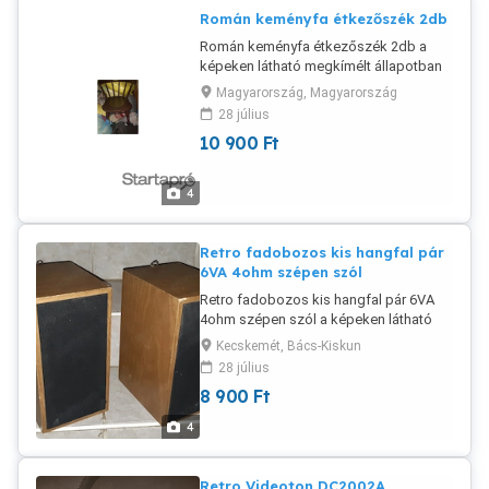
Román keményfa étkezőszék 2db
Román keményfa étkezőszék 2db a
képeken látható megkímélt állapotban
eladó. Kemény fából készült, nagyon
Magyarország, Magyarország
masszív és kényelmes! Nem teljesen
28 július
egyformák, de nagyon hasonlók.
10 900
Ft
4
Retro fadobozos kis hangfal pár
6VA 4ohm szépen szól
Retro fadobozos kis hangfal pár 6VA
4ohm szépen szól a képeken látható
állapotban eladó. Mag.: 31cm Szél.:
Kecskemét, Bács-Kiskun
16cm Mély.:21cm
28 július
8 900
Ft
4
Retro Videoton DC2002A