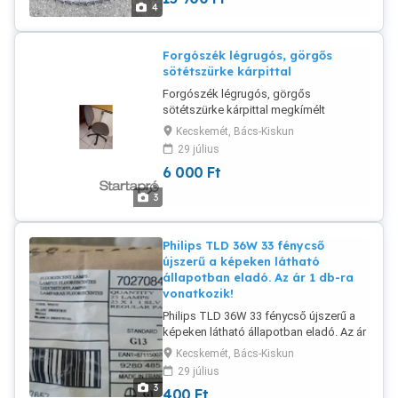
4
átmérő.
Forgószék légrugós, görgős
sötétszürke kárpittal
Forgószék légrugós, görgős
sötétszürke kárpittal megkímélt
állapotban eladó.
Kecskemét, Bács-Kiskun
29 július
6 000
Ft
3
Philips TLD 36W 33 fénycső
újszerű a képeken látható
állapotban eladó. Az ár 1 db-ra
vonatkozik!
Philips TLD 36W 33 fénycső újszerű a
képeken látható állapotban eladó. Az ár
1 db-ra vonatkozik!
Kecskemét, Bács-Kiskun
29 július
3
400
Ft