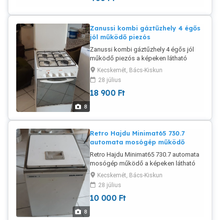
Zanussi kombi gáztűzhely 4 égős
jól működő piezós
Zanussi kombi gáztűzhely 4 égős jól
működő piezós a képeken látható
állapotban eladó. Felső rózsák gázzal
Kecskemét, Bács-Kiskun
működnek a sütő elektromos. Zománc
28 július
hibát fotóztam.
18 900
Ft
8
Retro Hajdu Minimat65 730.7
automata mosógép működő
Retro Hajdu Minimat65 730.7 automata
mosógép működő a képeken látható
állapotban eladó. Működik, de pici víz
Kecskemét, Bács-Kiskun
van alatta mosáskor. Jól végig viszi a
28 július
programot, esztétikai hibái a fotókon
10 000
Ft
láthatók. Első 2 kereke kijön, ha
megemeljük és simán visszarakható.
8