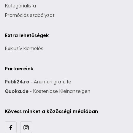
Kategórialista
rendelkezik. Az EN 14344 szabványnak
megfelelően a gyerekülésben
Promóciós szabályzat
gyermekedet a Bellelli márka
szakértelme védi menet közben. Nos
akkor mire vársz még? Csak ülj fel a
kerékpárra és indulj! Műszaki Adatok:
Extra lehetőségek
26 28" méretű kerékpárokhoz
használható. E-bike kompatibilis (185
Exkluzív kiemelés
mm-ig). 120 x 175 mm méretű
csomagtartóra szerelhető. * Bicikli
bicigli bringa kerékpár biciklis ülés
kerékpáros gyerekülés gyermekülés
Partnereink
babaülés gyerek gyermek baba ülés
Hamax Kiss smiley polysport polisport
pollisport pollysport poli poly polly
Publi24.ro
- Anunturi gratuite
sport polysport hamax ok oke baby
Quoka.de
- Kostenlose Kleinanzeigen
okbaby Bellelli beleli belelli belleli
babaülés Italy
Kövess minket a közösségi médiában