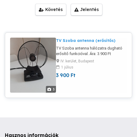
Követés
Jelentés
TV Szoba antenna (erősítős)
TV Szoba antenna hálózatra dugható
erősítő funkcióval. Ára: 3.900 Ft
Érdeklődés esetén kérem telefonon
IV. kerület, Budapest
hívjon! Köszönöm! tel: 06203191986
1 július
Viberes csalók NE KERESSENEK!!!!!!!!!!
3 900
Ft
Nem fogok válaszolni!
3
Hasznos információk