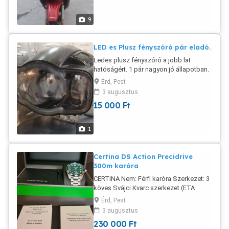
hátsó gáz teleszkóp, új nagyobb tükrök
és új kevlár fékbetétek. Képen látható
9
állapotban eladó.
LED es Plusz fényszóró pár eladó.
Ledes plusz fényszóró a jobb lat
hatóságért. 1 pár nagyon jó állapotban.
Nem E betűs. Személyes átvétel, vagy
Érd, Pest
postázom előre utalás után. E-Mail
3 augusztus
vadászok kíméljenek. Ne
15 000
Ft
próbálkozzanak.
1
Certina DS Action Precidrive
300m karóra
CERTINA Nem: Férfi karóra Szerkezet: 3
köves Svájci Kvarc szerkezet (ETA
Cal.:F07.411 Precidrive) Szerkezet
Érd, Pest
pontossága: Maximális eltérés évi
3 augusztus
+10/-10 másodperc *a valódi
230 000
Ft
pontosság jellemzően jóval a megadott