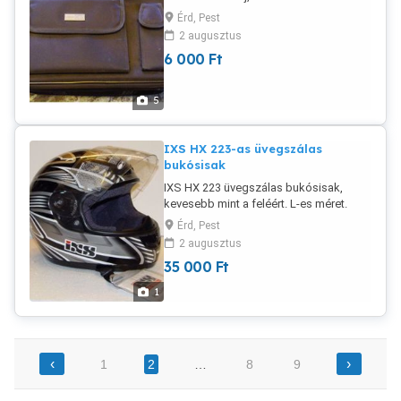
állapotban. Csak a szekrényben állt.
Érd, Pest
Nagyon praktikus. Belső rész leszorító
2 augusztus
pánttal, 1 nagy zseb, 2 közepes és 4
6 000
Ft
kicsi. Lakattal zárható zipzár. Kívül 2
nagy zipzáras és 2 tépőzáras zseb.
5
IXS HX 223-as üvegszálas
bukósisak
IXS HX 223 üvegszálas bukósisak,
kevesebb mint a feléért. L-es méret.
Érd, Pest
2 augusztus
35 000
Ft
1
‹
›
1
2
…
8
9