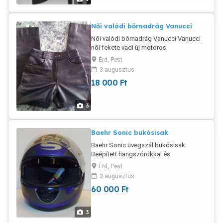
hőmérsékletingadozásokat kiegyenlítő
hőkompenzátorral rendelkező
technológia. A képen látható
Női valódi bőrnadrág Vanucci
állapotban, első tulajtól, gyári
Női valódi bőrnadrág Vanucci Vanucci
dobozában, összes papírjával.. Az ár
női fekete vadi új motoros
FIX !!! Csere, beszámítás nem érdekel.
farmerszabású bőrnadrág 31-es
Érd, Pest
méretben fél áron eladó. 1,2-1,4 mm-es
3 augusztus
anyagvastagság, nem
18 000
Ft
összetévesztendő a divat bőr
nadrágokkal, ami nyúlik, mint a rágó.
Hosszított méret (hosszú combú
3
lányokra). Hossza méretre vágható
Baehr Sonic bukósisak
Baehr Sonic üvegszál bukósisak.
Beépített hangszórókkal és
elektronikus kondenzátor mikrofonnal.
Érd, Pest
M-es méret, matt kék. Az egyik
3 augusztus
leghalkabb sisak. Fél áron. Csak a
60 000
Ft
fejszett külön közel 50 ezer Ft, ami
gyárilag be van építve.
3