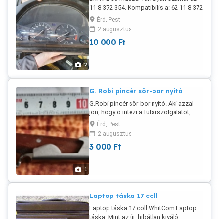
11 8 372 354. Kompatibilis a: 62 11 8 372
egyből tiltó listára teszem Őket
363 és 62 11 8 371 300 -al.
Érd, Pest
2 augusztus
10 000
Ft
2
G. Robi pincér sör-bor nyitó
G.Robi pincér sör-bor nyitó. Aki azzal
jön, hogy ö intézi a futárszolgálatot,
vagy ez a végső ár már törlöm is. Vagy
Érd, Pest
személyes átvétel, vagy előre utalás
2 augusztus
után küldöm bármivel.
3 000
Ft
1
Laptop táska 17 coll
Laptop táska 17 coll WhitCom Laptop
táska. Mint az új, hibátlan kiváló