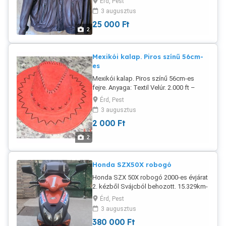
Érd, Pest
zipzáras, 4 külső zsebbel ebből kettő
3 augusztus
zipzáras, nagyon praktikus. Vékony
25 000
Ft
bélessel. YKK zipzár + 3 patent. Ujja
2
patenttal szűkíthető. Ujjhossz 61cm;
Vállszélesség 60cm; Derékbőség
keresztbe mérve 65cm; Háthossz 72cm.
Mexikói kalap. Piros színű 56cm-
Személyes átvétel, vagy előre utalás
es
után postázom. Más megoldás nincs.
Mexikói kalap. Piros színű 56cm-es
Adathalászok, akik a szállítást akarják
fejre. Anyaga: Textil Velúr. 2.000 ft –
intézni maguk, ne is próbálkozzanak,
egyből tiltó listára teszem Őket.
Érd, Pest
3 augusztus
2 000
Ft
2
Honda SZX50X robogó
Honda SZX 50X robogó 2000-es évjárat
2. kézből Svájcból behozott. 15.329km-
el. Elöl-hátul tárcsafékes.Krauser
Érd, Pest
kofferral, MRA plexivel, Volt, óra és
3 augusztus
hőmérővel, akkumulátor töltő külső
380 000
Ft
csatlakozóval. Új aksi, új görgők, új