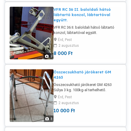
VFR RC 36 II. baloldali hátsó
lábtartó konzol, lábtartóval
együtt.
VFR RC 36 II. baloldali hátsó lábtartó
konzol, lábtartóval együtt.
Érd, Pest
2 augusztus
8 000
Ft
1
Összecsukható járókeret GM
4263
Összecsukható járókeret GM 4263
Súlya 3 kg. 100kg-al terhelhető.
Magassága 80-92 cm-ig állítható 2,5
Érd, Pest
cm-ként. Szélessége alul 58 cm. WC-
2 augusztus
ben is használható leülés és felállás
10 000
Ft
segítésére. Ajánlott végtagok
gyengesége, ízületi gyulladás,
3
amputáció, sérülések, egyensúlyzavar
esetén. 1 hét alatt 6 lépést volt