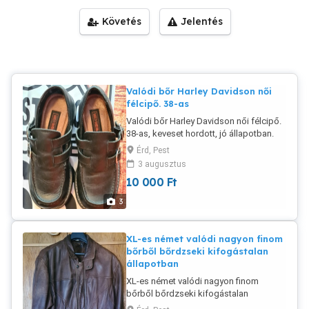
Követés
Jelentés
Valódi bőr Harley Davidson női
félcipő. 38-as
Valódi bőr Harley Davidson női félcipő.
38-as, keveset hordott, jó állapotban.
Belső talphossz 24cm. Aki azzal jön,
Érd, Pest
hogy ö intézi a futárszolgálatot, vagy ez
3 augusztus
a végső ár már törlöm is. Vagy
10 000
Ft
személyes átvétel, vagy előre utalás
után küldöm bármivel.
3
XL-es német valódi nagyon finom
bőrből bőrdzseki kifogástalan
állapotban
XL-es német valódi nagyon finom
bőrből bőrdzseki kifogástalan
állapotban. 3 belső zsebbel, ebből 1