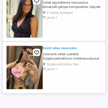
Várlak egy kellemes masszázsra
klimatizált igényes környezetben. Képzett
masszőrként sok éves tapasztalattal
X. kerület, Budapest
garantált a minőség. A hét minden napján
január 1
reggel 8 órától este 20 óráig. Helyileg
kőbánya központj ban. Zuhanyzási
lehetőség van, a parkolás ingyenes. Tel:
70 905 74 78 Aki szeretne jönni kérem ...
Svéd relax masszázs
Sziasztok várlak szerettel
Szigetszentmiklóson Svédmasszázzsal
foglalkozom Vendég centrikus és
Szigetszentmiklós, Pest
segítőkész vagyok, szeretek az
január 1
embereken segíteni, legyen akár testi,
akár lelki problémájuk . Érdeklődni
telefonon : 0630-266 9238