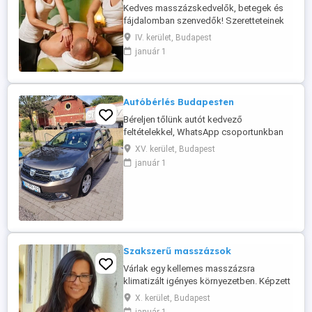
Kedves masszázskedvelők, betegek és
fájdalomban szenvedők! Szeretteteinek
vásárolhat ajándék szolgáltatáskártyát is!
IV. kerület, Budapest
Akciós ajánlatunk: -4 kezes masszázs -
január 1
Páros masszázs -Komplett masszázs -
Radió frekvenciás alakformálás -Bérletek -
Ajándék masszázskártyák -
Nyugdíjkedvezmények Mi kiemelt
Autóbérlés Budapesten
képzésben ...
Béreljen tőlünk autót kedvező
feltételekkel, WhatsApp csoportunkban
még több kedvezménnyel, már 7290 Ft
XV. kerület, Budapest
nap ártól akár hosszú távon is. További
január 1
információ üzenetben.
Szakszerű masszázsok
Várlak egy kellemes masszázsra
klimatizált igényes környezetben. Képzett
masszőrként sok éves tapasztalattal
X. kerület, Budapest
garantált a minőség. A hét minden napján