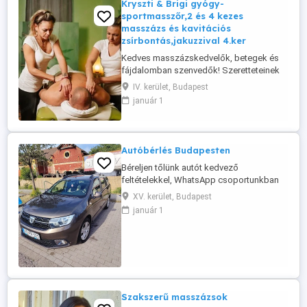
Kryszti & Brigi gyógy-
sportmasszőr,2 és 4 kezes
masszázs és kavitációs
zsírbontás,jakuzzival 4.ker
Kedves masszázskedvelők, betegek és
fájdalomban szenvedők! Szeretteteinek
vásárolhat ajándék szolgáltatáskártyát is!
IV. kerület, Budapest
Akciós ajánlatunk: -4 kezes masszázs -
január 1
Páros masszázs -Komplett masszázs -
Radió frekvenciás alakformálás -Bérletek -
Ajándék masszázskártyák -
Nyugdíjkedvezmények Mi kiemelt
Autóbérlés Budapesten
képzésben ...
Béreljen tőlünk autót kedvező
feltételekkel, WhatsApp csoportunkban
még több kedvezménnyel, már 7290 Ft
XV. kerület, Budapest
nap ártól akár hosszú távon is. További
január 1
információ üzenetben.
Szakszerű masszázsok