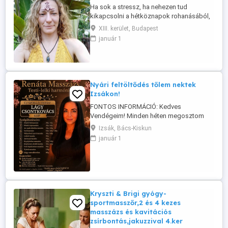
Ha sok a stressz, ha nehezen tud
kikapcsolni a hétköznapok rohanásából,
feladataiból, ha sokat ül, áll, ha izomláza
XIII. kerület, Budapest
van vagy egyszerűen csak sportol vagy
január 1
fizikai munkát végez, vagy szellemi
munkát végez és túl sokat pörög az agya,
jöjjön el egy szakszerű, jóleső, a
fájdalomküszöbéhez igazodó
masszázsra, ...
Nyári feltöltődés tőlem nektek
Izsákon!
FONTOS INFORMÁCIÓ: Kedves
Vendégeim! Minden héten megosztom
veletek, hogy mely napokon tudok egész
Izsák, Bács-Kiskun
nap masszázs időpontokat vállalni.
január 1
Ezeken a kiemelt napokon rugalmasabb
időpontokkal várlak azaz 8:00 20:00
benneteket, míg a többi napon továbbra
is 17:00 órától tudok vendégeket fogadni.
Ha szeretnél ...
Kryszti & Brigi gyógy-
sportmasszőr,2 és 4 kezes
masszázs és kavitációs
zsírbontás,jakuzzival 4.ker