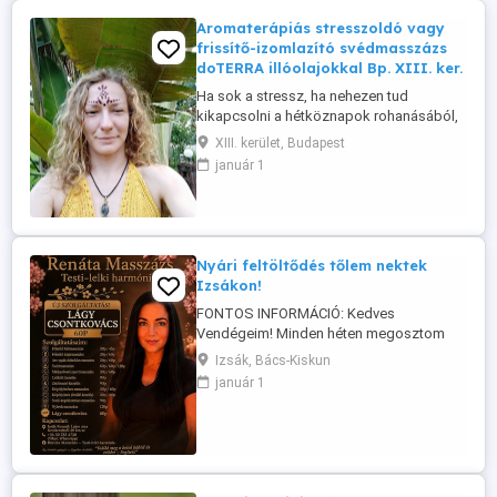
Aromaterápiás stresszoldó vagy
frissítő-izomlazító svédmasszázs
doTERRA illóolajokkal Bp. XIII. ker.
Ha sok a stressz, ha nehezen tud
kikapcsolni a hétköznapok rohanásából,
feladataiból, ha sokat ül, áll, ha izomláza
XIII. kerület, Budapest
van vagy egyszerűen csak sportol vagy
január 1
fizikai munkát végez, vagy szellemi
munkát végez és túl sokat pörög az agya,
jöjjön el egy szakszerű, jóleső, a
fájdalomküszöbéhez igazodó
masszázsra, ...
Nyári feltöltődés tőlem nektek
Izsákon!
FONTOS INFORMÁCIÓ: Kedves
Vendégeim! Minden héten megosztom
veletek, hogy mely napokon tudok egész
Izsák, Bács-Kiskun
nap masszázs időpontokat vállalni.
január 1
Ezeken a kiemelt napokon rugalmasabb
időpontokkal várlak azaz 8:00 20:00
benneteket, míg a többi napon továbbra
is 17:00 órától tudok vendégeket fogadni.
Ha szeretnél ...