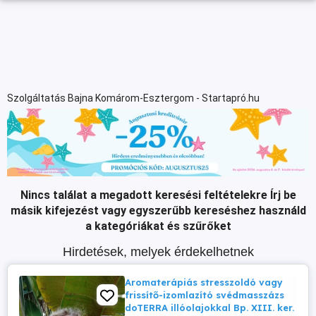
Szolgáltatás Bajna Komárom-Esztergom - Startapró.hu
Nincs találat a megadott keresési feltételekre
Írj be
másik kifejezést vagy egyszerűbb kereséshez használd
a kategóriákat és szűrőket
Hirdetések, melyek érdekelhetnek
Aromaterápiás stresszoldó vagy
frissítő-izomlazító svédmasszázs
doTERRA illóolajokkal Bp. XIII. ker.