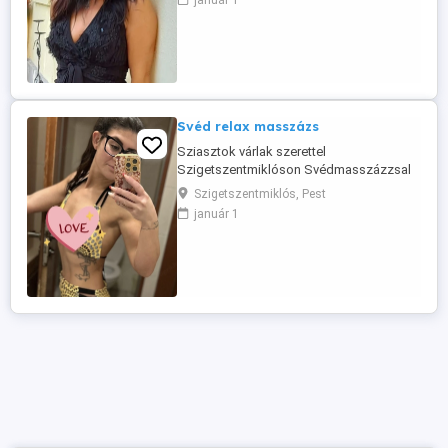
január 1
reggel 8 órától este 20 óráig. Helyileg
kőbánya központj ban. Zuhanyzási
lehetőség van, a parkolás ingyenes. Tel:
70 905 74 78 Aki szeretne jönni kérem ...
Svéd relax masszázs
Sziasztok várlak szerettel
Szigetszentmiklóson Svédmasszázzsal
foglalkozom Vendég centrikus és
Szigetszentmiklós, Pest
segítőkész vagyok, szeretek az
január 1
embereken segíteni, legyen akár testi,
akár lelki problémájuk . Érdeklődni
telefonon : 0630-266 9238