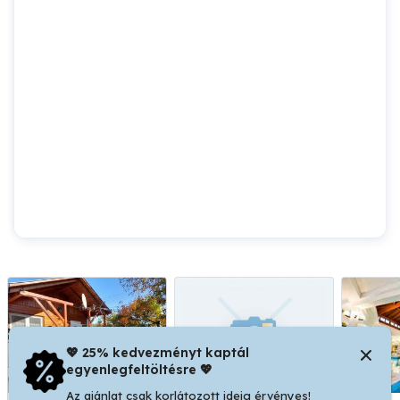
💖 25% kedvezményt kaptál
egyenlegfeltöltésre 💖
Az ajánlat csak korlátozott ideig érvényes!