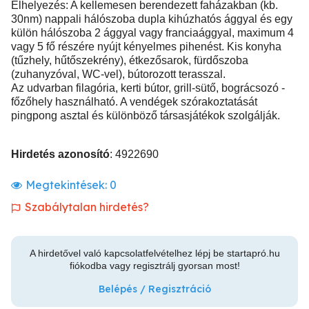
Elhelyezés: A kellemesen berendezett faházakban (kb.
30nm) nappali hálószoba dupla kihúzhatós ággyal és egy
külön hálószoba 2 ággyal vagy franciaággyal, maximum 4
vagy 5 fő részére nyújt kényelmes pihenést. Kis konyha
(tűzhely, hűtőszekrény), étkezősarok, fürdőszoba
(zuhanyzóval, WC-vel), bútorozott terasszal.
Az udvarban filagória, kerti bútor, grill-sütő, bográcsozó -
főzőhely használható. A vendégek szórakoztatását
pingpong asztal és különböző társasjátékok szolgálják.
Hirdetés azonosító
: 4922690
Megtekintések:
0
Szabálytalan hirdetés?
A hirdetővel való kapcsolatfelvételhez lépj be startapró.hu
fiókodba vagy regisztrálj gyorsan most!
Belépés / Regisztráció