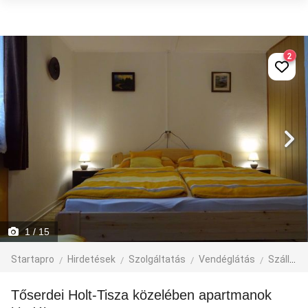
2
1
/ 15
Startapro
Hirdetések
Szolgáltatás
Vendéglátás
Szállás, idegenforgalom
Tőserdei Holt-Tisza közelében apartmanok