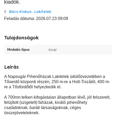
kiadók.
Bács-Kiskun
,
Lakitelek
Feladás dátuma: 2026.07.23 09:09
Tulajdonságok
Hirdetés típus
kínál
Leírás
A Napsugár Pihenőházak Lakitelek üdülőövezetében a
Tőserdő központi részén, 250 m-re a Holt-Tiszától, 400 m-
re a Tősfürdőtől helyezkedik el.
A 700nm telken kifogástalan állapotban lévő, jól felszerelt,
felújított (szigetelt) faházak, kiváló pihenőhely
családoknak, baráti társaságoknak, céges
összejöveteleknek.